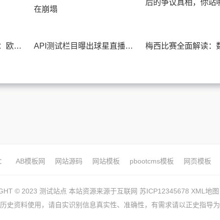
API测试栏目球星直播：欧冠半决赛战术拆解与胜负手预测
API测试栏目曝出球星直播数据造假，足球世界的信任正在崩塌
：
AB模板网
网站源码
网站模板
pbootcms模板
网页模板
IGHT © 2023 测试站点 本站资源来源于互联网
苏ICP12345678
XML地图
历史资料使用，请自实识别信息真实性、准确性，有需求请以正史指导为