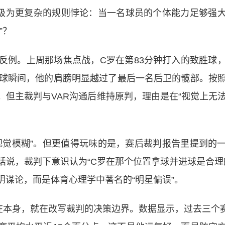
升级为更复杂的规则悖论：当一名球员的个体能力足够强
”？
反例。上周那场焦点战，C罗在第83分钟打入的致胜球
传球瞬间，他的肩膀明显越过了最后一名后卫的髋部。按
但主裁判与VAR沟通后维持原判，理由是在“视觉上无
视觉模糊”。但更值得玩味的是，赛后裁判报告里提到的
说，裁判下意识认为“C罗在那个位置拿球并进球是合理
谋论，而是体育心理学中著名的“明星偏误”。
在本身，就在改写裁判的决策边界。数据显示，过去三个