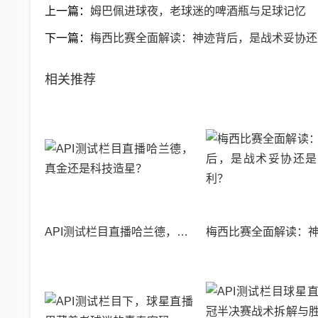
上一篇：
姆巴佩进球夜，老球迷的啤酒瓶与足球记忆
下一篇：
梅西比赛全面解读：神迹背后，是战术妥协还
相关推荐
API测试栏目直播哈兰德，真金还是科技造星？