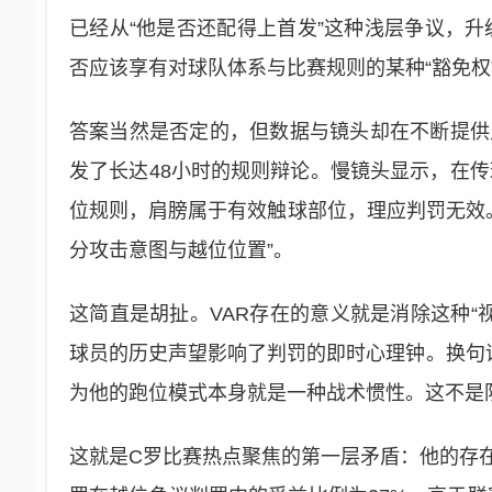
已经从“他是否还配得上首发”这种浅层争议，
否应该享有对球队体系与比赛规则的某种“豁免权
答案当然是否定的，但数据与镜头却在不断提供
发了长达48小时的规则辩论。慢镜头显示，在
位规则，肩膀属于有效触球部位，理应判罚无效。
分攻击意图与越位位置”。
这简直是胡扯。VAR存在的意义就是消除这种“
球员的历史声望影响了判罚的即时心理钟。换句话
为他的跑位模式本身就是一种战术惯性。这不是阴
这就是C罗比赛热点聚焦的第一层矛盾：他的存