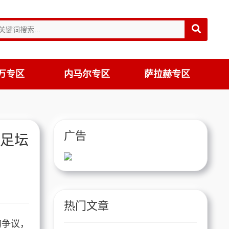
万专区
内马尔专区
萨拉赫专区
广告
塑足坛
热门文章
的争议，