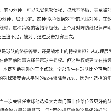
：前70分钟，可以忍受进攻便秘、控球率落后、甚至被
0分钟，属于C罗。这种“以争议换效率”的风险对冲，在
线时，这种策略的容错率极低。上个月对阵防线纪律严
场压迫不足，被对手通过反击打穿三次。
竟是球队的终极答案，还是战术上的特权负担？从心理层
在他面前随意选择任意球主罚权。但这种权威建立在持
药。本赛季他罚丢的三个点球，全部发生在球队比分落后
罚球精度会从平时的92%骤降至76%，因为他选择的
当一次关键任意球他选择大力轰门而非传给位置更好的
师会说这是效率低下，但C罗的拥趸会说这是领袖担当