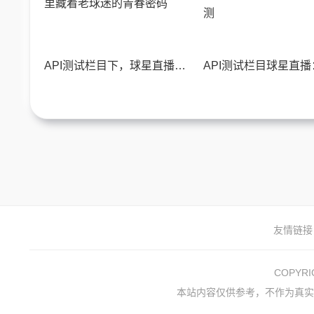
API测试栏目下，球星直播里藏着老球迷的青春密码
友情链接
COPYR
本站内容仅供参考，不作为真实