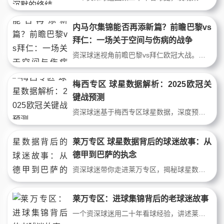
内马尔集锦能否再添新篇？前瞻巴黎vs
拜仁：一场关于空间与伤病的战争
资深球迷视角前瞻巴黎vs拜仁欧冠大战。文章深度分析双方近况、核心伤病（内马尔缺阵影响）、历史交锋与战术博弈，预测梅西姆巴佩如何应对拜仁高压，并探讨此战会否诞生新的内马尔式高光集锦。观点鲜明，细节扎实。
梅西专区 球星数据解析：2025欧冠关
键战预测
资深球迷基于梅西专区球星数据，深度预测巴黎圣日耳曼对阵拜仁慕尼黑的欧冠关键战。通过梅西赛季进球、助攻、关键传球及防守投入的量化分析，结合拜仁防线漏洞，预判比赛走向与核心球员发挥。数据驱动，拒绝空谈。
莱万专区 球星数据背后的球迷故事：从
德甲到巴萨的执念
资深球迷带你走进莱万专区，揭秘球星数据背后的感动。从多特蒙德的初露锋芒，到拜仁的进球机器，再到巴萨的领袖担当，结合战术数据与真实球迷故事，品味这位顶级射手的传奇之路。数据冰冷，但球迷心热。
莱万专区：进球集锦背后的老球迷故事
一个资深球迷用二十年看球经验，讲述莱万专区里进球集锦背后的真实故事。从波兰联赛到德甲，从战术数据到粉丝日常，带你重温那些激动人心的瞬间，感受莱万进球集锦中的战术魅力与球迷情怀。