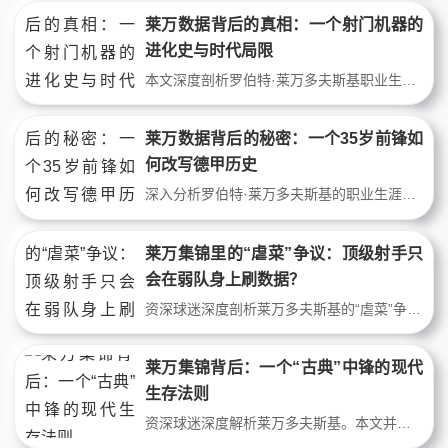
莱万数据背后的真相：一个射门机器的
进化史与时代局限
本文深度剖析罗伯特·莱万多夫斯基职业生涯的关键数据，探讨其从德甲到西甲的战术适应与转型。文章不仅展示其惊人的进球效率，更揭示数据背后的战术支撑、时代背景及局限性，还原一个超越冰冷统计的立体前锋形象。
莱万数据背后的秘密：一个35岁前锋如
何改写德甲历史
深入分析罗伯特·莱万多夫斯基的职业生涯关键数据，揭秘这位波兰前锋如何通过惊人的进球效率、战术适应能力和身体素质，在35岁高龄依然保持顶级状态，并打破盖德·穆勒保持49年的德甲单赛季进球纪录。文章包含具体比赛细节、战术拆解和数据对比，展现一个现代中锋的进化之路。
莱万集锦里的“虐菜”争议：顶级射手只
会在弱队身上刷数据？
资深球迷深度剖析莱万多夫斯基的“虐菜”争议。本文通过拆解关键比赛战术、对比强弱队数据，直面莱万在欧冠决赛、国家德比等硬仗中的表现，探讨这位顶级射手的“欺软怕硬”标签是否成立，并给出鲜明个人判断。
莱万集锦背后：一个“古典”中锋的现代
生存法则
资深球迷深度解析莱万多夫斯基。本文并非简单罗列进球，而是聚焦其作为“古典中锋”在现代足球中的技术细节与战术价值，拆解他在拜仁和巴萨的关键表现，用真实数据和比赛画面，探讨这位顶级射手如何用看似传统的方式持续统治禁区。想看懂莱万集锦里的门道，这篇文章给你答案。