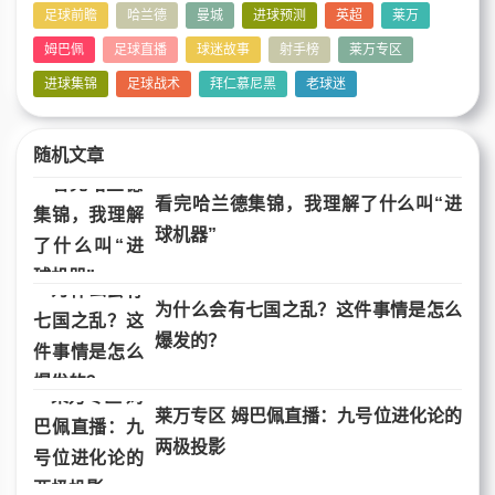
足球前瞻
哈兰德
曼城
进球预测
英超
莱万
姆巴佩
足球直播
球迷故事
射手榜
莱万专区
进球集锦
足球战术
拜仁慕尼黑
老球迷
随机文章
看完哈兰德集锦，我理解了什么叫“进
球机器”
为什么会有七国之乱？这件事情是怎么
爆发的？
莱万专区 姆巴佩直播：九号位进化论的
两极投影