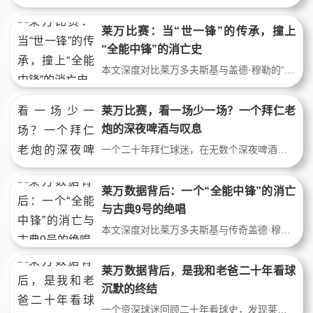
莱万比赛：当“世一锋”的传承，撞上
“全能中锋”的消亡史
本文深度对比莱万多夫斯基与盖德·穆勒的“莱万比赛”，剖析从“禁区之王”到“全能前锋”的战术演变。通过具体比赛场景、数据及战术板拆解，探讨现代中锋在高压体系下的角色异化，以及“世一锋”头衔背后被牺牲的古典足球美学。这是一篇来自资深球迷的尖锐评论。
莱万比赛，看一场少一场？一个拜仁老
炮的深夜啤酒与叹息
一个二十年拜仁球迷，在无数个深夜啤酒配莱万比赛的时光里，见证了从多特到巴萨的战术变迁。本文不只有情怀，更有硬核拆解：莱万如何从禁区杀手演变为战术支点？他的跑位、做球、甚至“回撤”争议，背后是怎样的足球哲学演变？这是一篇有数据、有细节、有脾气的老球迷手记。
莱万数据背后：一个“全能中锋”的消亡
与古典9号的绝唱
本文深度对比莱万多夫斯基与传奇盖德·穆勒的莱万数据、战术角色与时代背景，剖析古典禁区杀手的消亡史。文章从跑位、触球、战术权重等细节入手，论证莱万已是最后一代纯正射门机器，并探讨现代足球对中锋功能的异化。
莱万数据背后，是我和老爸二十年看球
沉默的终结
一个资深球迷回顾二十年看球史，发现莱万多夫斯基的进球数据竟串联起与父亲从冷战到和解的完整故事。文章从具体比赛场景切入，分析莱万技术细节如何体现现代中锋进化，并探讨足球如何成为沉默父子间的隐秘对话。