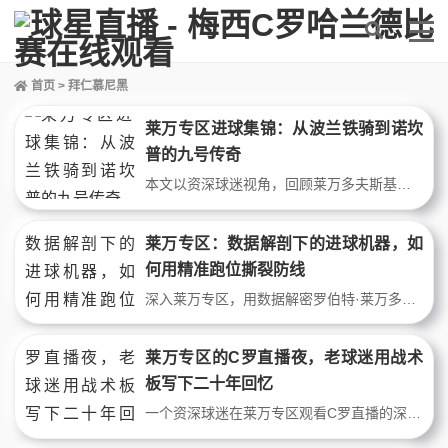
首页
> 拜仁慕尼黑
莱万专区进球集锦：从波兰铁骑到诺坎
普的九号传奇
本文以资深球迷视角，回顾莱万多夫斯基从多特蒙德到拜仁再到巴萨的进球高光时刻。通过战术数据解析其禁区之王特质、九分钟五球神迹、以及欧冠淘汰赛关键表现。结合球迷故事，展现这位波兰射手如何用进球集锦定义现代中锋标准，适合莱万专区深度阅读。
莱万专区：数据解剖下的进球机器，如
何用精准跑位撕裂防线
深入莱万专区，用数据解密罗伯特·莱万多夫斯基的杀手本能。从射门转化率到无球跑动距离，从逆足效率到对抗成功率，全方位展示这位顶级球星如何用冷血效率统治禁区。本文不聊情怀，只谈硬核战术指标与进球公式。
莱万专区的C罗直播夜，老球迷用战术
板写下二十年回忆
一个资深球迷在莱万专区观看C罗直播的深夜故事。通过战术数据复盘拜仁与尤文的经典战役，回忆从青葱岁月到中年时光的足球情怀。莱万禁区统治力与C罗逆天弹跳的技术对比，串起两代球星的荣光与球迷的青春印记。