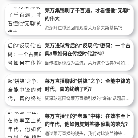
莱万集锦刷了千百遍，才看懂他“无聊”
的伟大
资深拜仁球迷回顾观看莱万多夫斯基集锦与现场比赛的复杂心路。文章深入剖析莱万看似“平淡”实则致命的跑位、第一脚触球和攻防转换中的核心作用，通过具体比赛数据和战术细节，揭示一位超级射手的效率美学如何被习惯性低估，最终升华为一种欣赏与怀念。
莱万进球背后的“反现代”密码：一个古
典9号如何在传控时代封神？
当传控足球成为主流，莱万这个古典9号如何逆势封王？本文深度聚焦莱万与穆勒这对黄金搭档，拆解他们如何通过反越位、禁区抢点等“过时”技艺，在数据时代创造惊人效率。从多特到拜仁再到巴萨，莱万进球的底层逻辑从未改变。
莱万直播聊起“饼锋”之争：全能中锋的
时代，真的终结了吗？
资深球迷围绕莱万直播引发的“饼锋”话题展开深度讨论，结合具体比赛数据和战术细节，分析现代中锋的球场价值。文章正反观点激烈碰撞，最终给出关于中锋生存法则的鲜明判断，适合所有热爱足球战术分析的球迷阅读。
莱万直播里的“老派”中锋：在效率至上
的年代，他如何复刻盖德·穆勒的荣光？
通过莱万直播的镜头，我们对比波兰神锋与德国传奇盖德·穆勒。文章深入剖析两人在禁区内的杀手本能、跑位哲学与终结方式，用数据和经典场景解读，在战术变革的洪流中，莱万如何以“古典”姿态达成效率的极致，完成对历史的致敬与超越。