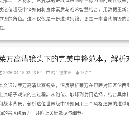
支撑与个人特质。从曼城的进攻体系到哈兰德恐怖的转化效率
读这位超级中锋如何将身体素质与战术智慧结合，用数据重新
中锋的角色。这不仅仅是一份进球集锦，更是一本当代前锋的
书。
2026-04-18 02:23:52
哈兰德集锦
157℃
本文通过莱万高清比赛镜头，深度解析莱万在巴萨对阵瓦伦西
上演帽子戏法的全过程。从跑位、触球到射门选择，结合具体
和战术背景，剖析这位世界级中锋如何用三个风格迥异的进球
面的禁区统治力，并附上关键数据与细节。