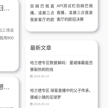
API测试栏目姆巴佩
为什么内马尔在线直播比他的桑托斯回归还让人上头？
直播，凌晨三点我家
客厅的欧冠决赛
出三场没
用800
最新文章
哈兰德专区数据解码：曼城锋霸能否
撕裂热刺防线
2026-05-24
说真的，哈兰德在线直播让我又想笑又想骂，瓜帅这波操作我服了
哈兰德专区 球星直播中的父子传承，
挪威小镇的足球梦
2026-05-24