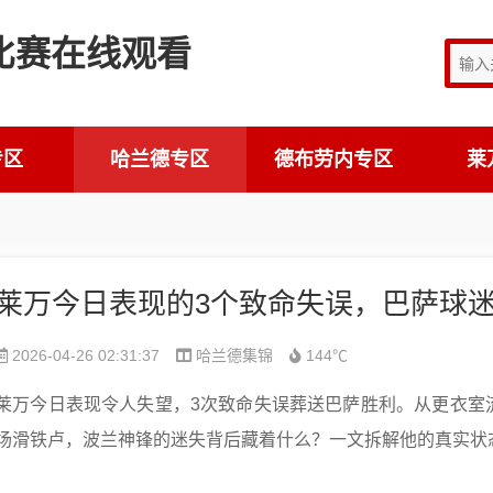
专区
哈兰德专区
德布劳内专区
莱
2026-04-26 02:31:37
哈兰德集锦
144℃
莱万今日表现令人失望，3次致命失误葬送巴萨胜利。从更衣室
场滑铁卢，波兰神锋的迷失背后藏着什么？一文拆解他的真实状