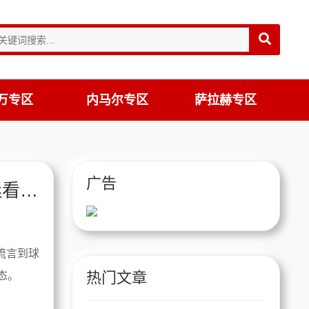
万专区
内马尔专区
萨拉赫专区
广告
莱万今日表现的3个致命失误，巴萨球迷看完血压飙升
流言到球
热门文章
态。