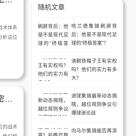
随机文章
哈兰德集锦刷屏背
战术体系
后：他是不是现代足
分析这位
球的“终极答案”？
清朝铁帽子王有实权
吗？他们的实力有多
大？
进球集锦最新动态揭
哈兰德集锦背后：一个进球机器的战术密码与数据狂欢
晓，越位规则争议引
爆球迷论战
后的战术
内马尔集锦能否再添