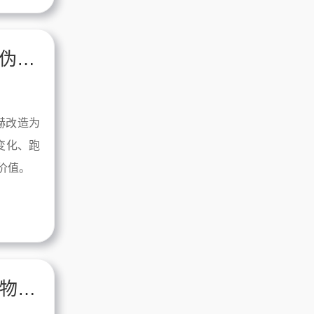
萨拉赫直播里的战术显微镜：克洛普的“伪9”实验与埃及法老的转型阵痛
赫改造为
变化、跑
价值。
萨拉赫直播里的“老派”与“新潮”：一个利物浦球迷的战术怀旧与和解