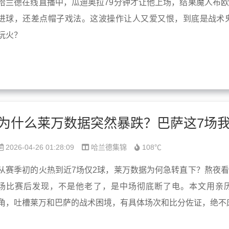
哈兰德在线直播中，瓜迪奥拉79分钟才让他上场，结果魔人布欧
进球，还差点帽子戏法。这波操作让人又爱又恨，到底是战术
玩火？
2026-04-26 01:28:09
哈兰德集锦
108℃
从赛季初的火热到近7场仅2球，莱万数据为何急转直下？熬夜看
场比赛后发现，不是他老了，是中场彻底断了电。本文用亲
角，吐槽莱万和巴萨的战术困境，有具体场次和比分佐证，绝不