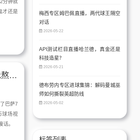
2分钟就
鬼才还是
梅西专区姆巴佩直播，两代球王隔空
对话
2026-05-22
API测试栏目直播哈兰德，真金还是
科技造星？
2026-05-21
为什么莱万数据突然暴跌？巴萨这7场我熬得眼都快瞎了
德布劳内专区进球集锦：解码曼城巫
师如何撕裂英超防线
2026-05-02
了巴萨7
历球场视
废话。
标签列表