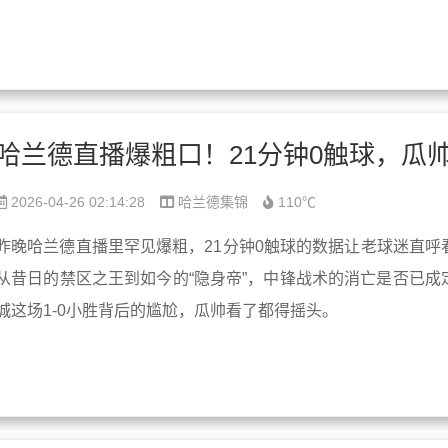
2026-04-26 02:14:28
哈兰德集锦
110℃
昨晚哈兰德直播里罕见爆粗，21分钟0触球的数据让老球迷直呼
从昔日的禁区之王到如今的“隐身帝”，中锋战术的消亡是否已成
城这场1-0小胜背后的尴尬，瓜帅看了都得摇头。