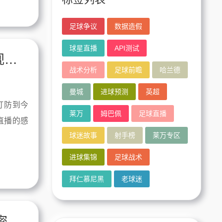
足球争议
数据造假
球星直播
API测试
2026年的梅西高清，变了，从800度近视变成鹰眼
战术分析
足球前瞻
哈兰德
曼城
进球预测
英超
盯防到今
莱万
姆巴佩
足球直播
直播的感
球迷故事
射手榜
莱万专区
进球集锦
足球战术
拜仁慕尼黑
老球迷
哈兰德数据背后：一个进球机器的战术密码与时代局限