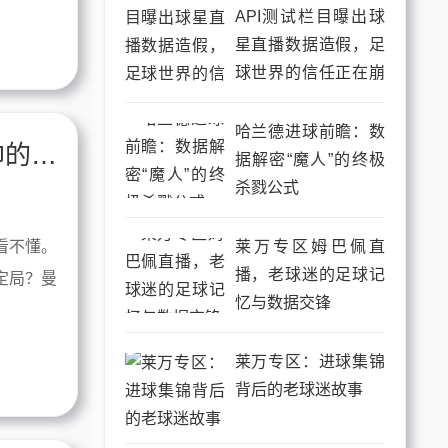
API测试栏目曝出球
星直播数据造假，足
球世界的信任正在崩
塌
哈兰德进球前瞻：数
哈兰德直播爆粗口！21分钟0触球，瓜帅的表情给我整不会了
据解密“魔人”的终极
杀戮公式
莱万专区姆巴佩直
看不懂。
播，老球迷的足球记
定局？曼
忆与数据交锋
莱万专区：进球集锦
背后的老球迷故事