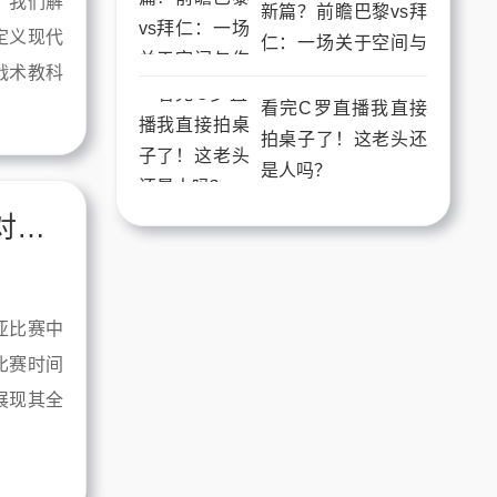
，我们解
新篇？前瞻巴黎vs拜
定义现代
仁：一场关于空间与
战术教科
伤病的战争
看完C罗直播我直接
拍桌子了！这老头还
是人吗？
莱万高清镜头下的完美中锋范本，解析对阵瓦伦西亚的帽子戏法
亚比赛中
比赛时间
展现其全