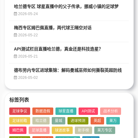
哈兰德专区 球星直播中的父子传承，挪威小镇的足球梦
2026-05-24
梅西专区姆巴佩直播，两代球王隔空对话
2026-05-22
API测试栏目直播哈兰德，真金还是科技造星？
2026-05-21
德布劳内专区进球集锦：解码曼城巫师如何撕裂英超防线
2026-05-02
标签列表
足球争议
数据造假
球星直播
API测试
战术分析
足球前瞻
哈兰德
曼城
进球预测
英超
莱万
姆巴佩
足球直播
球迷故事
射手榜
莱万专区