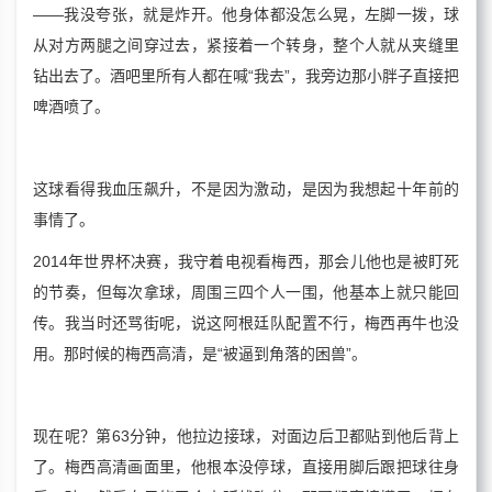
——我没夸张，就是炸开。他身体都没怎么晃，左脚一拨，球
从对方两腿之间穿过去，紧接着一个转身，整个人就从夹缝里
钻出去了。酒吧里所有人都在喊“我去”，我旁边那小胖子直接把
啤酒喷了。
这球看得我血压飙升，不是因为激动，是因为我想起十年前的
事情了。
2014年世界杯决赛，我守着电视看梅西，那会儿他也是被盯死
的节奏，但每次拿球，周围三四个人一围，他基本上就只能回
传。我当时还骂街呢，说这阿根廷队配置不行，梅西再牛也没
用。那时候的梅西高清，是“被逼到角落的困兽”。
现在呢？第63分钟，他拉边接球，对面边后卫都贴到他后背上
了。梅西高清画面里，他根本没停球，直接用脚后跟把球往身