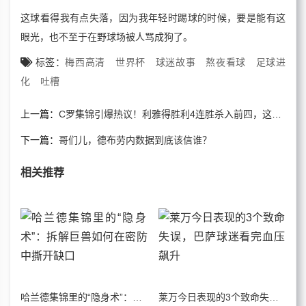
这球看得我有点失落，因为我年轻时踢球的时候，要是能有这
眼光，也不至于在野球场被人骂成狗了。
标签：
梅西高清
世界杯
球迷故事
熬夜看球
足球进
化
吐槽
上一篇：
C罗集锦引爆热议！利雅得胜利4连胜杀入前四，这球看得我血压飙升
下一篇：
哥们儿，德布劳内数据到底该信谁？
相关推荐
哈兰德集锦里的“隐身术”：拆解巨兽如何在密防中撕开缺口
莱万今日表现的3个致命失误，巴萨球迷看完血压飙升