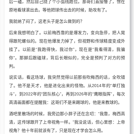
后一磕，然后自己绕了个小弧线跑位。那哥们直接懵了，愣在
原地看球滚出去。等他把球传出去的时候，助攻有了。
我就纳了闷了，这老头子是怎么做到的？
后来我想明白了。以前梅西靠的是爆发力，变向急停，把人晃
得跟陀螺似的。现在他爆发力掉了，但视野和传球精度变成外
挂了。以前是“我跑得快，我过你”，现在是“我看得清，我骗
你”。那脚后跟磕球，背后长眼似的，完全是预判了对方的预
判。
说实话，看这场球，我突然觉得以前那些吹梅西的话，全吹错
了。他不是天才，他是进化出来的怪物。从2014年的“单打独
斗”，到2022年的“团队核心”，再到2026年的“鹰眼指挥”，每次
高清画面都在提醒我：这哥们不是来踢球的，他是来教球的。
酒吧里散场的时候，我旁边那小胖子还在念叨：“我靠，梅西高
清，这传球跟开了上帝视角一样。”我没说话，但心里想：上帝
视角？他十年前就该有了，只是现在才学会怎么用。