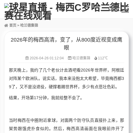
首页
>
哈兰德集锦
2026年的梅西高清，变了，从800度近视变成鹰
眼
2026-04-26 01:12:04
哈兰德集锦
112℃
那天晚上，我约了几个老伙计去酒吧看2026年世界杯，阿根廷
对阵某个欧洲队。说实话，我本来没抱太大希望，毕竟梅西都3
9了，又不是没退役，硬撑着踢世界杯，多少有点悲壮色彩。
结果，开场第17分钟，我就给整不会了。
当时梅西在中圈附近拿球，对面两个防守队员直接扑上来，那
架势跟饿虎扑食似的。然后，梅西高清画面在我眼前炸开了