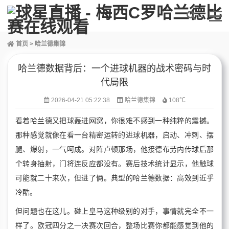
首页
>
哈兰德集锦
哈兰德数据背后：一个进球机器的战术密码与时
代局限
2026-04-21 05:22:38
哈兰德集锦
108℃
看着哈兰德又把球轰进网窝，你很难不感到一种纯粹的震撼。
那种感觉就像在看一台精密运转的进球机器，启动、冲刺、摆
腿、爆射，一气呵成。对阵卢顿那场，他接德布劳内传球后那
个转身抽射，门将连反应都没有。赛后技术统计显示，他触球
可能就二十来次，但进了俩。典型的哈兰德数据：高效到近乎
冷酷。
但问题也在这儿。碰上皇马这种级别的对手，事情就完全不一
样了。欧冠四分之一决赛次回合，整场比赛你都能感觉到他的