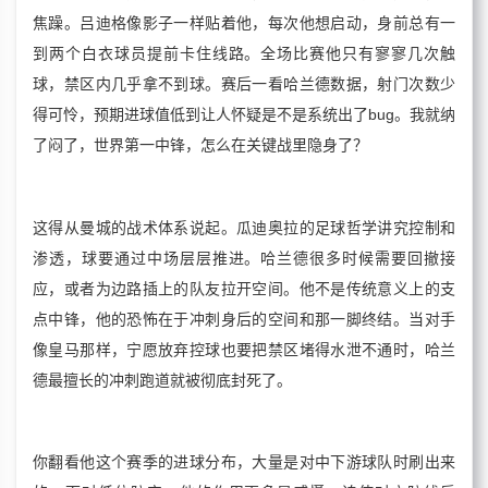
焦躁。吕迪格像影子一样贴着他，每次他想启动，身前总有一
到两个白衣球员提前卡住线路。全场比赛他只有寥寥几次触
球，禁区内几乎拿不到球。赛后一看哈兰德数据，射门次数少
得可怜，预期进球值低到让人怀疑是不是系统出了bug。我就纳
了闷了，世界第一中锋，怎么在关键战里隐身了？
这得从曼城的战术体系说起。瓜迪奥拉的足球哲学讲究控制和
渗透，球要通过中场层层推进。哈兰德很多时候需要回撤接
应，或者为边路插上的队友拉开空间。他不是传统意义上的支
点中锋，他的恐怖在于冲刺身后的空间和那一脚终结。当对手
像皇马那样，宁愿放弃控球也要把禁区堵得水泄不通时，哈兰
德最擅长的冲刺跑道就被彻底封死了。
你翻看他这个赛季的进球分布，大量是对中下游球队时刷出来