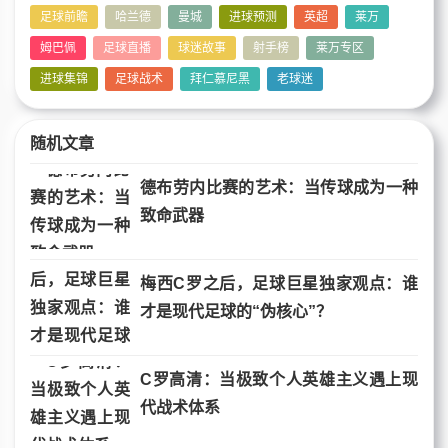
足球前瞻
哈兰德
曼城
进球预测
英超
莱万
姆巴佩
足球直播
球迷故事
射手榜
莱万专区
进球集锦
足球战术
拜仁慕尼黑
老球迷
随机文章
德布劳内比赛的艺术：当传球成为一种
致命武器
梅西C罗之后，足球巨星独家观点：谁
才是现代足球的“伪核心”？
C罗高清：当极致个人英雄主义遇上现
代战术体系