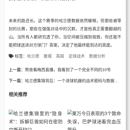
未来的路还长。这个赛季的哈兰德数据依然耀眼，但那些被零
封的比赛，那些在强强对话中的沉默，才是他真正需要翻越的
山。当所有人都研究透了你，当空间被压缩到极致，你还能不
能把球送进对方球门？答案，决定了他最终能到达的高度。
标签：
哈兰德
曼城
英超
足球战术
数据分析
上一篇：
熬夜看梅西直播，我看到了一个完全不同的10号
下一篇：
哈兰德集锦背后：一个进球机器的战术密码与数据狂欢
相关推荐