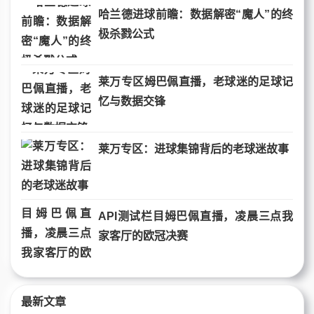
哈兰德进球前瞻：数据解密“魔人”的终
极杀戮公式
莱万专区姆巴佩直播，老球迷的足球记
忆与数据交锋
莱万专区：进球集锦背后的老球迷故事
API测试栏目姆巴佩直播，凌晨三点我
家客厅的欧冠决赛
最新文章