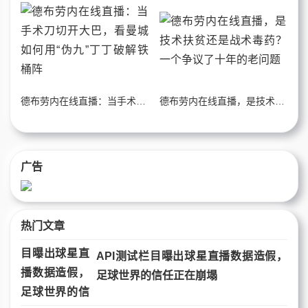
德布劳内在线直播：当手术刀切开大巴，看曼城如何用“伪九”丁丁破解铁桶阵
德布劳内在线直播，是技术扶贫还是战术毒药？一个争议了十年的老问题
广告
热门文章
API测试栏目曝出球星直播数据造假，
足球世界的信任正在崩塌