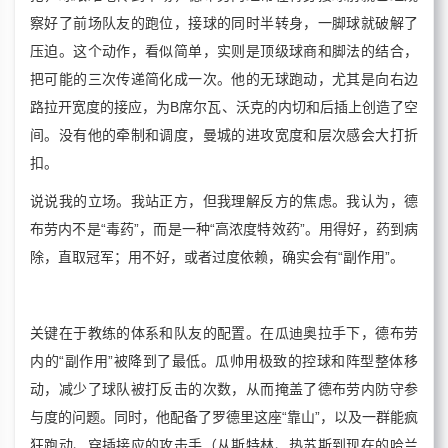
察好了前场队友的跑位，接球的同时半转身，一脚球就破解了
压迫。这个动作，看似简单，实则是顶级球商和脚法的结合，
把可能的三次传递简化成一次。他的无球跑动，尤其是向右边
路拉开宽度的接应，为B席尔瓦、沃克的内切和后插上创造了空
间。没有他的牵制和调度，曼城的进攻宽度和层次感会大打折
扣。
说说我的立场。我站正方，但我理解反方的焦虑。我认为，德
布劳内不是“毒药”，而是一种“高浓度特效药”。用得好，药到病
除，直取冠军；用不好，或者过度依赖，确实会有“副作用”。
关键在于教练的体系和队友的配置。在瓜迪奥拉手下，德布劳
内的“副作用”被降到了最低。瓜帅用极致的控球和阵型整体移
动，减少了球队被打反击的次数，从而掩盖了德布劳内防守参
与度的问题。同时，他配备了罗德里这座“靠山”，以及一群能疯
狂跑动、穿插接应的攻击手（从斯特林、热苏斯到现在的哈兰