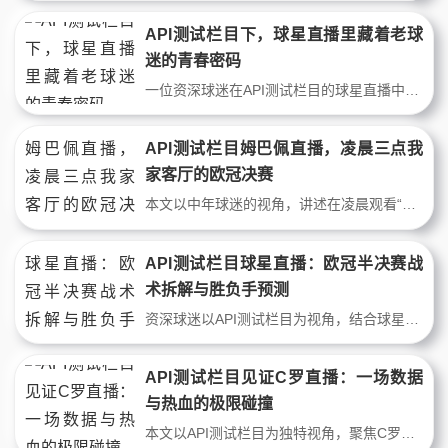
API测试栏目下，球星直播里藏着老球
迷的青春密码
一位资深球迷在API测试栏目的球星直播中，发现数据与回忆的交织。从罗本的内切到梅西的过人，直播里不仅重现经典战术，更唤醒与老友共度的青春时光。本文以故事与数据，讲述足球如何跨越屏幕，连接心灵。
API测试栏目姆巴佩直播，凌晨三点我
家客厅的欧冠决赛
本文以中年球迷的视角，讲述在凌晨观看“API测试栏目姆巴佩直播”时，如何用战术数据重新理解足球。通过皇马vs多特蒙德的欧冠决赛复盘，展现一个父亲用笔记记录比赛、用英雄主义唤醒儿子的故事。数据与情怀交织，见证姆巴佩的统治力与足球的纯粹。
API测试栏目球星直播：欧冠半决赛战
术拆解与胜负手预测
资深球迷以API测试栏目为视角，结合球星直播中的实时数据与战术分析，深度解析欧冠半决赛关键对局。从控球率模型到边路攻防效率，预测皇马vs拜仁的胜负手，展现顶级球星直播如何用数据思维拆解绿茵博弈。
API测试栏目见证C罗直播：一场数据
与热血的极限碰撞
本文以API测试栏目为独特视角，聚焦C罗直播中的顶级表现。通过实时战术数据拆解C罗的跑位、射门与决策，融合资深球迷观察，揭示这位巨星如何用数字定义传奇。文章结合赛事案例与数据亮点，呈现一场技术流与热血足球的碰撞，适合追求深度分析的球迷。