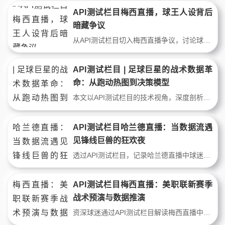
API测试栏目梅西直播，球王人设背后
暗藏争议
从API测试栏目切入梅西直播争议，讨论球王商业活动中的技术漏洞与粉丝信任危机，揭示顶级球星直播背后的数字时代挑战，引发对球星人设真实性的深度反思。
API测试栏目 | 足球巨星的战术数据革
命：从跑动热图到决策模型
本文以API测试栏目的技术视角，深度剖析足球巨星在比赛中的微观数据密码。从梅西的触球频率到C罗的射门角度分布，揭示顶级球星如何用跑动热图、传球网络和防守压力模型统治比赛。数据背后，是天赋与系统博弈的终极答案。
API测试栏目哈兰德直播：当数据流遇
见锋线巨兽的狂欢夜
透过API测试栏目，记录哈兰德直播中球迷的疯狂与数据分析师的冷静。从曼城战术板到实时抢断热图，看数据流如何解析锋线巨兽的每一次冲刺。这不是一场普通直播，而是数字时代球迷与球星间的新型共谋。
API测试栏目梅西直播：美职联新赛季
战术预演与数据推演
资深球迷通过API测试栏目解读梅西直播中的训练细节，结合上赛季跑动热区与传球图谱，预测新赛季迈阿密国际对阵纽约红牛的战术走向。从定位球占比到防守反击效率，深度拆解梅西如何用30米区域内的决策改变比赛节奏，并评估布斯克茨老化对球队中场控制力的潜在影响。