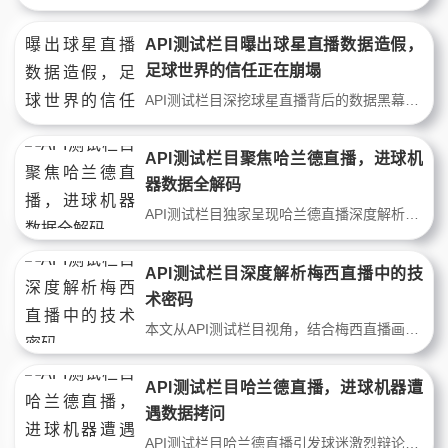
API测试栏目曝出球星直播数据造假，
足球世界的信任正在崩塌
API测试栏目深挖球星直播背后的数据黑幕，揭示梅西、C罗等顶级球员的直播数据与赛场表现存在惊人差异。从战术数据到商业逻辑，本文以争议视角拆解足球世界信任危机的根源，呼吁球迷保持理性。
API测试栏目聚焦哈兰德直播，进球机
器数据全解码
API测试栏目独家呈现哈兰德直播深度解析，从进球分布到跑动热区，拆解挪威前锋如何以近乎完美的数据统治英超。通过实时数据流与战术回放，揭示其无球跑动与终结能力的数字密码，带你见证新一代锋线标杆的进化轨迹。
API测试栏目深度解析梅西直播中的技
术密码
本文从API测试栏目视角，结合梅西直播画面，解析其盘带、传球等动作的数据化逻辑，揭示球星技术背后的数字映射，为球迷提供专业的技术洞察。
API测试栏目哈兰德直播，进球机器遭
遇数据拷问
API测试栏目哈兰德直播引发球迷激烈辩论。这位进球机器在数据仪表盘下显露出效率争议：他的跑动距离是否配得上身价？触球次数少真是致命伤？当算法开始解构“终结者”，足球场上的诗意如何安放？资深球迷为你揭开数据背后的真相。