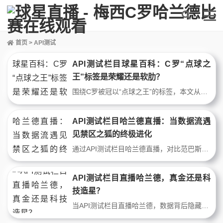
首页
> API测试
API测试栏目球星百科：C罗“点球之
王”标签是荣耀还是软肋？
围绕C罗被冠以“点球之王”的标签，本文从API测试栏目球星百科的数据视角切入，解析其职业生涯点球占比与关键战表现。结合顶级球星直播中的球迷争论，探讨这一标签是否掩盖了其运动战终结能力，引发对足坛数据评判标准的深度思考。
API测试栏目哈兰德直播：当数据流遇
见禁区之狐的终极进化
通过API测试栏目哈兰德直播，对比范巴斯滕与哈兰德在禁区内的统治力差异。从战术跑位到数据量化，揭示现代足球如何用技术指标重新定义“完美前锋”的标准。
API测试栏目直播哈兰德，真金还是科
技造星？
当API测试栏目直播哈兰德，数据背后隐藏的究竟是超级射手的本能，还是科技辅助的精密计算？本文从球迷视角，质疑现代足球的“造星流水线”，探讨天赋与算法在顶级球星身上的交锋。