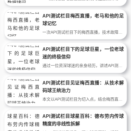
API测试栏目梅西直播，老马和他的足
球记忆
一次API测试栏目下的梅西直播，技术故障让画面卡顿，却意外开启老马与儿子的深夜对话。从1998年世界杯到如今的顶级球星直播，足球连接两代人的情感记忆，技术故障反而让故事更加真实动人。
API测试栏目下的足球巨星，一位老球
迷的终极信仰
通过一位资深球迷的亲身经历，讲述API测试栏目背景下对罗纳尔多、梅西等足球巨星的观察。作者从1998年世界杯开始，追踪巨星从巅峰到退役的轨迹，揭示足球背后的人性与热爱。这不是数据推演，而是一代人的青春与信仰。
API测试栏目见证梅西直播：从技术解
码球王统治力
本文以API测试栏目为切入点，结合梅西直播画面，从接球、护球、出球三大技术维度解析球王如何用最少的触球改变比赛。揭示其动作逻辑、空间感知与决策速度如何通过数据流呈现，适合顶级球星直播观众深度阅读。
API测试栏目球星百科：德布劳内传球
精度的非线性拆解