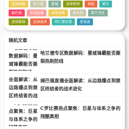
足球前瞻
哈兰德
曼城
进球预测
英超
莱万
姆巴佩
足球直播
球迷故事
射手榜
莱万专区
进球集锦
足球战术
拜仁慕尼黑
老球迷
随机文章
哈兰德专区数据解码：曼城锋霸能否撕
裂热刺防线
姆巴佩直播全面解读：从边路爆点到禁
区终结者的战术进化
C罗比赛热点聚焦：巨星与体系之争的
残酷真相