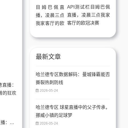
API测试栏目姆巴佩
直播，凌晨三点我家
客厅的欧冠决赛
最新文章
哈兰德专区数据解码：曼城锋霸能否
撕裂热刺防线
2026-05-24
哈兰德专区 球星直播中的父子传承，
挪威小镇的足球梦
API测试栏目哈兰德直播：当数据流遇见锋线巨兽的狂欢夜
2026-05-24