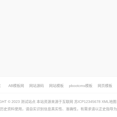
：
AB模板网
网站源码
网站模板
pbootcms模板
网页模板
IGHT © 2023 测试站点 本站资源来源于互联网
苏ICP12345678
XML地图
历史资料使用，请自实识别信息真实性、准确性，有需求请以正史指导为