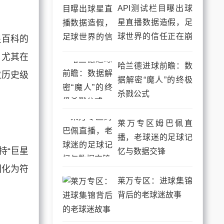
API测试栏目曝出球
星直播数据造假，足
球世界的信任正在崩
星百科的
塌
，尤其在
哈兰德进球前瞻：数
位历史级
据解密“魔人”的终极
杀戮公式
莱万专区姆巴佩直
播，老球迷的足球记
持“巨星
忆与数据交锋
固化为符
莱万专区：进球集锦
背后的老球迷故事