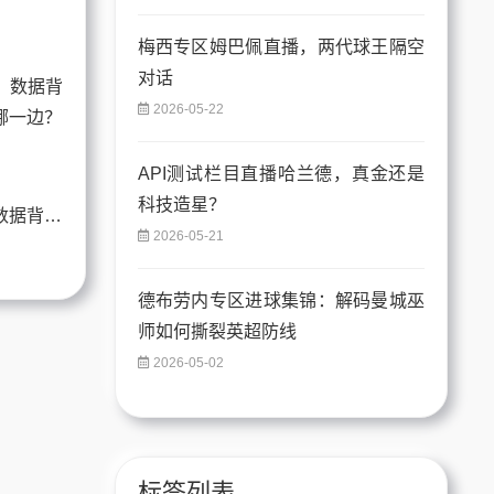
梅西专区姆巴佩直播，两代球王隔空
对话
2026-05-22
API测试栏目直播哈兰德，真金还是
科技造星？
梅西比赛全面解读：数据背后的争议真相，你站哪一边？
2026-05-21
德布劳内专区进球集锦：解码曼城巫
师如何撕裂英超防线
2026-05-02
标签列表