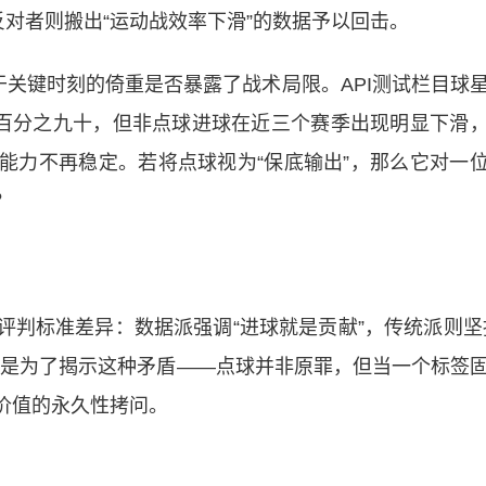
反对者则搬出“运动战效率下滑”的数据予以回击。
于关键时刻的倚重是否暴露了战术局限。API测试栏目球
百分之九十，但非点球进球在近三个赛季出现明显下滑
能力不再稳定。若将点球视为“保底输出”，那么它对一
？
判标准差异：数据派强调“进球就是贡献”，传统派则坚
正是为了揭示这种矛盾——点球并非原罪，但当一个标签
价值的永久性拷问。