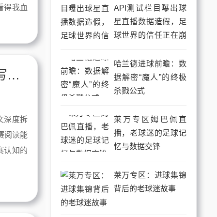
看得我血
API测试栏目曝出球
星直播数据造假，足
球世界的信任正在崩
塌
哈兰德进球前瞻：数
梅西直播里那个散步的老头，正在用脚写一本足球兵法
据解密“魔人”的终极
杀戮公式
莱万专区姆巴佩直
文深度拆
播，老球迷的足球记
赛阅读能
忆与数据交锋
赛认知的
莱万专区：进球集锦
背后的老球迷故事