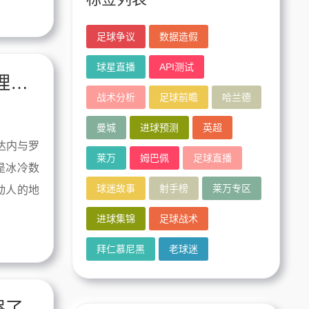
足球争议
数据造假
球星直播
API测试
球星排名球迷视角：那场争论让我重新理解了足球
战术分析
足球前瞻
哈兰德
曼城
进球预测
英超
达内与罗
莱万
姆巴佩
足球直播
是冰冷数
球迷故事
射手榜
莱万专区
动人的地
进球集锦
足球战术
拜仁慕尼黑
老球迷
哭了