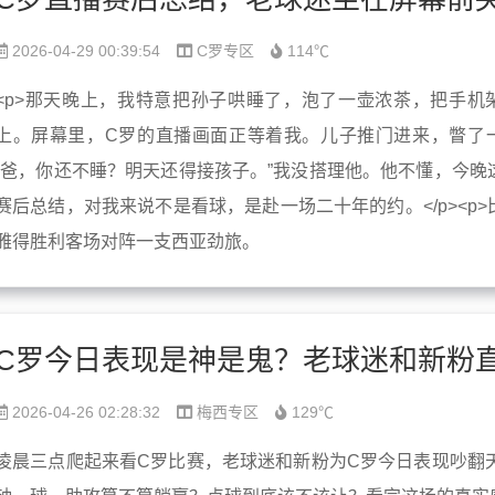
2026-04-29 00:39:54
C罗专区
114℃
<p>那天晚上，我特意把孙子哄睡了，泡了一壶浓茶，把手机
上。屏幕里，C罗的直播画面正等着我。儿子推门进来，瞥了
“爸，你还不睡？明天还得接孩子。”我没搭理他。他不懂，今晚
赛后总结，对我来说不是看球，是赴一场二十年的约。</p><p>
雅得胜利客场对阵一支西亚劲旅。
2026-04-26 02:28:32
梅西专区
129℃
凌晨三点爬起来看C罗比赛，老球迷和新粉为C罗今日表现吵翻天