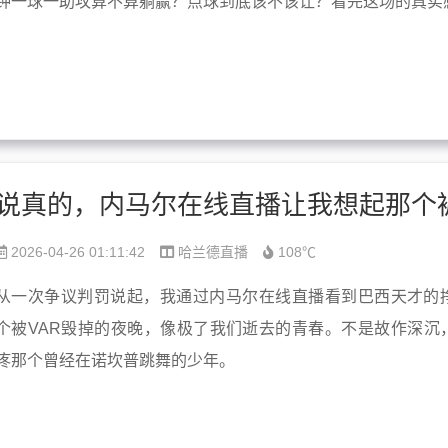
钟一球一助攻算不算躺赢？点球到底该不该让？看完这场的真实
2026-04-26 01:11:42
哈兰德直播
108℃
从一次争议判罚说起，我通过内马尔在线直播看到巴西天才的
个被VAR毁掉的夜晚，像极了我们逝去的青春。不是故作深沉
疼那个曾经在诺坎普跳舞的少年。