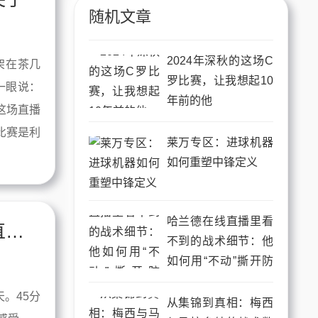
随机文章
2024年深秋的这场C
架在茶几
罗比赛，让我想起10
一眼说：
年前的他
这场直播
比赛是利
莱万专区：进球机器
如何重塑中锋定义
哈兰德在线直播里看
C罗今日表现是神是鬼？老球迷和新粉直接开怼
不到的战术细节：他
如何用“不动”撕开防
线？
。45分
从集锦到真相：梅西