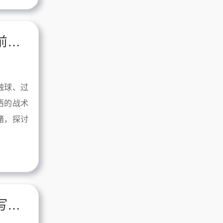
熬夜看梅西直播，我好像又回到了十年前的那个凌晨
触球、过
西的战术
绪，探讨
梅西直播里那个散步的老头，正在用脚写一本足球兵法