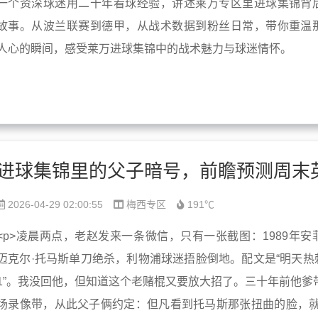
一个资深球迷用二十年看球经验，讲述莱万专区里进球集锦背
故事。从波兰联赛到德甲，从战术数据到粉丝日常，带你重温
人心的瞬间，感受莱万进球集锦中的战术魅力与球迷情怀。
2026-04-29 02:00:55
梅西专区
191℃
<p>凌晨两点，老赵发来一条微信，只有一张截图：1989年安
迈克尔·托马斯单刀绝杀，利物浦球迷捂脸倒地。配文是“明天热刺
1”。我没回他，但知道这个老赌棍又要放大招了。三十年前他爹
场录像带，从此父子俩约定：但凡看到托马斯那张扭曲的脸，就