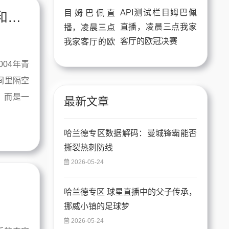
API测试栏目姆巴佩
C罗专区 梅西直播，两位老球迷的隔空和解之夜
直播，凌晨三点我家
客厅的欧冠决赛
04年青
间里隔空
，而是一
最新文章
哈兰德专区数据解码：曼城锋霸能否
撕裂热刺防线
2026-05-24
哈兰德专区 球星直播中的父子传承，
挪威小镇的足球梦
2026-05-24