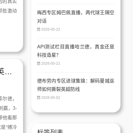
后的真实
那些激动
梅西专区姆巴佩直播，两代球王隔空
对话
2026-05-22
API测试栏目直播哈兰德，真金还是
科技造星？
2026-05-21
进球集锦里的父子暗号，前瞻预测周末英超爆冷
德布劳内专区进球集锦：解码曼城巫
师如何撕裂英超防线
2026-05-02
菲尔德，
赢，3-
带他看那
是“搏冷
标签列表