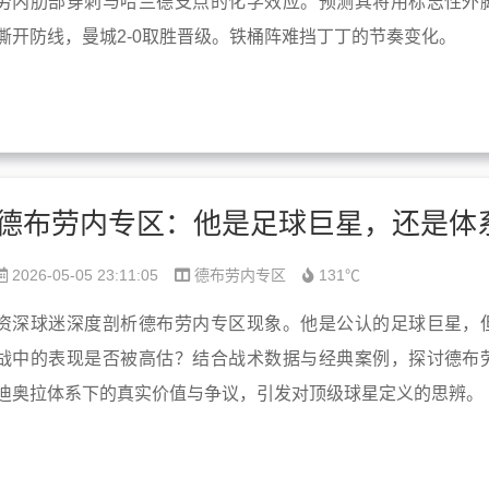
劳内肋部穿刺与哈兰德支点的化学效应。预测其将用标志性外
撕开防线，曼城2-0取胜晋级。铁桶阵难挡丁丁的节奏变化。
2026-05-05 23:11:05
德布劳内专区
131℃
资深球迷深度剖析德布劳内专区现象。他是公认的足球巨星，
战中的表现是否被高估？结合战术数据与经典案例，探讨德布
迪奥拉体系下的真实价值与争议，引发对顶级球星定义的思辨。