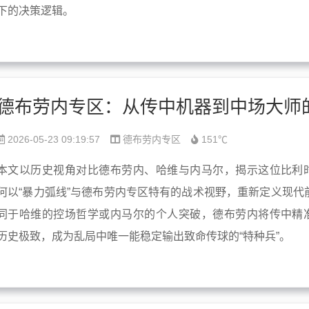
下的决策逻辑。
2026-05-23 09:19:57
德布劳内专区
151℃
本文以历史视角对比德布劳内、哈维与内马尔，揭示这位比利
何以“暴力弧线”与德布劳内专区特有的战术视野，重新定义现代
同于哈维的控场哲学或内马尔的个人突破，德布劳内将传中精
历史极致，成为乱局中唯一能稳定输出致命传球的“特种兵”。