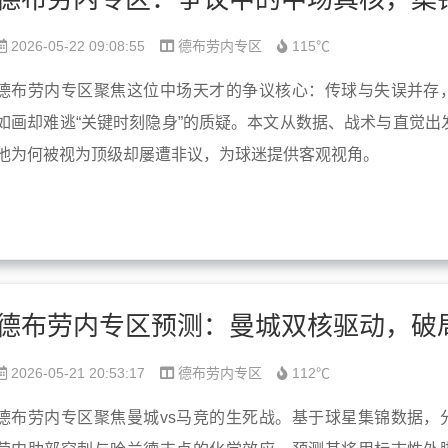
2026-05-22 09:08:55
德布劳内专区
115℃
德布劳内专区聚焦这位中场天才的争议核心：传球与失误并存
如画却难逃“关键时刻隐身”的质疑。本文从数据、战术与直觉出
他为何被视为顶级却屡遭非议，为球迷提供客观视角。
2026-05-21 20:53:17
德布劳内专区
112℃
德布劳内专区聚焦曼城vs马竞的生死战。基于球星集锦数据，