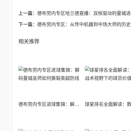
上一篇：
德布劳内专区哈兰德直播：双核驱动的曼城进
下一篇：
德布劳内专区：从传中机器到中场大师的历史
相关推荐
德布劳内专区进球集锦：解码曼城巫师如何撕裂英超防线