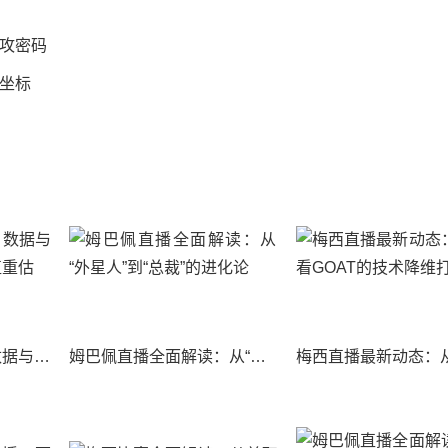
攻密码
坐标
球星排名全面解读：数据与战术视野下的球员价值重估
姆巴佩直播全面解读：从“外星人”到“总裁”的进化论