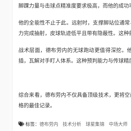
脚踝力量与击球点精准度要求极高，而他的成功
他的全能性不止于此。远射时，支撑脚站位通常
力完成抽射，皮球轨迹低平且带有隐蔽性。这种
战术层面，德布劳内的无球跑动更值得深挖。
插，瓦解对手盯人体系。这种预判能力与传球精
综合来看，德布劳内不仅具备顶级技术，更将空
格的最佳记录。
标签：
德布劳内
技术分析
球星集锦
中场大师