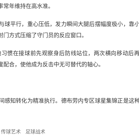
率常年维持在高水准。
与球平行，重心压低，发力瞬间大腿后摆幅度极小，靠
射门方式压缩了守门员的反应窗口。
他习惯在接球前先观察身后防线站位，两次横向移动后
度配合，使他成为反击中无可替代的轴心。
间感知转化为精准执行。德布劳内专区球星集锦正是这
传球艺术
足球战术