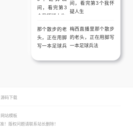
间，看完第3个我怀
疑人生
梅西直播里那个散步
的老头，正在用脚写
一本足球兵法
源码下载
网站模板
准！版权问题请联系站长删除！