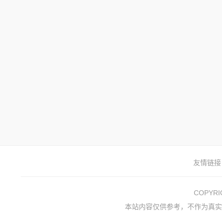
友情链接
COPYR
本站内容仅供参考，不作为真实