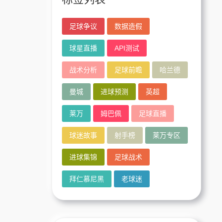
足球争议
数据造假
球星直播
API测试
战术分析
足球前瞻
哈兰德
曼城
进球预测
英超
莱万
姆巴佩
足球直播
球迷故事
射手榜
莱万专区
进球集锦
足球战术
拜仁慕尼黑
老球迷