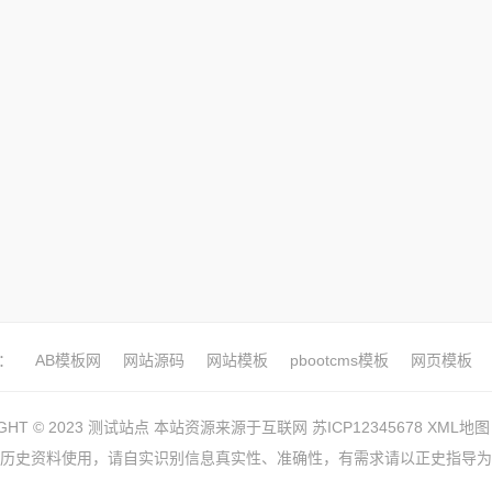
：
AB模板网
网站源码
网站模板
pbootcms模板
网页模板
IGHT © 2023 测试站点 本站资源来源于互联网
苏ICP12345678
XML地图
历史资料使用，请自实识别信息真实性、准确性，有需求请以正史指导为