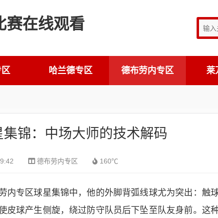
专区
哈兰德专区
德布劳内专区
莱
星集锦：中场大师的技术解码
9:42
德布劳内专区
160℃
劳内专区球星集锦中，他的外脚背弧线球尤为突出：触
使皮球产生侧旋，绕过防守队员后下坠至队友身前。这