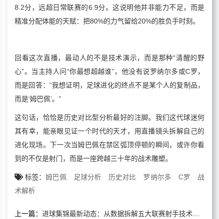
8.2分，远超日常联赛的6.9分。这说明他并非能力不足，而是
精准分配体能的天赋：把80%的力气留给20%的胜负手时刻。
回看这次直播，最动人的不是技术演示，而是那种“清醒的野
心”。当主持人问“你最想超越谁”，他没有说罗纳尔多或C罗，
而是回答：“我想证明，足球进化的终点不是某个人的复制品，
而是‘姆巴佩’。”
这句话，恰恰是历史对比型分析最好的注脚。我们这代球迷何
其有幸，能亲眼见证一个时代的天才，用直播镜头拆解自己的
进化现场。下一次当姆巴佩在禁区弧顶停顿的瞬间，或许你看
到的不仅是射门，而是一座跨越三十年的战术雕塑。
标签：
姆巴佩
足球分析
历史对比
罗纳尔多
C罗
战
术解析
上一篇：
进球集锦最新动态：从数据拆解五大联赛射手技术进化