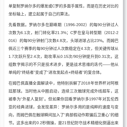
单复制罗纳尔多的爆发或C罗的多面手属性，而是在历史对比的
坐标轴上，建立起属于自己的算法。
先看数据。罗纳尔多在巅峰期（1996-2002）的每90分钟过人
次数为6.1次，射门转化率21.3%；C罗在皇马转型期（2012-2
016）的每90分钟射门次数4.8次，头球进球占比23%。而姆巴
佩近三个赛季的每90分钟过人次数稳定在4.3次，但关键传球从
1.7次跃升至2.4次，助攻率从0.15次/90分钟提升到0.31次。这
组数字揭示的不只是技术进步，更是战术思维的迭代——他从
单纯的“终结者”变成了“进攻发起点+终结者”的复合体。
在姆巴佩直播全面解读中，他特别拆解了2018年世界杯对阿根
廷那球。当时他从中圈启动，连续三次触球完成外线超车，这
被奉为“外星人复刻”。但如果你回看罗纳尔多1997年对瓦伦西
亚的经典进球，会发现差异：罗纳尔多用的是纯粹的速度与变
向，而姆巴佩在触球瞬间加入了“肩部假动作欺骗后卫重心”的细
节。这多出来的0.2秒微操，是21世纪防守战术精细化倒逼出来