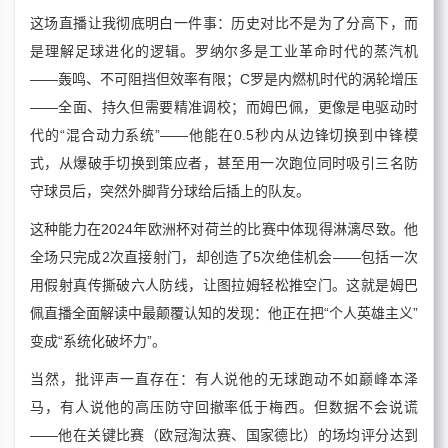
这场直播让我彻底明白一件事：历史对比不是为了分高下，而
是理解足球进化的逻辑。罗纳尔多是工业革命时代的蒸汽机
——轰鸣、不可阻挡但效率有限；C罗是内燃机时代的涡轮增压
——全面、持久但需要精准调校；而姆巴佩，更像是电驱动时
代的“混合动力系统”——他能在0.5秒内从边锋切换到中锋模
式，从爆破手切换到策应者，甚至用一次跑位同时吸引三名防
守球员后，突然外脚背分球给后插上的队友。
这种能力在2024年欧洲杯对荷兰的比赛中体现得淋漓尽致。他
全场只完成2次直接射门，却创造了5次绝佳机会——包括一次
用假射真传撕破六人防线，让图拉姆轻松推空门。这就是姆巴
佩直播全面解读中最颠覆认知的发现：他正在把“个人英雄主义”
变成“系统化破坏力”。
当然，批评声一直存在：有人说他的无球跑动不如巅峰本泽
马，有人说他的高压防守回撤率低于梅西。但数据不会说谎
——他在关键比赛（欧冠淘汰赛、国家德比）的场均评分达到