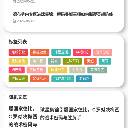
2026-05-21
德布劳内专区进球集锦：解码曼城巫师如何撕裂英超防线
2026-05-02
标签列表
足球争议
数据造假
球星直播
API测试
战术分析
足球前瞻
哈兰德
曼城
进球预测
英超
莱万
姆巴佩
足球直播
球迷故事
射手榜
莱万专区
进球集锦
足球战术
拜仁慕尼黑
老球迷
随机文章
球星集锦引爆国家德比，C罗对决梅西
的战术密码与胜负手