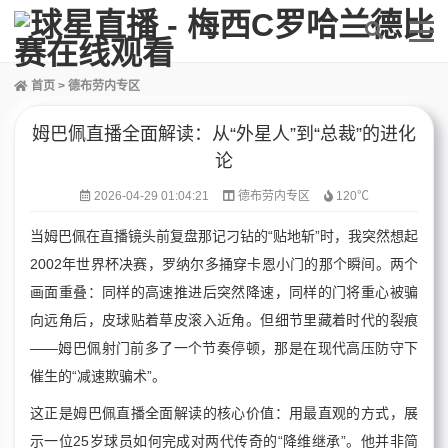
首页
>
德布劳内专区
姆巴佩直播全面解读：从“外星人”到“总裁”的进化
论
2026-04-29 01:04:21
德布劳内专区
120℃
当姆巴佩在直播镜头前复盘那记刁钻的“贴地斩”时，我突然想起
2002年世界杯决赛，罗纳尔多捅穿卡恩小门的那个瞬间。两个
画面重叠：同样的高速推进后突然降速，同样的门将重心被骗
向远角后，皮球贴着草皮滚入近角。但细节里藏着时代的裂痕
——姆巴佩射门前多了一个节奏停顿，那是在现代高压防守下
催生的“减速欺骗术”。
这正是姆巴佩直播全面解读的核心价值：用最直观的方式，展
示一位25岁球员如何完成对两代传奇的“降维继承”。他并非简