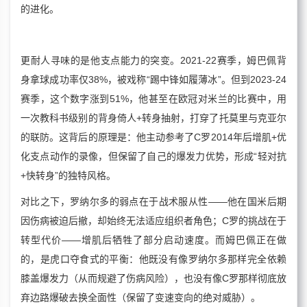
的进化。
更耐人寻味的是他支点能力的突变。2021-22赛季，姆巴佩背
身拿球成功率仅38%，被戏称“踢中锋如履薄冰”。但到2023-24
赛季，这个数字涨到51%，他甚至在欧冠对米兰的比赛中，用
一次教科书级别的背身倚人+转身抽射，打穿了托莫里与克亚尔
的联防。这背后的原理是：他主动参考了C罗2014年后增肌+优
化支点动作的录像，但保留了自己的爆发力优势，形成“轻对抗
+快转身”的独特风格。
对比之下，罗纳尔多的弱点在于战术服从性——他在国米后期
因伤病被迫后撤，却始终无法适应组织者角色；C罗的挑战在于
转型代价——增肌后牺牲了部分启动速度。而姆巴佩正在做
的，是虎口夺食式的平衡：他既没有像罗纳尔多那样完全依赖
膝盖爆发力（从而规避了伤病风险），也没有像C罗那样彻底放
弃边路爆破去换全面性（保留了变速变向的绝对威胁）。