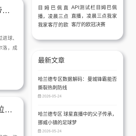
API测试栏目姆巴佩
德布劳内专区：从“喂饼大师”到中场上帝，历史对比中的直播奇观
直播，凌晨三点我家
客厅的欧冠决赛
过进球、
尔洛，成
最新文章
哈兰德专区数据解码：曼城锋霸能否
撕裂热刺防线
2026-05-24
球星排名全面解读：梅罗之后谁是下一位足坛主宰者
哈兰德专区 球星直播中的父子传承，
挪威小镇的足球梦
2026-05-24