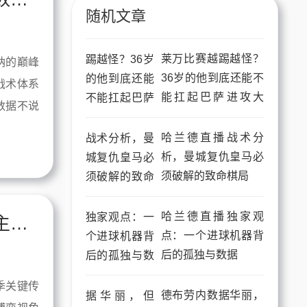
随机文章
莱万比赛越踢越怪？
纳的巅峰
36岁的他到底还能不
战术体系
能扛起巴萨进攻大
数据不说
旗？
哈兰德直播战术分
析，曼城复仇皇马必
须破解的致命棋局
哈兰德直播独家观
南美德比巨星暗战：梅西与内马尔谁能主宰命运天平
点：一个进球机器背
后的孤独与数据
季关键传
德布劳内数据华丽，