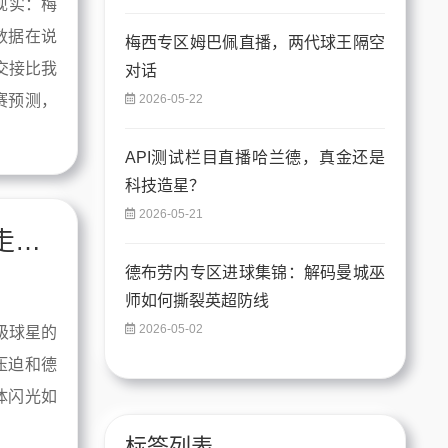
现实：梅
数据在说
梅西专区姆巴佩直播，两代球王隔空
交接比我
对话
2026-05-22
赛预测，
API测试栏目直播哈兰德，真金还是
科技造星？
2026-05-21
球星集锦深度解析：从个体闪光到比赛走势的战术推演
德布劳内专区进球集锦：解码曼城巫
师如何撕裂英超防线
2026-05-02
级球星的
压迫和德
体闪光如
标签列表