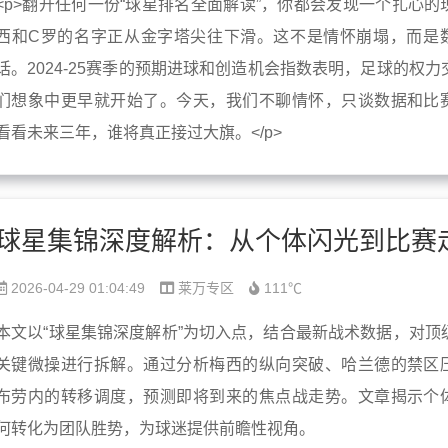
<p>翻开任何一份“球星排名全面解读”，你都会发现一个扎心的
西和C罗的名字正从金字塔尖往下滑。这不是情怀崩塌，而是
话。2024-25赛季的预期进球和创造机会指数表明，足球的权力
们想象中更早就开始了。今天，我们不聊情怀，只谈数据和比
看看未来三年，谁将真正接过大旗。</p>
2026-04-29 01:04:49
莱万专区
111℃
本文以“球星集锦深度解析”为切入点，结合最新战术数据，对顶
关键微操进行拆解。通过分析梅西的纵向突破、哈兰德的禁区
布劳内的转移调度，预测即将到来的焦点战走势。文章揭示个
何转化为团队胜势，为球迷提供前瞻性视角。