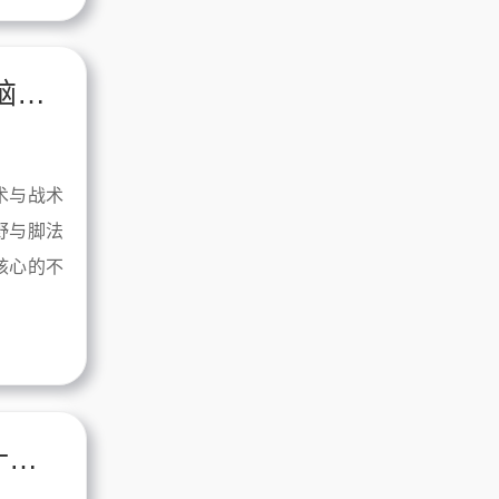
德布劳内直播解剖手术刀传球，曼城大脑如何重新定义中场
术与战术
野与脚法
核心的不
熬夜看C罗集锦的夜晚，我忽然明白了什么叫极致