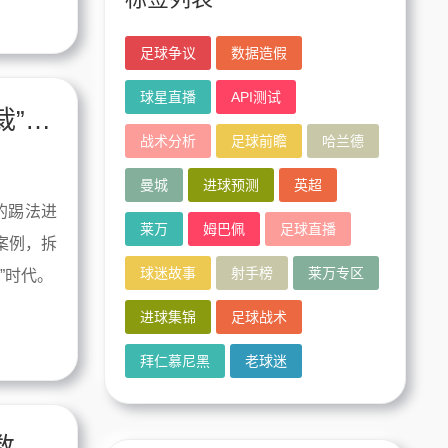
足球争议
数据造假
球星直播
API测试
姆巴佩直播全面解读：从“外星人”到“总裁”的进化论
战术分析
足球前瞻
哈兰德
曼城
进球预测
英超
的踢法进
莱万
姆巴佩
足球直播
案例，拆
球迷故事
射手榜
莱万专区
”时代。
进球集锦
足球战术
拜仁慕尼黑
老球迷
从集锦到真相：梅西与马拉多纳的战术数据对照