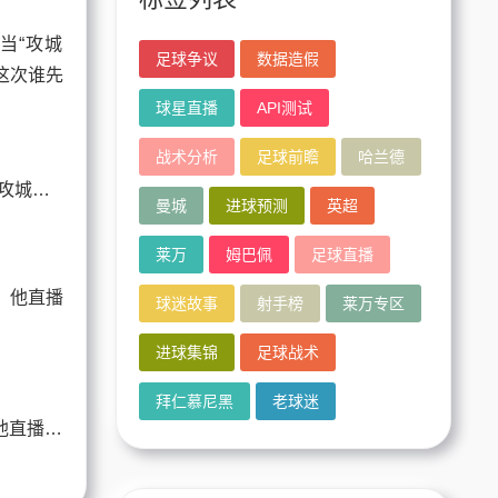
足球争议
数据造假
球星直播
API测试
战术分析
足球前瞻
哈兰德
哈兰德比赛前瞻：当“攻城锤”遇上“叹息之墙”，这次谁先裂开？
曼城
进球预测
英超
莱万
姆巴佩
足球直播
球迷故事
射手榜
莱万专区
进球集锦
足球战术
拜仁慕尼黑
老球迷
梅西直播带货？不，他直播的是足球的魔法