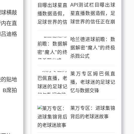
API测试栏目曝出球
把球横敲
星直播数据造假，足
球世界的信任正在崩
劳内在直
塌
和吕迪格
哈兰德进球前瞻：数
据解密“魔人”的终极
杀戮公式
莱万专区姆巴佩直
快的贴地
播，老球迷的足球记
。B席拍
忆与数据交锋
莱万专区：进球集锦
背后的老球迷故事