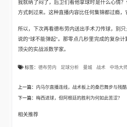
我就纳了闷了，后卫们看他拿球时是什么心情？
方式刺过来。这种直播内容比任何集锦都过瘾，它
所以，下次再看德布劳内送出手术刀传球，别只
说的“球不能弹起”。那零点几秒里完成的复杂
顶尖的实战派数学家。
标签：
德布劳内
足球分析
曼城
战术
中场大
上一篇：
内马尔直播连线，战术板上的桑巴舞步与残酷
下一篇：
梅西进球，但阿根廷的胜利为何如此苦涩？
相关推荐