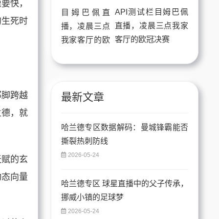
速要快，
API测试栏目姆巴佩
的生死时
直播，凌晨三点我家
客厅的欧冠决赛
那脚跨越
最新文章
兰德，就
哈兰德专区数据解码：曼城锋霸能否
撕裂热刺防线
2026-05-24
天赋的玄
动态向量
哈兰德专区 球星直播中的父子传承，
挪威小镇的足球梦
2026-05-24