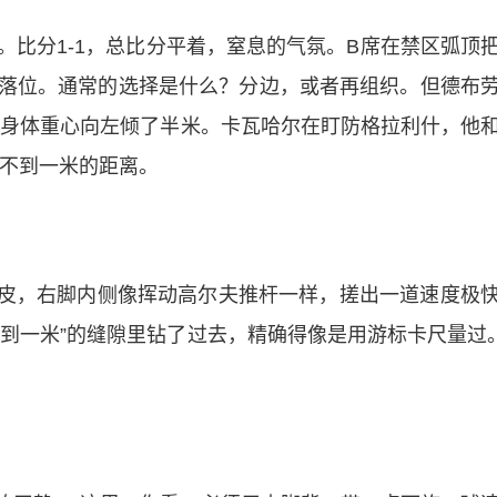
。比分1-1，总比分平着，窒息的气氛。B席在禁区弧顶
经落位。通常的选择是什么？分边，或者再组织。但德布
，身体重心向左倾了半米。卡瓦哈尔在盯防格拉利什，他
个不到一米的距离。
皮，右脚内侧像挥动高尔夫推杆一样，搓出一道速度极
到一米”的缝隙里钻了过去，精确得像是用游标卡尺量过