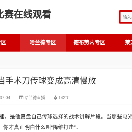
专区
哈兰德专区
德布劳内专区
莱
当手术刀传球变成高清慢放
37:04
哈兰德直播
142℃
播，是他复盘自己传球选择的战术讲解片段。当那些电
你才真正明白什么叫“降维打击”。