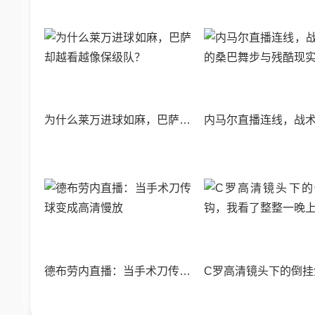
为什么莱万进球如麻，巴萨却越看越像保级队？
德布劳内直播：当手术刀传球变成高清慢放