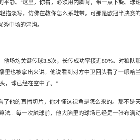
的平静。“这里，你看，必须用内脚背，带一点下旋。球
得轻描淡写，仿佛在教你怎么系鞋带。可那是欧冠半决赛
优秀中场的鸿沟。
他场均关键传球3.5次，长传成功率接近80%。对狼队
播里也被拿出来讲。他说看到对方中卫回头看了一眼哈
头，球已经在空中了。”
到看了他的直播切片，你才懂这视角是怎么来的。那不是
算法。每一次触球前，他大脑里的球场已经是一张布满