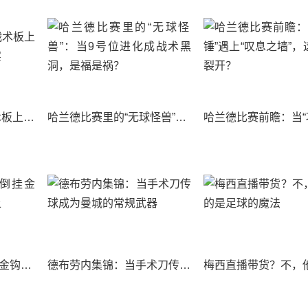
内马尔直播连线，战术板上的桑巴舞步与残酷现实
哈兰德比赛里的“无球怪兽”：当9号位进化成战术黑洞，是福是祸？
C罗高清镜头下的倒挂金钩，我看了整整一晚上
德布劳内集锦：当手术刀传球成为曼城的常规武器