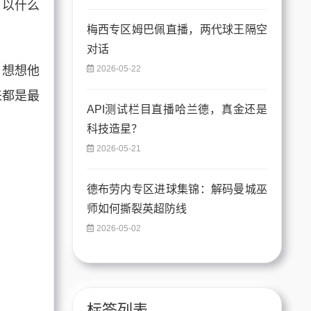
、以什么
梅西专区姆巴佩直播，两代球王隔空
对话
，想想他
2026-05-22
来都是最
API测试栏目直播哈兰德，真金还是
科技造星？
2026-05-21
德布劳内专区进球集锦：解码曼城巫
师如何撕裂英超防线
2026-05-02
标签列表