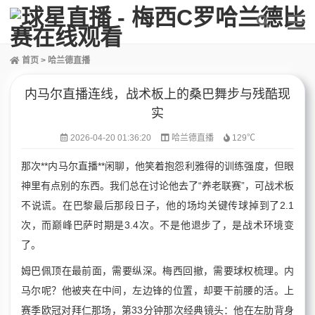
首页
>
哈兰德直播
内马尔直播连线，战术板上的桑巴舞步与残酷现
实
2026-04-20 01:36:20
哈兰德直播
129℃
那次**内马尔直播**闲聊，他笑着抱怨利雅得的训练强度，但眼
神里有点别的东西。我们总在讨论他去了“养老联赛”，可战术板
不说谎。在巴黎最后那段日子，他的场均关键传球掉到了2.1
次，而巅峰巴萨时期是3.4次。不是他退步了，是战术环境变
了。
姆巴佩顶在最前面，需要纵深。梅西回撤，需要球权梳理。内
马尔呢？他被夹在中间，左边锋的位置，却要干前腰的活。上
赛季欧冠对拜仁那场，第33分钟那次经典镜头：他在左肋背身