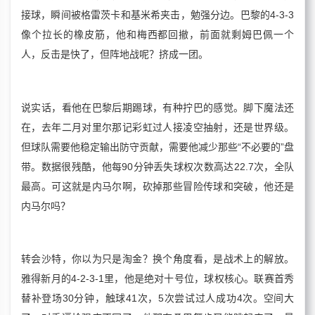
接球，瞬间被格雷茨卡和基米希夹击，勉强分边。巴黎的4-3-3
像个拉长的橡皮筋，他和梅西都回撤，前面就剩姆巴佩一个
人，反击是快了，但阵地战呢？挤成一团。
说实话，看他在巴黎后期踢球，有种拧巴的感觉。脚下魔法还
在，去年二月对里尔那记彩虹过人接凌空抽射，还是世界级。
但球队需要他稳定输出防守贡献，需要他减少那些“不必要的”盘
带。数据很残酷，他每90分钟丢失球权次数高达22.7次，全队
最高。可这就是内马尔啊，砍掉那些冒险传球和突破，他还是
内马尔吗？
转会沙特，你以为只是淘金？换个角度看，是战术上的解放。
雅得新月的4-2-3-1里，他是绝对十号位，球权核心。联赛首秀
替补登场30分钟，触球41次，5次尝试过人成功4次。空间大