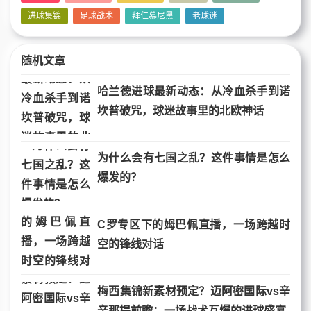
进球集锦
足球战术
拜仁慕尼黑
老球迷
随机文章
哈兰德进球最新动态：从冷血杀手到诺
坎普破咒，球迷故事里的北欧神话
为什么会有七国之乱？这件事情是怎么
爆发的？
C罗专区下的姆巴佩直播，一场跨越时
空的锋线对话
梅西集锦新素材预定？迈阿密国际vs辛
辛那提前瞻：一场战术互爆的进球盛宴