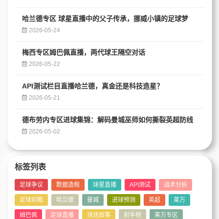
哈兰德专区 球星直播中的父子传承，挪威小镇的足球梦
2026-05-24
梅西专区姆巴佩直播，两代球王隔空对话
2026-05-22
API测试栏目直播哈兰德，真金还是科技造星？
2026-05-21
德布劳内专区进球集锦：解码曼城巫师如何撕裂英超防线
2026-05-02
标签列表
足球争议
数据造假
球星直播
API测试
战术分析
足球前瞻
哈兰德
曼城
进球预测
英超
莱万
姆巴佩
足球直播
球迷故事
射手榜
莱万专区