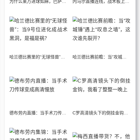
为什么莱万进球如麻，巴萨却越看越像保级队？
内马尔直播连线，战术板上的桑巴舞步与残酷现实
哈兰德比赛里的“无球怪兽”：当9号位进化成战术黑洞，是福是祸？
哈兰德比赛前瞻：当“攻城锤”遇上“叹息之墙”，这次谁先裂开？
德布劳内直播：当手术刀传球变成高清慢放
C罗高清镜头下的倒挂金钩，我看了整整一晚上