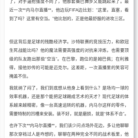
了，对手逼抢强度不同了，他那套桑巴舞步又能跳起来了。最
近一次**内马尔直播**，他边玩FIFA边比划：“这里，直塞，看
到了吗？这里有空当。”他比划的，正是他最舒服的进攻三区。
但这背后是足球的残酷经济学。沙特联赛的竞技压力，和欧冠
生死战能比吗？他的魔法需要高强度的对抗来淬炼，也需要顶
级的队友跑出那些“空当”。在巴黎，跑位的是姆巴佩；在利雅
得，接他妙传的可能是迈克尔。这差距，一次直播里的笑容可
掩盖不住。
我就纳了闷了，我们到底想从他身上看到什么？是场均一球的
效率机器，还是那个能把足球踢成艺术的天才？现代足球的体
系越来越精密，像一台高速运转的机器，内马尔这样的零件，
需要特制的凹槽来安装。装不好，就是磨损，就是“体系不合”。
也许下次**内马尔直播**，我们该少问点场外花边，多让他聊聊
那次穿裆过人是咋想的，聊聊在两种完全不同的战术板里，他