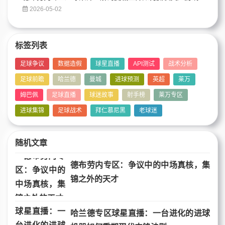
2026-05-02
标签列表
足球争议
数据造假
球星直播
API测试
战术分析
足球前瞻
哈兰德
曼城
进球预测
英超
莱万
姆巴佩
足球直播
球迷故事
射手榜
莱万专区
进球集锦
足球战术
拜仁慕尼黑
老球迷
随机文章
德布劳内专区：争议中的中场真核，集
锦之外的天才
哈兰德专区球星直播：一台进化的进球