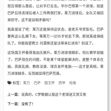
型压得那么靠前，让对手打反击。毕尔巴鄂第一个进球，就是
巴萨后场丢球后被人三传两倒打穿。莱万进球后，全队又缩回
来防守，这不是自相矛盾吗？
我直接说了吧：莱万还能保持这状态，是老天爷赏饭吃。巴萨
要再这么乱踢下去，等莱万一过35岁状态下滑，那就真成保级
队了。你能指望费兰·托雷斯还是法蒂来扛进攻？别逗了。
这场国王杯看得我血压飙升。莱万进球很精彩，但比赛早就输
了。巴萨现在的问题，不是某个球星能解决的，是整个体系在
崩。高层乱搞、教练没谱、球员各怀鬼胎——这才是真相。莱
万进球越多，反而越显得巴萨荒唐。
标签：
莱万
巴萨
国王杯
西甲
哈维
上一篇：
说真的，C罗数据让我这个老球迷又哭又笑
下一篇：
没有了！