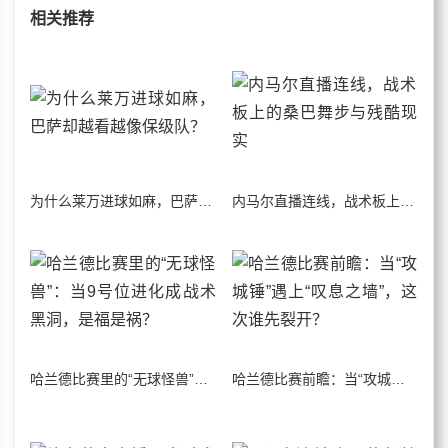
相关推荐
为什么莱万进球如麻，巴萨却越看越像保级队？
内马尔直播连线，战术板上的桑巴舞步与残酷现实
哈兰德比赛里的“无球怪兽”：当9号位进化成战术黑洞，是福是祸？
哈兰德比赛前瞻：当“攻城锤”遇上“叹息之墙”，这次谁先裂开？