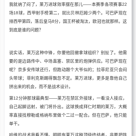
我就纳了闷了，莱万进球效率摆在那儿——本赛季各项赛事22
场18球，西甲射手榜第二，就比贝林厄姆少两个。可巴萨现在
排西甲第四，落后皇马8分，国王杯被淘汰，欧冠也就那样。这
到底是谁的问题？
说实话，莱万这种中锋，你要他回撤拿球组织？别扯了。他需
要的是边路传中、中场直塞、禁区里的炮弹供应。可巴萨现在
呢？京多安传球还行，但跑动跟个大爷似的；拉菲尼亚只会闷
头带球；菲利克斯踢得飘忽不定。莱万进球，更多是靠他自己
拼出来的机会，而不是战术设计。
第12分钟那球最典型——莱万在禁区外接球，一看没人接应，
自己起脚远射，被门将扑出。这球换成拜仁时期的莱万，大概
率直接找穆勒或格纳布里做个二过一配合。但在巴萨，他只能
单干。
哈维的战术我看不懂。明明有莱万这种顶级终结者，非要把阵