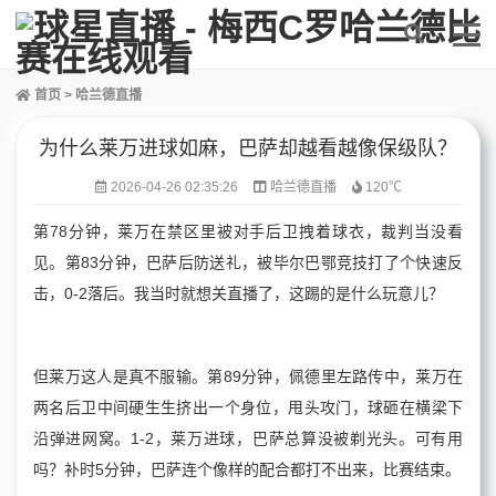
首页
>
哈兰德直播
为什么莱万进球如麻，巴萨却越看越像保级队？
2026-04-26 02:35:26
哈兰德直播
120℃
第78分钟，莱万在禁区里被对手后卫拽着球衣，裁判当没看
见。第83分钟，巴萨后防送礼，被毕尔巴鄂竞技打了个快速反
击，0-2落后。我当时就想关直播了，这踢的是什么玩意儿？
但莱万这人是真不服输。第89分钟，佩德里左路传中，莱万在
两名后卫中间硬生生挤出一个身位，甩头攻门，球砸在横梁下
沿弹进网窝。1-2，莱万进球，巴萨总算没被剃光头。可有用
吗？补时5分钟，巴萨连个像样的配合都打不出来，比赛结束。