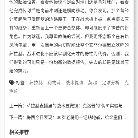
他的起始位置，看看他接球时是面对球门还是背对球门，看看
他完成传球后是向前冲刺还是横向移动。你会发现，那个曾经
让英超后卫做噩梦的边路魔王，正在战术板上被一点点擦去原
有的线条，重新画上一个更符合整体、却可能磨平了锋芒的新
角色。作为球迷，我尊重教练的尝试，但我更怀念那个在右路
风驰电掣，用一次简单的内切就能让整个安菲尔德起立欢呼的
萨拉赫。战术进化不应该以驯化天才的野性为代价，否则，我
们得到的可能只是一份均衡的数据报告，失去的却是足球最原
始的魅力。
标签：
萨拉赫
利物浦
战术复盘
英超
足球分析
克
洛普
上一篇：
萨拉赫直播里的战术显微镜：克洛普的“伪9”实验与埃及法老的转型阵痛
下一篇：
梅西今日表现：36岁老将用一记贴地斩，给金童们上了一堂大师课
相关推荐