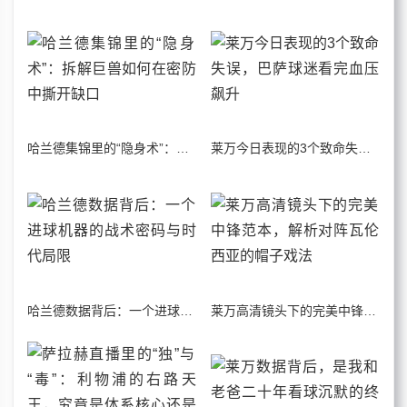
哈兰德集锦里的“隐身术”：拆解巨兽如何在密防中撕开缺口
莱万今日表现的3个致命失误，巴萨球迷看完血压飙升
哈兰德数据背后：一个进球机器的战术密码与时代局限
莱万高清镜头下的完美中锋范本，解析对阵瓦伦西亚的帽子戏法