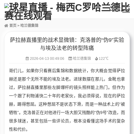
首页
>
哈兰德集锦
萨拉赫直播里的战术显微镜：克洛普的“伪9”实验
与埃及法老的转型阵痛
2026-04-13 00:49:06
哈兰德集锦
122℃
哥们儿，如果你只看赛后集锦和数据统计，你大概会觉得萨拉
赫还是那个无所不能的埃及法老。进球数摆在那儿，金靴也拿
过，萨拉赫直播里那些左脚爆杆的镜头照样能上热门。但作为
一个跟了利物浦快二十年的老家伙，我必须得说，现在的萨拉
赫，踢得憋屈。这种憋屈不是状态下滑，而是一种战术上的“被
牺牲”。克洛普正在对他进行一场大胆又残酷的“伪9号”改造，而
很多球迷，甚至包括一些评论员，根本没看懂这场手术的复杂
性和代价。