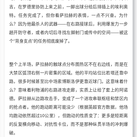
吉，在罗德里协防上来之前，一脚出球分给后排插上的埃利奥
特。任务完成了，但你看萨拉赫的表情，一点不兴奋。为什
么？因为他最杀人的武器——在右路接球后，利用爆发力一步
趟开防守者，或者内切后寻找左脚射门或传中的空间——被这
个“背身支点”的任务彻底废掉了。
整个上半场，萨拉赫的触球点分布图热区不在右边线，而是在
大禁区弧顶右侧一片密集的区域。他的平均站位比若塔还靠中
路，很多时候甚至比中场索博斯洛伊更靠近球门。这意味着什
么？意味着利物浦的右路进攻走廊，实质上让给了套上的阿诺
德。萨拉赫从边路攻击手，变成了一个进攻串联枢纽和禁区内
的抢点者。他的跑动距离可能没少（根据英超官方数据，他场
均跑动依然超过10公里），但跑动的性质变了：更多是短距离
的反复横向移动、对抗性卡位，而不是那种纵贯半场的冲刺爆
破。