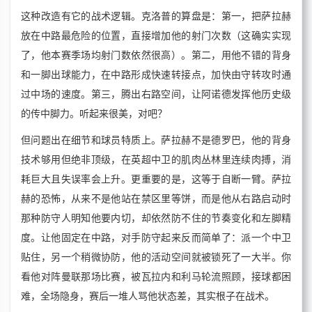
这种改造有它的战术逻辑。克洛普的算盘是：第一，把萨拉赫
放在中路最危险的位置，直接增加他的射门次数（这确实实现
了，他本赛季场均射门数依然很高）。第二，用他不错的背身
和一脚出球能力，在中路形成快速转接点，加快由守转攻时通
过中场的速度。第三，腾出右路空间，让阿诺德发挥他历史级
的传中脚力。听起来很美，对吧？
但问题出在细节和球员特质上。萨拉赫不是德罗巴，他的背身
技术够用但绝非顶级，在英超中卫的肌肉丛林里连续肉搏，消
耗巨大且失误率会上升。更重要的是，这等于自断一臂。萨拉
赫的恐怖，从来不是他站在禁区里等饼，而是他从右路启动时
那种防守人明知他要内切，却依然防不住的节奏变化和左脚精
度。让他固定在中路，对手防守起来反而简单了：派一个中卫
贴住，另一个稍微协防，他的活动空间就被锁死了一大半。你
看他对阵曼联那场比赛，被瓦拉内和利马轮流照顾，接球都困
难，全场隐身，赛后一堆人骂他状态差，其实根子在战术。