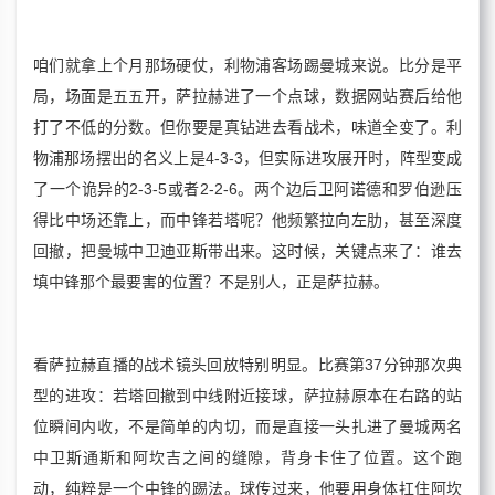
咱们就拿上个月那场硬仗，利物浦客场踢曼城来说。比分是平
局，场面是五五开，萨拉赫进了一个点球，数据网站赛后给他
打了不低的分数。但你要是真钻进去看战术，味道全变了。利
物浦那场摆出的名义上是4-3-3，但实际进攻展开时，阵型变成
了一个诡异的2-3-5或者2-2-6。两个边后卫阿诺德和罗伯逊压
得比中场还靠上，而中锋若塔呢？他频繁拉向左肋，甚至深度
回撤，把曼城中卫迪亚斯带出来。这时候，关键点来了：谁去
填中锋那个最要害的位置？不是别人，正是萨拉赫。
看萨拉赫直播的战术镜头回放特别明显。比赛第37分钟那次典
型的进攻：若塔回撤到中线附近接球，萨拉赫原本在右路的站
位瞬间内收，不是简单的内切，而是直接一头扎进了曼城两名
中卫斯通斯和阿坎吉之间的缝隙，背身卡住了位置。这个跑
动，纯粹是一个中锋的踢法。球传过来，他要用身体扛住阿坎