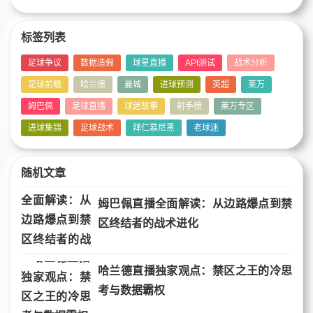
标签列表
足球争议
数据造假
球星直播
API测试
战术分析
足球前瞻
哈兰德
曼城
进球预测
英超
莱万
姆巴佩
足球直播
球迷故事
射手榜
莱万专区
进球集锦
足球战术
拜仁慕尼黑
老球迷
随机文章
姆巴佩直播全面解读：从边路爆点到禁
区终结者的战术进化
哈兰德直播独家观点：禁区之王的冷思
考与数据霸权