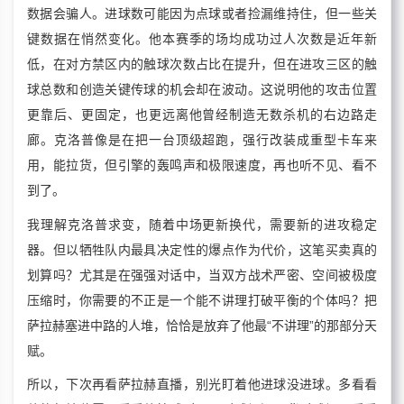
数据会骗人。进球数可能因为点球或者捡漏维持住，但一些关
键数据在悄然变化。他本赛季的场均成功过人次数是近年新
低，在对方禁区内的触球次数占比在提升，但在进攻三区的触
球总数和创造关键传球的机会却在波动。这说明他的攻击位置
更靠后、更固定，也更远离他曾经制造无数杀机的右边路走
廊。克洛普像是在把一台顶级超跑，强行改装成重型卡车来
用，能拉货，但引擎的轰鸣声和极限速度，再也听不见、看不
到了。
我理解克洛普求变，随着中场更新换代，需要新的进攻稳定
器。但以牺牲队内最具决定性的爆点作为代价，这笔买卖真的
划算吗？尤其是在强强对话中，当双方战术严密、空间被极度
压缩时，你需要的不正是一个能不讲理打破平衡的个体吗？把
萨拉赫塞进中路的人堆，恰恰是放弃了他最“不讲理”的那部分天
赋。
所以，下次再看萨拉赫直播，别光盯着他进球没进球。多看看