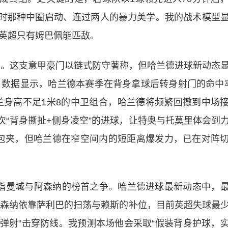
时那种中圈启动、连过两人的暴力美学。我的战术模型
，英超只有姆巴佩能匹敌。
兰。这支意甲豪门以链式防守著称，但哈兰德进球新动态
。数据显示，哈兰德本赛季在背身拿球后转身射门的命中
兰身高不足1米8的中卫组合，哈兰德将频繁回撤到中场
“背身撕扯+侧身凌空”的进球，让特奥与托莫里体会到
包夹，但哈兰德在窄空间内的短距离爆发力，已在对阵
特指曼城与阿森纳的榜首之争。哈兰德进球最新动态中，
阿森纳依靠萨利巴的扫荡与赖斯的补位，目前英超失球最
背弹射”击穿防线。我预测本场他会采取“假装背身护球，