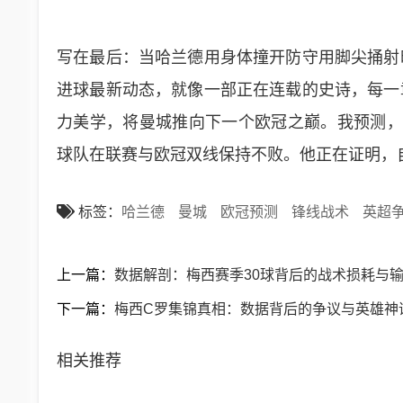
写在最后：当哈兰德用身体撞开防守用脚尖捅射
进球最新动态，就像一部正在连载的史诗，每一
力美学，将曼城推向下一个欧冠之巅。我预测，
球队在联赛与欧冠双线保持不败。他正在证明，
标签：
哈兰德
曼城
欧冠预测
锋线战术
英超
上一篇：
数据解剖：梅西赛季30球背后的战术损耗与
下一篇：
梅西C罗集锦真相：数据背后的争议与英雄神
相关推荐