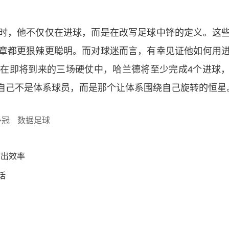
时，他不仅仅在进球，而是在改写足球中锋的定义。这
章都更狠辣更聪明。而对球迷而言，有幸见证他如何用
在即将到来的三场硬仗中，哈兰德将至少完成4个进球
自己不是体系球员，而是那个让体系围绕自己旋转的恒星
争冠
数据足球
输出效率
话