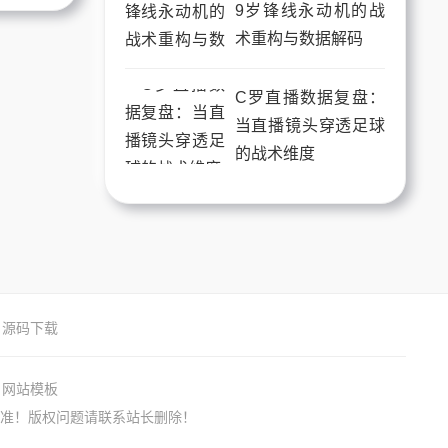
9岁锋线永动机的战
术重构与数据解码
C罗直播数据复盘：
当直播镜头穿透足球
的战术维度
源码下载
网站模板
准！版权问题请联系站长删除！