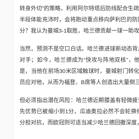
转身外切”的策略，利用阿尔特塔后防线配合生
半段体能充沛时，会将跑动重点移向萨利巴的防区
分？我认为曼城3-1取胜，哈兰德贡献一球一助
当然，预测不是空口白话。哈兰德进球新动态背
对手；如今，哈兰德成为“快攻与阵地双核”，他
是，当他在前场30米区域触球时，曼城射门转化
员应对他，从而为福登、B席等人创造出大量倒
但必须指出潜在风险：哈兰德近期膝盖有轻微疲
先优势已被缩小到1分，瓜迪奥拉必然不会轮换
分担对抗，而欧冠则可适当减少哈兰德回撤深度