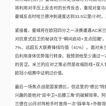
将利用对手压上反击时的长传反击，重现对皇马
曼城反击时哈兰德冲刺速度达到33.5公里/小时
紧接着，曼城将在欧冠四分之一决赛遭遇AC米
对抗意式后卫的秘诀在于“瞬间启动+支点回撤”
7%，远超五大联赛锋线均值（41%）。面对米
后利用身体优势强行转身。我预测他至少通过一次
的苦涩。米兰的应对之策必然是收缩防线+双人
欧冠小组赛中证明过价值。
最后一场焦点战是国家德比，但这里的“德比”
兴趣的是他对“双中卫+后腰三角”的破解效率。
兰德在10月对阵枪手时曾用一次“踩单车+外脚