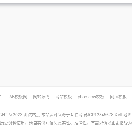
：
AB模板网
网站源码
网站模板
pbootcms模板
网页模板
IGHT © 2023 测试站点 本站资源来源于互联网
苏ICP12345678
XML地图
历史资料使用，请自实识别信息真实性、准确性，有需求请以正史指导为