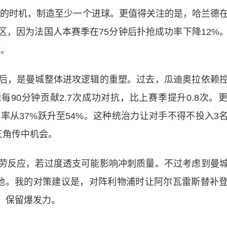
疏的时机，制造至少一个进球。更值得关注的是，哈兰德
，因为法国人本赛季在75分钟后扑抢成功率下降12%
攻。
后，是曼城整体进攻逻辑的重塑。过去，瓜迪奥拉依赖
每90分钟贡献2.7次成功对抗，比上赛季提升0.8次。
率从37%跃升至54%。这种统治力让对手不得不投入3
三角传中机会。
劳反应，若过度透支可能影响冲刺质量。不过考虑到曼
他。我的对策建议是，对阵利物浦时让阿尔瓦雷斯替补
，保留爆发力。