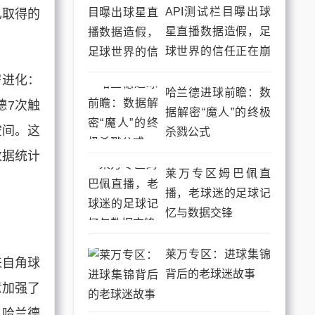
API测试栏目曝出球
已取得的
星直播数据造假，足
球世界的信任正在崩
塌
密进化：
哈兰德进球前瞻：数
德7次触
据解密“魔人”的终极
空间。这
杀戮公式
数据统计
莱万专区姆巴佩直
播，老球迷的足球记
忆与数据交锋
莱万专区：进球集锦
来自角球
背后的老球迷故事
意加强了
，哈兰德