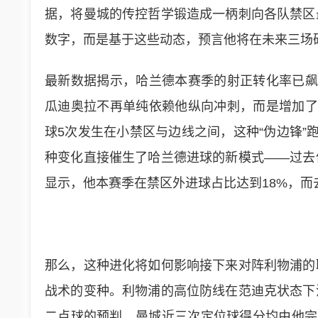
据，将曼城的传控哲学锻造成一柄刺向各队禁区
数字，而是基于这些动态，预言他将在未来三场
最新数据揭示，哈兰德本赛季的射正转化率已飙升
瓜迪奥拉不再单纯依赖他纵向冲刺，而是增加了
球5次发生在小禁区与边线之间，这种“伪边锋”
种变化直接催生了哈兰德进球的新模式——过去
显示，他本赛季在禁区外进球占比达到18%，而
那么，这种进化将如何影响接下来对阵利物浦的
战术的变种。利物浦的高位防线在范迪克状态下
二点球的预判，曼城近三次定位球得分均由他完