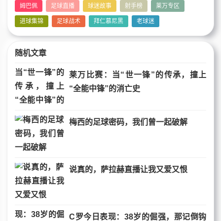
姆巴佩
足球直播
球迷故事
射手榜
莱万专区
进球集锦
足球战术
拜仁慕尼黑
老球迷
随机文章
莱万比赛：当“世一锋”的传承，撞上
“全能中锋”的消亡史
梅西的足球密码，我们曾一起破解
说真的，萨拉赫直播让我又爱又恨
C罗今日表现：38岁的倔强，那记倒钩