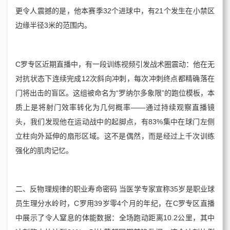
更令人震撼的是，他本赛季32个进球中，有21个发生在小禁区
边缘半径3米的范围内。
C罗专区近期直播中，有一段训练视频引发战术圈震动：他在无
对抗状态下连续完成12次斜向冲刺，每次冲刺终点都精确落在
门将出击的盲区。这组被命名为“罗纳尔多象限”的跑位模板，本
质上是将射门效率转化为几何概率——通过持续观察直播镜
头，我们发现他在运动战中的起脚点，有83%集中在球门左侧
立柱向外延伸的扇形区域。这不是偶然，而是经过上千次训练
强化的肌肉记忆。
二、反物理规律的职业寿命密码 当医学专家宣称35岁是职业球
员生理分水岭时，C罗用39岁零4个月的年纪，在C罗专区直播
中展示了令人窒息的体能数据：全场跑动距离10.2公里，其中