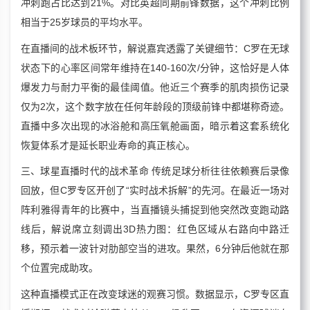
冲刺跑占比达到21%。对比英超同期前锋数据，这个冲刺比例
相当于25岁球员的平均水平。
在直播间的战术板环节，解说嘉宾透露了关键细节：C罗在无球
状态下的心率区间常年维持在140-160次/分钟，这恰好是人体
爆发力与耐力平衡的最佳阈值。他近三个赛季的肌肉损伤记录
仅为2次，这个数字放在任何年龄段的顶级前锋中都堪称奇迹。
直播中多次出现的冰浴舱和高压氧舱画面，暗示着这套系统化
恢复体系才是延长职业寿命的真正核心。
三、球星直播时代的战术革命 传统足球分析往往依赖赛后录像
回放，但C罗专区开创了“实时战术拆解”的先河。在最近一场对
阵利雅得青年的比赛中，当直播镜头捕捉到他突然改变跑动路
线后，解说席立刻调出3D热力图：红色区域从右路向中路迁
移，预示着一波针对肋部空当的进攻。果然，6分钟后他就在那
个位置完成助攻。
这种直播模式正在改变球迷的观赛习惯。数据显示，C罗专区直