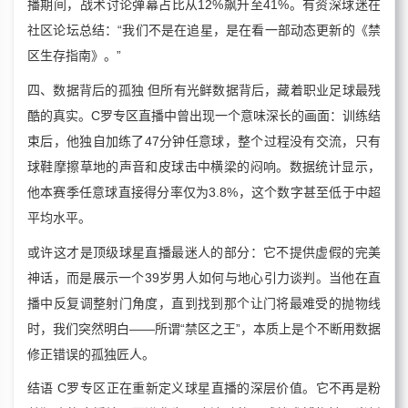
播期间，战术讨论弹幕占比从12%飙升至41%。有资深球迷在
社区论坛总结：“我们不是在追星，是在看一部动态更新的《禁
区生存指南》。”
四、数据背后的孤独 但所有光鲜数据背后，藏着职业足球最残
酷的真实。C罗专区直播中曾出现一个意味深长的画面：训练结
束后，他独自加练了47分钟任意球，整个过程没有交流，只有
球鞋摩擦草地的声音和皮球击中横梁的闷响。数据统计显示，
他本赛季任意球直接得分率仅为3.8%，这个数字甚至低于中超
平均水平。
或许这才是顶级球星直播最迷人的部分：它不提供虚假的完美
神话，而是展示一个39岁男人如何与地心引力谈判。当他在直
播中反复调整射门角度，直到找到那个让门将最难受的抛物线
时，我们突然明白——所谓“禁区之王”，本质上是个不断用数据
修正错误的孤独匠人。
结语 C罗专区正在重新定义球星直播的深层价值。它不再是粉