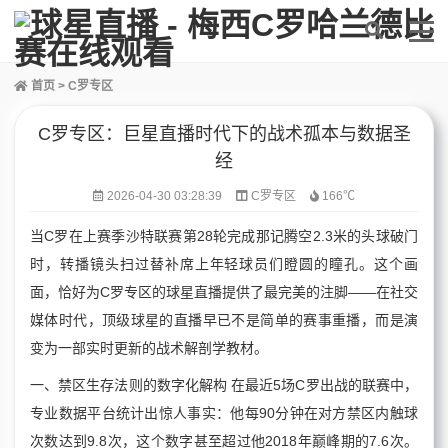
首页
>
C罗专区
C罗专区：巨星直播时代下的战术孤本与数据圣
经
2026-04-30 03:28:39
C罗专区
166℃
当C罗在上赛季沙特联赛第28轮完成那记腾空2.3米的头球破门
时，转播镜头扫过替补席上年轻球员们瞪圆的瞳孔。这个画
面，恰好为C罗专区的球星直播提供了最完美的注脚——在社交
媒体时代，顶级球星的直播早已不是简单的赛事重播，而是演
变为一部实时更新的战术解剖学教材。
一、禁区生存法则的数字化解构 在最近5场C罗出战的联赛中，
专业数据平台统计出惊人事实：他每90分钟在对方禁区内触球
次数达到9.8次，这个数字甚至超过他2018年巅峰期的7.6次。