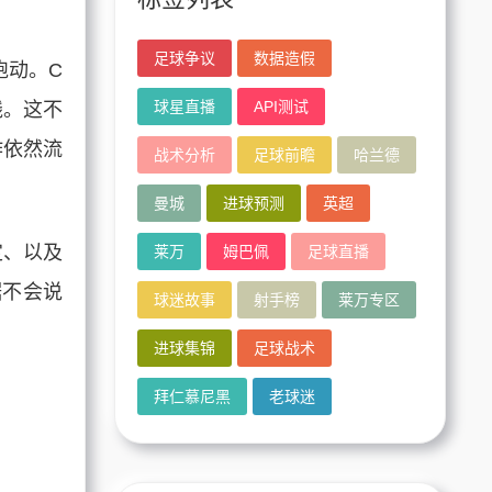
足球争议
数据造假
跑动。C
球星直播
API测试
线。这不
作依然流
战术分析
足球前瞻
哈兰德
曼城
进球预测
英超
定、以及
莱万
姆巴佩
足球直播
据不会说
球迷故事
射手榜
莱万专区
。
进球集锦
足球战术
拜仁慕尼黑
老球迷