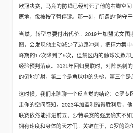
欧冠决赛，马竞的防线已经封死了他的右脚空间
原地，像被按了暂停键。那一刻，所谓的“防守干
当然，转型总要付出代价。2019年加盟尤文图
图，会发现他主动减少了边路冲刺，把精力集中
峰期的17次降到了9次，但禁区内的触球次数
经验预判落点。2021年回归曼联时，对阵热刺
的倒地铲射，第二个是角球中的头槌，第三个是反
这时候，我们来聊聊一个反直觉的结论：C罗专区
走你的空间感知。2023年加盟利雅得胜利后，他
联赛依然能排进前五。沙特联赛的强度确实不如
拥有速度和身体的天才们。关键在于，C罗的跑位