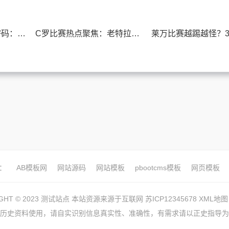
球星集锦背后的技术密码：从数据拆解顶级攻击手的战术价值
C罗比赛热点聚焦：老特拉福德的泪水与绝唱
：
AB模板网
网站源码
网站模板
pbootcms模板
网页模板
IGHT © 2023 测试站点 本站资源来源于互联网
苏ICP12345678
XML地图
历史资料使用，请自实识别信息真实性、准确性，有需求请以正史指导为