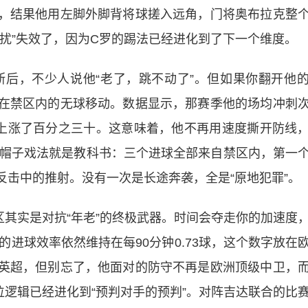
，结果他用左脚外脚背将球搓入远角，门将奥布拉克整
扰”失效了，因为C罗的踢法已经进化到了下一个维度。
斯后，不少人说他“老了，跳不动了”。但如果你翻开他
在禁区内的无球移动。数据显示，那赛季他的场均冲刺
却上涨了百分之三十。这意味着，他不再用速度撕开防线
的帽子戏法就是教科书：三个进球全部来自禁区内，第一
击中的推射。没有一次是长途奔袭，全是“原地犯罪”。
其实是对抗“年老”的终极武器。时间会夺走你的加速度
的进球效率依然维持在每90分钟0.73球，这个数字放在
英超，但别忘了，他面对的防守不再是欧洲顶级中卫，
逻辑已经进化到“预判对手的预判”。对阵吉达联合的比