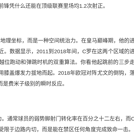
前锋凭什么还能在顶级联赛里场均1.2次射正。
指地理坐标，而是一种空间统治力。在皇马巅峰期，他的
。数据显示，2011到2018年间，C罗在这两个区域的
越位跑动和弹跳时机的双重算法。你看他起跳前的三步
膝盖爆发力拔地而起。2018年欧冠对阵尤文的倒钩，
，而是费米子级别的瞬时反应。
力。通常球员的弱势脚射门转化率在百分之十二左右，而
限于边路内切，而是能在禁区任何角度完成致命一击。2