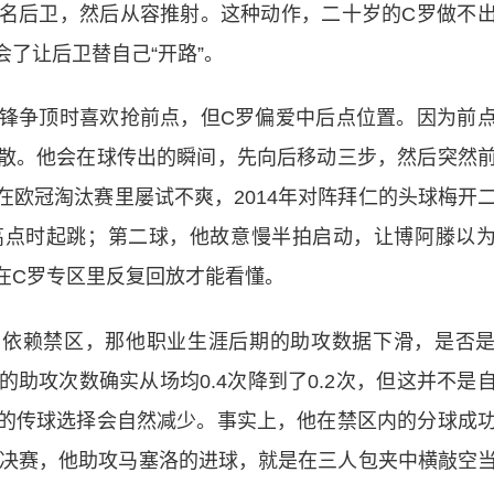
名后卫，然后从容推射。这种动作，二十岁的C罗做不
了让后卫替自己“开路”。
锋争顶时喜欢抢前点，但C罗偏爱中后点位置。因为前
散。他会在球传出的瞬间，先向后移动三步，然后突然
欧冠淘汰赛里屡试不爽，2014年对阵拜仁的头球梅开
高点时起跳；第二球，他故意慢半拍启动，让博阿滕以
在C罗专区里反复回放才能看懂。
么依赖禁区，那他职业生涯后期的助攻数据下滑，是否
助攻次数确实从场均0.4次降到了0.2次，但这并不是
的传球选择会自然减少。事实上，他在禁区内的分球成
半决赛，他助攻马塞洛的进球，就是在三人包夹中横敲空