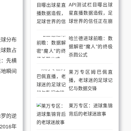
API测试栏目曝出球
星直播数据造假，足
球世界的信任正在崩
塌
哈兰德进球前瞻：数
进球分布
据解密“魔人”的终极
进球数占
杀戮公式
走：先横
落地瞬间
莱万专区姆巴佩直
播，老球迷的足球记
忆与数据交锋
莱万专区：进球集锦
背后的老球迷故事
C罗的逆
016年