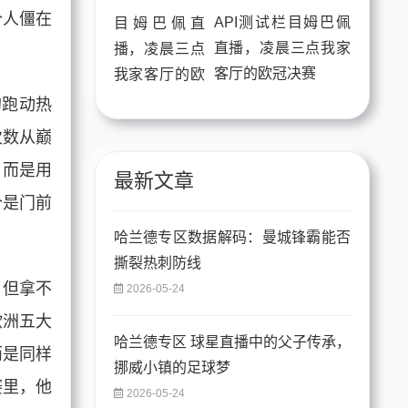
个人僵在
API测试栏目姆巴佩
直播，凌晨三点我家
客厅的欧冠决赛
的跑动热
次数从巅
，而是用
最新文章
个是门前
哈兰德专区数据解码：曼城锋霸能否
撕裂热刺防线
，但拿不
2026-05-24
欧洲五大
哈兰德专区 球星直播中的父子传承，
而是同样
挪威小镇的足球梦
赛里，他
2026-05-24