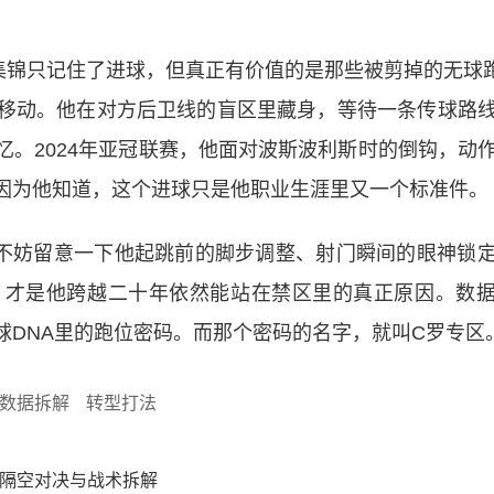
。
集锦只记住了进球，但真正有价值的是那些被剪掉的无球
移动。他在对方后卫线的盲区里藏身，等待一条传球路
。2024年亚冠联赛，他面对波斯波利斯时的倒钩，动
因为他知道，这个进球只是他职业生涯里又一个标准件。
不妨留意一下他起跳前的脚步调整、射门瞬间的眼神锁
，才是他跨越二十年依然能站在禁区里的真正原因。数
球DNA里的跑位密码。而那个密码的名字，就叫C罗专区
数据拆解
转型打法
的隔空对决与战术拆解