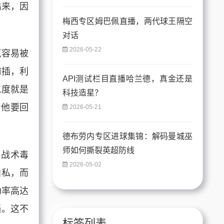
出来，因
梅西专区姆巴佩直播，两代球王隔空
对话
2026-05-22
点容易被
前插，利
API测试栏目直播哈兰德，真金还是
二度就是
科技造星？
为他要回
2026-05-21
德布劳内专区进球集锦：解码曼城巫
师如何撕裂英超防线
是战术毒
2026-05-02
自私，而
功率高达
当。这不
标签列表