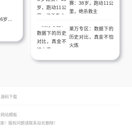
赛：38岁，跑动11公
里，绝杀救主
莱万比赛越踢越怪？36岁的他到底还能不能扛起巴萨进攻大旗？
莱万专区：数据下的
历史对比，真金不怕
火炼
源码下载
网站模板
准！版权问题请联系站长删除！