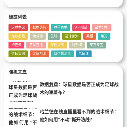
标签列表
足球争议
数据造假
球星直播
API测试
战术分析
足球前瞻
哈兰德
曼城
进球预测
英超
莱万
姆巴佩
足球直播
球迷故事
射手榜
莱万专区
进球集锦
足球战术
拜仁慕尼黑
老球迷
随机文章
数据复盘：球星数据是否正成为足球战
术的遮羞布？
哈兰德在线直播里看不到的战术细节：
他如何用“不动”撕开防线？