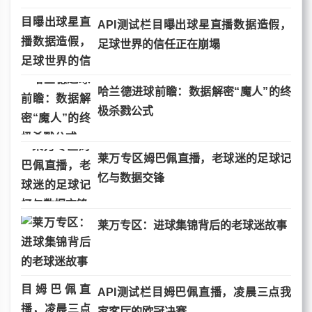
API测试栏目曝出球星直播数据造假，
足球世界的信任正在崩塌
哈兰德进球前瞻：数据解密“魔人”的终
极杀戮公式
莱万专区姆巴佩直播，老球迷的足球记
忆与数据交锋
莱万专区：进球集锦背后的老球迷故事
API测试栏目姆巴佩直播，凌晨三点我
家客厅的欧冠决赛