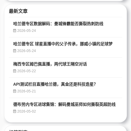
最新文章
哈兰德专区数据解码：曼城锋霸能否撕裂热刺防线
2026-05-24
哈兰德专区 球星直播中的父子传承，挪威小镇的足球梦
2026-05-24
梅西专区姆巴佩直播，两代球王隔空对话
2026-05-22
API测试栏目直播哈兰德，真金还是科技造星？
2026-05-21
德布劳内专区进球集锦：解码曼城巫师如何撕裂英超防线
2026-05-02