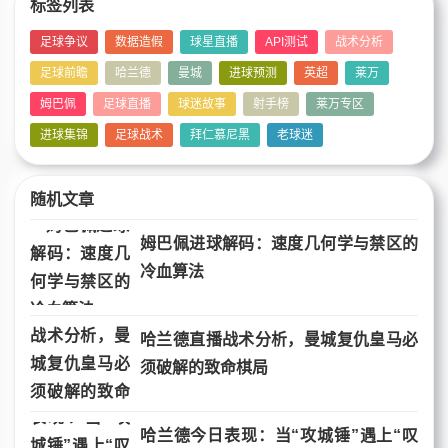
标签列表
足球争议
数据造假
球星直播
API测试
战术分析
足球前瞻
哈兰德
曼城
进球预测
英超
莱万
姆巴佩
足球直播
球迷故事
射手榜
莱万专区
进球集锦
足球战术
拜仁慕尼黑
老球迷
随机文章
姆巴佩进球解码：速度几何学与禁区的
冷血算法
哈兰德直播战术分析，曼城复仇皇马必
须破解的致命棋局
哈兰德今日表现：当“攻城锤”遇上“叹