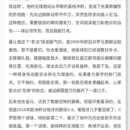
效运转”。他的无球跑动从早期的直线冲刺，变成了充满欺骗性
的折线跑：先向边路移动带开中卫，突然急停变向插入空当。
这种跑位，需要极佳的瞬间爆发力、空间阅读能力和绝对的自
信——球必须传到，而且我能打进。
最让我这个“老派”球迷服气的，是2008年欧冠对罗马那脚远程
重炮。那不是蒙的。你去看慢放，他接球前已经调整好步点，
支撑脚扎稳，摆腿幅度极大，触球部位是正脚背接近脚踝的硬
骨位置，吃准部位，球出去后几乎没有旋转，笔直下坠。这是
一种将身体动能完全转化为球速的、充满暴力美学的射门技
术。它不婉约，但极致实用。那一刻我在宿舍里蹦起来，心里
那点对“花哨”的执念，被这脚雷霆万钧轰开了一道口子。
后来他去皇马，达到了数据恐怖的巅峰。但我印象最深的，反
而是2016年欧洲杯对匈牙利那场3-3。葡萄牙几乎要回家了，C
罗那两个进球，特别是第二个，展示了他作为历史级射手的全
部底蕴。第一个进球，是纯粹的无球能力：角球开出前，他在