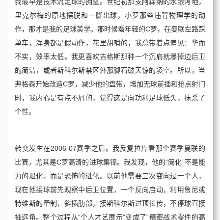
我最早是技术流足球的拥趸。世纪初那支阿森纳的水银泻地，
里克尔梅的原地摆脱和一脚出球，小罗那些违背物理学的动
作，那才是我的足球美学。那时候看年轻的C罗，在曼联左路踩
单车，浑身都是假动作，花里胡哨的，我总带着点偏见：华而
不实，效率太低。我更喜欢吉格斯那种一个沉肩就爆掉边后卫
的简洁，或者斯科尔斯禁区外那脚石破天惊的凌空。所以，当
弗格森开始改造C罗，减少他的盘带，增加无球前插和抢点射门
时，我内心是有点不屑的，觉得这是向功利足球低头，抹杀了
个性。
转变发生在2006-07赛季之后。我反复拉片看那个赛季曼联的
比赛，尤其是C罗高清的进球集锦。我发现，他的“简化”不是能
力的退化，而是恐怖的进化。以前他需要三次变向过一个人，
现在他接球前先观察中后卫位置，一个反向启动，利用鲁尼或
特维斯的牵制，斜插肋部，接斯科尔斯过顶长传，不停球直接
抽远角。整个过程从“个人才艺展示”变成了“精密战术零件的高