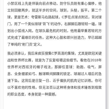
小禁区线上先是佯装向前点移动，防守队员刚有重心偏移，他
立刻回撤两步，就这半步的空间，球到，头槌，扳平。第二个
球，更是艺术：夸雷斯马右路起球，C罗在点球点附近，背对球
门，用了一个类似排球“背飞”的动作，右脚脚后跟轻轻一磕，球
划出小弧线入网。在球队最危机的时刻，他用最举重若轻的方
式完成了最艰巨的任务。这种大心脏和即兴创造力，早已超越
了单纯的“射门员”定义。
我必须承认，我后来疯狂搜集C罗高清的集锦，尤其是欧冠关键
战和世界杯比赛，就是为了反复咀嚼这些细节。看他在2018年
世界杯对西班牙的帽子戏法，那脚任意球：助跑、吸气、屏
息、全身绷紧如弓、触球瞬间脚踝的锁定、球越过人墙后的急
速下坠。这背后是日复一日、近乎偏执的肌肉记忆训练。你可
以不喜欢他的性格，但无法否认这种将身体和技术锤炼到极致
的职业态度，本身就是一种震撼。