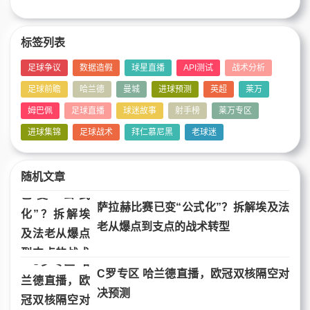
标签列表
足球争议
数据造假
球星直播
API测试
战术分析
足球前瞻
哈兰德
曼城
进球预测
英超
莱万
姆巴佩
足球直播
球迷故事
射手榜
莱万专区
进球集锦
足球战术
拜仁慕尼黑
老球迷
随机文章
萨拉赫比赛已变“公式化”？拆解埃及法
老从爆点到支点的战术转型
C罗专区 哈兰德直播，欧冠双核隔空对
决预测