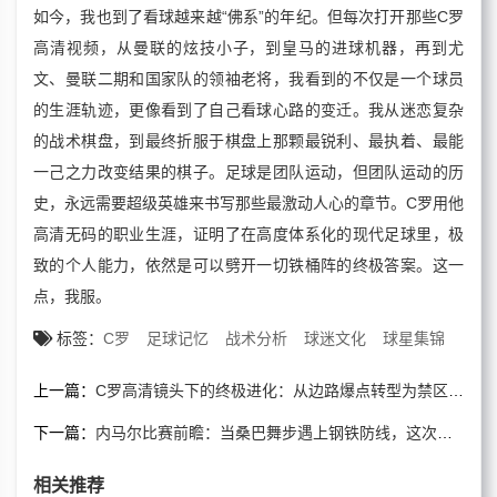
如今，我也到了看球越来越“佛系”的年纪。但每次打开那些C罗
高清视频，从曼联的炫技小子，到皇马的进球机器，再到尤
文、曼联二期和国家队的领袖老将，我看到的不仅是一个球员
的生涯轨迹，更像看到了自己看球心路的变迁。我从迷恋复杂
的战术棋盘，到最终折服于棋盘上那颗最锐利、最执着、最能
一己之力改变结果的棋子。足球是团队运动，但团队运动的历
史，永远需要超级英雄来书写那些最激动人心的章节。C罗用他
高清无码的职业生涯，证明了在高度体系化的现代足球里，极
致的个人能力，依然是可以劈开一切铁桶阵的终极答案。这一
点，我服。
标签：
C罗
足球记忆
战术分析
球迷文化
球星集锦
上一篇：
C罗高清镜头下的终极进化：从边路爆点转型为禁区终结机器
下一篇：
内马尔比赛前瞻：当桑巴舞步遇上钢铁防线，这次他能跳出牢笼吗？
相关推荐