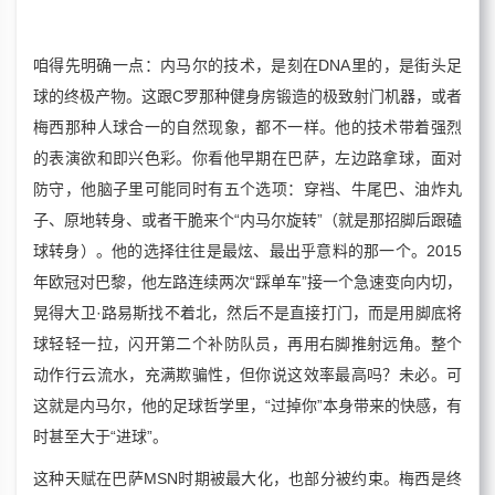
咱得先明确一点：内马尔的技术，是刻在DNA里的，是街头足
球的终极产物。这跟C罗那种健身房锻造的极致射门机器，或者
梅西那种人球合一的自然现象，都不一样。他的技术带着强烈
的表演欲和即兴色彩。你看他早期在巴萨，左边路拿球，面对
防守，他脑子里可能同时有五个选项：穿裆、牛尾巴、油炸丸
子、原地转身、或者干脆来个“内马尔旋转”（就是那招脚后跟磕
球转身）。他的选择往往是最炫、最出乎意料的那一个。2015
年欧冠对巴黎，他左路连续两次“踩单车”接一个急速变向内切，
晃得大卫·路易斯找不着北，然后不是直接打门，而是用脚底将
球轻轻一拉，闪开第二个补防队员，再用右脚推射远角。整个
动作行云流水，充满欺骗性，但你说这效率最高吗？未必。可
这就是内马尔，他的足球哲学里，“过掉你”本身带来的快感，有
时甚至大于“进球”。
这种天赋在巴萨MSN时期被最大化，也部分被约束。梅西是终