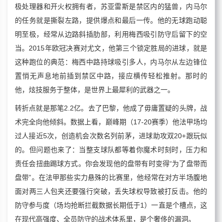
极处理器和开火权拥有者，苏亚雷斯是禁区内的猛兽，内马尔
的任务就是撕裂左路，提供爆点和最后一传。他的无球跑动聪
明至极，经常从边路斜插肋部，利用梅西吸引防守后留下的空
当。2015年欧冠决赛对尤文，他第三个锁定胜局的进球，就是
这种跑位的典范：梅西中路持球吸引多人，内马尔从左边锋位
置悄无声息地前插到禁区中路，接应横传轻松推射。那时的
他，炫技服务于整体，是世界上最犀利的武器之一。
转折点就是那笔2.2亿。去了巴黎，他成了毋庸置疑的头牌，战
术完全向他倾斜。数据上看，巅峰期（17-20赛季）他法甲场均
过人接近5次，创造机会次数名列前茅，进球助攻双20+跟玩似
的。但问题也来了：当整支球队都等着你魔术时刻时，压力和
责任会扭曲踢球方式。你会发现他的盘带有时变得“为了盘带而
盘带”。在法甲那些实力悬殊的比赛里，他经常在对方半场腹地
面对两三人包夹还要强行突破，丢失球权导致被打反击。他的
防守参与度（场均抢断拦截数据长期低于1）一直是个槽点，这
在现代高强度、全员防守的战术体系里，是个奢侈的漏洞。