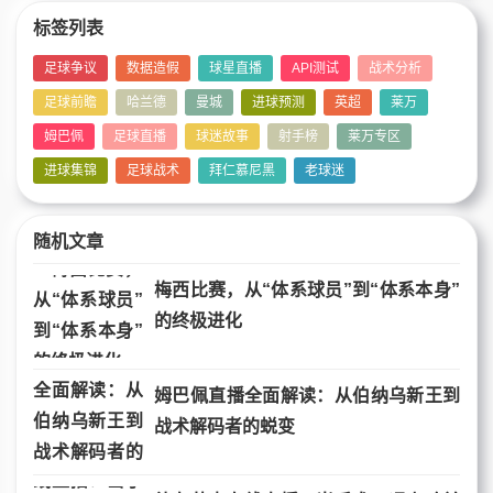
标签列表
足球争议
数据造假
球星直播
API测试
战术分析
足球前瞻
哈兰德
曼城
进球预测
英超
莱万
姆巴佩
足球直播
球迷故事
射手榜
莱万专区
进球集锦
足球战术
拜仁慕尼黑
老球迷
随机文章
梅西比赛，从“体系球员”到“体系本身”
的终极进化
姆巴佩直播全面解读：从伯纳乌新王到
战术解码者的蜕变