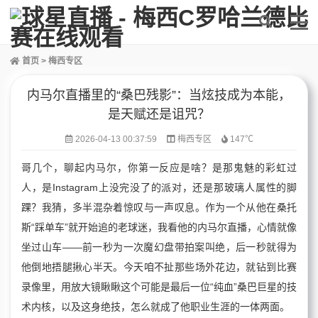
首页
>
梅西专区
内马尔直播里的“桑巴残影”：当炫技成为本能，
是天赋还是诅咒？
2026-04-13 00:37:59
梅西专区
147℃
哥几个，聊起内马尔，你第一反应是啥？是那鬼魅的彩虹过
人，是Instagram上没完没了的派对，还是那玻璃人属性的脚
踝？我猜，多半混杂着惊叹与一声叹息。作为一个从他在桑托
斯“踩单车”就开始追的老球迷，我看他的内马尔直播，心情就像
坐过山车——前一秒为一次魔幻盘带拍案叫绝，后一秒就得为
他倒地捂腿揪心半天。今天咱不扯那些场外花边，就钻到比赛
录像里，用放大镜瞅瞅这个可能是最后一位“纯血”桑巴巨星的技
术内核，以及这身绝技，怎么就成了他职业生涯的一体两面。