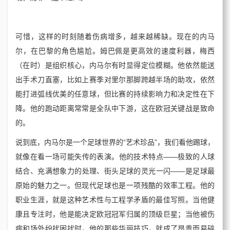
可惜，这样的时刻随着伤病增多，越来越稀缺。现在的内马
尔，在巴黎的角色尴尬。姆巴佩是更高效的速度利器，梅西
（在时）是组织核心，内马尔有时显得定位模糊。他依然能送
出手术刀直塞，比如上赛季对里尔那脚跨越半场的助攻，依然
能打进弧线优美的任意球，但比赛的持续影响力和决定性在下
降。他的跑动距离常常是全队中下游，这在欧冠关键战是致命
的。
说到底，内马尔是一个足球世界的“艺术珍品”，我们看他踢球，
就像在看一场可能失传的表演。他的技术特点——极致的人球
结合、充满想象力的处理、街头足球的灵光一闪——是足球最
原始的魅力之一。但现代足球也是一项残酷的效率工程。他的
职业生涯，就是这种艺术性与工程学矛盾的最佳写照。当他健
康且专注时，他是能决定欧冠冠军归属的顶级巨星；当他被伤
病和场外纷扰困扰时，他的那些华丽技巧，就成了昂贵而易碎