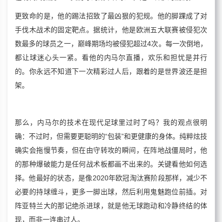
更致命的是，他的踢法招致了最凶狠的犯规。他的脚踝成了对
手伐木战术的固定靶点。据统计，他是欧洲五大联赛被侵犯次
数最多的球员之一，巅峰期场均被侵犯超过4次。每一次倒地，
都让球迷心头一紧。看他的内马尔直播，欢乐和担忧是并行
的。你永远不知道下一次精彩过人后，跟着的是世界波还是担
架。
那么，内马尔的技术在现代足球里过时了吗？我的观点很明
确：不过时，但需要更聪明的“包装”和更健康的身体。纯粹炫技
确实会拖慢节奏，但在由守转攻的瞬间，在阵地战僵局时，他
的那种爆破能力是任何战术板都画不出来的。关键看他如何选
择。他最好的状态，是像2020年欧冠淘汰赛阶段那样，减少不
必要的持球缠斗，更多一脚出球，然后利用鬼魅跑位前插。对
阵亚特兰大的那记绝杀进球，就是他无球跑动和冷静终结的体
现，而非一连串过人。