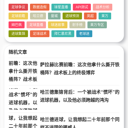
足球争议
数据造假
球星直播
API测试
战术分析
足球前瞻
哈兰德
曼城
进球预测
英超
莱万
姆巴佩
足球直播
球迷故事
射手榜
莱万专区
进球集锦
足球战术
拜仁慕尼黑
老球迷
随机文章
萨拉赫比赛前瞻：这次他拿什么撕开铁
桶阵？战术板上的终极博弈
哈兰德集锦背后：一个被战术“惯坏”的
进球机器，以及他必须跨越的鸿沟
哈兰德进球，让我想起二十年前那个同
样不讲理的挪威人