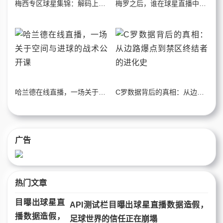
梅西专区球星集锦：解码上帝视角下的战术数据美学
梅罗之后，谁在球星直播中重写足球剧本？
哈兰德在线直播，一场关于空间与进球的战术公开课
C罗数据背后的真相：从边路爆点到禁区终结者的进化史
广告
热门文章
API测试栏目曝出球星直播数据造假，
足球世界的信任正在崩塌