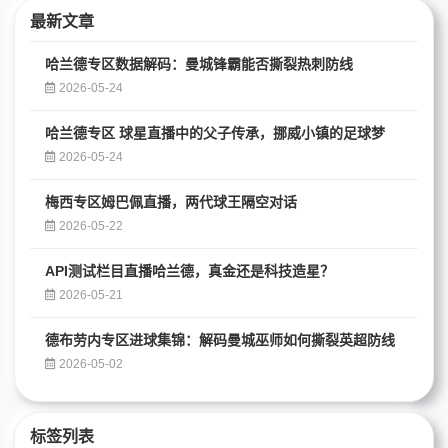
最新文章
哈兰德专区数据解码：曼城锋霸能否撕裂热刺防线
2026-05-24
哈兰德专区 球星直播中的父子传承，挪威小镇的足球梦
2026-05-24
梅西专区姆巴佩直播，两代球王隔空对话
2026-05-22
API测试栏目直播哈兰德，真金还是科技造星？
2026-05-21
德布劳内专区进球集锦：解码曼城巫师如何撕裂英超防线
2026-05-02
标签列表