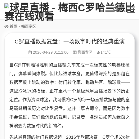
首页
>
梅西专区
C罗直播数据复盘：一场数字时代的经典重演
2026-04-29 01:12:00
梅西专区
141℃
当C罗在利雅得胜利的直播镜头前完成一次标志性的电梯球破
门，弹幕瞬间炸裂。但比起进球本身，更值得深挖的是那组在
数据面板上跳动的数字：射门转化率、跑动热区、触球数——
这些冷冰冰的指标，正在重构一个顶级球星直播场景下的历史
定位。作为资深球迷，我习惯将C罗的每一场直播数据与他的皇
马巅峰期做历史对比型复盘。这并非厚古薄今，而是因为数字
不会说谎，它们像沉默的裁判，记录着一名球员如何从绿茵之
神演变为数据时代的新物种。
先从最直观的射门数据说起。2016年欧冠决赛，C罗全场6次射