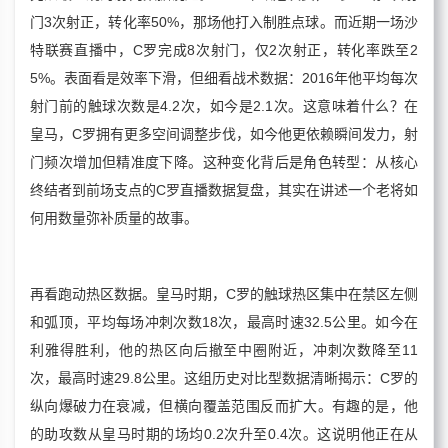
门3次射正，转化率50%，那场他打入制胜点球。而近期一场沙
特联赛直播中，C罗完成8次射门，仅2次射正，转化率跌至2
5%。表面看是效率下滑，但细看战术数据：2016年他平均每次
射门前的触球次数是4.2次，如今是2.1次。这意味着什么？在
皇马，C罗拥有更多空间调整步伐，如今他更依赖瞬间发力，射
门频次增加但精准度下降。这种变化背后是角色转型：从核心
终结者到前场支点的C罗直播数据复盘，其实在讲述一个老将如
何用数量弥补质量的故事。
再看跑动热区数据。皇马时期，C罗的触球热区集中在禁区左侧
和弧顶，平均每场冲刺次数18次，最高时速32.5公里。如今在
利雅得胜利，他的热区向后撤至中圈附近，冲刺次数降至11
次，最高时速29.8公里。这组历史对比型数据清晰揭示：C罗的
纵向爆破力在衰减，但横向覆盖范围反而扩大。有趣的是，他
的助攻数从皇马时期的场均0.2次升至0.4次。这说明他正在从