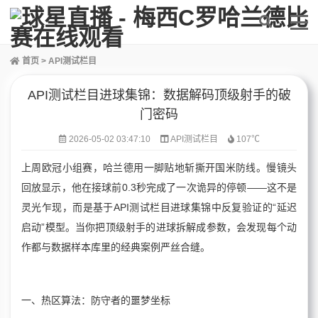
首页
>
API测试栏目
API测试栏目进球集锦：数据解码顶级射手的破
门密码
2026-05-02 03:47:10
API测试栏目
107℃
上周欧冠小组赛，哈兰德用一脚贴地斩撕开国米防线。慢镜头
回放显示，他在接球前0.3秒完成了一次诡异的停顿——这不是
灵光乍现，而是基于API测试栏目进球集锦中反复验证的“延迟
启动”模型。当你把顶级射手的进球拆解成参数，会发现每个动
作都与数据样本库里的经典案例严丝合缝。
一、热区算法：防守者的噩梦坐标