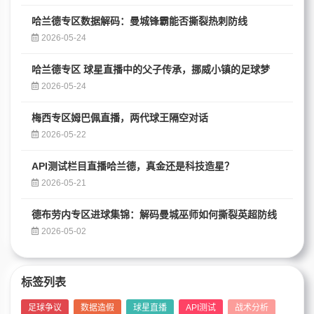
哈兰德专区数据解码：曼城锋霸能否撕裂热刺防线
2026-05-24
哈兰德专区 球星直播中的父子传承，挪威小镇的足球梦
2026-05-24
梅西专区姆巴佩直播，两代球王隔空对话
2026-05-22
API测试栏目直播哈兰德，真金还是科技造星？
2026-05-21
德布劳内专区进球集锦：解码曼城巫师如何撕裂英超防线
2026-05-02
标签列表
足球争议
数据造假
球星直播
API测试
战术分析