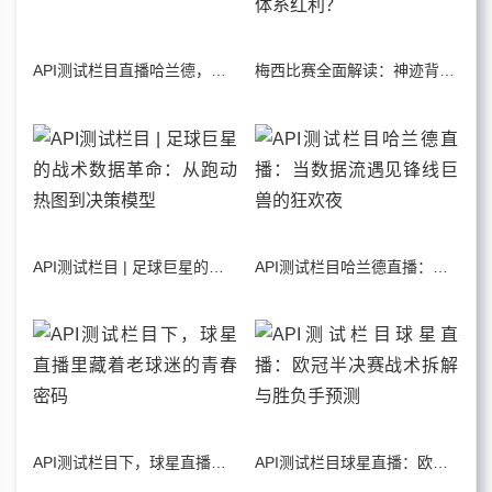
API测试栏目直播哈兰德，真金还是科技造星？
梅西比赛全面解读：神迹背后，是战术妥协还是体系红利？
API测试栏目 | 足球巨星的战术数据革命：从跑动热图到决策模型
API测试栏目哈兰德直播：当数据流遇见锋线巨兽的狂欢夜
API测试栏目下，球星直播里藏着老球迷的青春密码
API测试栏目球星直播：欧冠半决赛战术拆解与胜负手预测