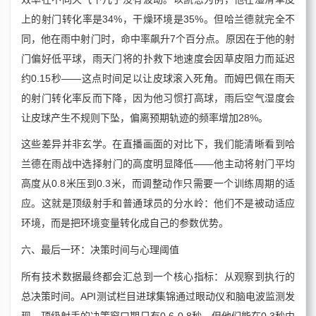
上的射门转化率是34%，干燥环境是35%。但哈兰德就完全不
同，他在雨中射门时，命中率飙升7个百分点。原因在于他的射
门偏好低平球，雨天门将的扑救下地速度会因草皮阻力而延迟
约0.15秒——这点时间足以让皮球滚入死角。而姆巴佩在雨天
的射门转化率反而下降，因为他习惯打高球，雨后空气湿度会
让皮球产生不规则下坠，偏离预期轨迹的频率增加28%。
这些差异并非玄学。在直播画面的对比下，我们能清晰看到哈
兰德在雨战中选择射门的高度明显降低——他主动将射门平均
高度从0.8米压到0.3米，而调整动作只需要一个训练周期的适
应。这就是顶级射手和普通球员的分水岭：他们不是被动适应
环境，而是把环境变量转化成自己的参数优势。
六、最后一环：决策时间与心理阈值
所有技术数据最终都会汇总到一个核心指标：从观察到执行的
总决策时间。API测试栏目进球集锦通过眼动仪和脑电波监测发
现，顶级射手的决策窗口期只有0.6-0.8秒，但他们能在0.3秒内