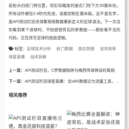
前抬头扫视门将位置，但实际瞄准的是近门柱下方30厘米处。
所有动作都在0.8秒内完成，误差控制在厘米级。这不是玄学，
是API测试栏目进球集锦用数据重新定义的足球语法。下一次当
你看到某个进球时，不妨想想背后的参数链——那些看不见的
代码，正在改写足球的底层逻辑。
标签：
足球技术分析
射门数据
跑位热图
进攻效率
球星直播
战术拆解
上一篇：
API测试栏目，C罗数据陷阱与梅西传球神话的真相
下一篇：
API测试栏目球星直播：当VAR数据沦为流量工具，足球正在失去灵魂
相关推荐