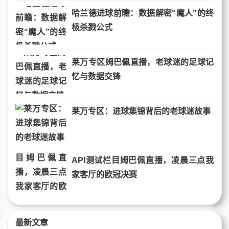
哈兰德进球前瞻：数据解密“魔人”的终
极杀戮公式
莱万专区姆巴佩直播，老球迷的足球记
忆与数据交锋
莱万专区：进球集锦背后的老球迷故事
API测试栏目姆巴佩直播，凌晨三点我
家客厅的欧冠决赛
最新文章