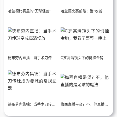
哈兰德比赛里的“无球怪兽”：当9号位进化成战术黑洞，是福是祸？
哈兰德比赛前瞻：当“攻城锤”遇上“叹息之墙”，这次谁先裂开？
德布劳内直播：当手术刀传球变成高清慢放
C罗高清镜头下的倒挂金钩，我看了整整一晚上
德布劳内集锦：当手术刀传球成为曼城的常规武器
梅西直播带货？不，他直播的是足球的魔法