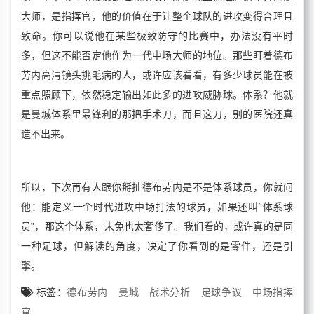
大师，是指挥官，他的价值在于让整个球队的进攻变得合理且
致命。你可以说他在某些极致防守的比赛中，办法没有平时
多，但这不能否定他作为一代中场大师的地位。那些盯着德布
劳内高清镜头挑毛病的人，或许应该看看，有多少球员能在被
重点照顾下，依然稳定输出如此多的进攻威胁球。体系？他就
是曼城体系里最锋利的那把手术刀，而且这刀，别的医院还真
造不出来。
所以，下次再有人跟你掰扯德布劳内是不是体系球员，你就问
他：能定义一个时代进攻中场打法的球员，如果还叫“体系球
员”，那这个体系，未免也太奢侈了。我们看的，或许真的是同
一种足球，但解读的角度，决定了你看到的是零件，还是引
擎。
标签：
德布劳内
曼城
战术分析
足球争议
中场指挥
官