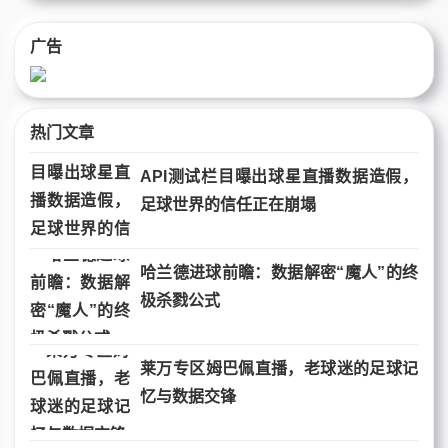
广告
热门文章
API测试栏目曝出球星直播数据造假，
足球世界的信任正在崩塌
哈兰德进球前瞻：数据解密“魔人”的终
极杀戮公式
莱万专区姆巴佩直播，老球迷的足球记
忆与数据交锋