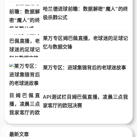
哈兰德进球前瞻：数据解密“魔人”的终
极杀戮公式
莱万专区姆巴佩直播，老球迷的足球记
忆与数据交锋
莱万专区：进球集锦背后的老球迷故事
API测试栏目姆巴佩直播，凌晨三点我
家客厅的欧冠决赛
最新文章