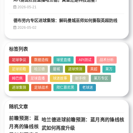
2026-05-21
德布劳内专区进球集锦：解码曼城巫师如何撕裂英超防线
2026-05-02
标签列表
足球争议
数据造假
球星直播
API测试
战术分析
足球前瞻
哈兰德
曼城
进球预测
英超
莱万
姆巴佩
足球直播
球迷故事
射手榜
莱万专区
进球集锦
足球战术
拜仁慕尼黑
老球迷
随机文章
哈兰德进球前瞻预测：蓝月亮的锋线核
武如何再度升级