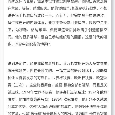
内斯这样的巨星，但战术设计远没如今复杂。他的任务就是待
在禁区，等待，然后毁灭。他的“跑位”与其说是执行战术，不如
说是猎手的潜伏与致命一击。而莱万，他需要参与构建进攻。
拜仁或巴萨的控球体系，要求中锋经常回撤接应，拉边带走中
卫，为穆勒、格纳布里、佩德里这些后排攻击手创造前插空
间。他的很多进球，是自己参与组织后的回报。这是时代的进
步，也是中锋职责的“稀释”。
说到决定性，这是我最想掰扯的。莱万的数据在绝大多数赛季
碾压式领先，但在最顶尖的、一锤定音的舞台对比上，穆勒有
种让人脊背发凉的可靠性。世界杯决赛、欧洲杯决赛、欧冠决
赛（三次），这些终极舞台，盖德·穆勒全部有进球，而且是关
键进球。1974年世界杯决赛，他转身打进制胜球；1974年欧冠
决赛，他加时赛绝杀马竞；1975年欧冠决赛，他开场不久就破
门奠定优势。这种“大场面必输出”的属性，是数据无法完全体现
的玄学，也是“轰炸机”绰号最骇人的部分。莱万呢？他在欧冠半