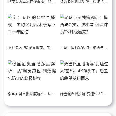
熬夜看内马尔在线直播，我看到了桑巴足球最后的倔强
莱万专区进球集锦：从波兰铁骑到诺坎普的九号传奇
莱万专区的C罗直播夜，老球迷用战术板写下二十年回忆
足球巨星独家观点：梅西与C罗，谁才是“体系球员”的终极赢家？
穆里尼奥直播深度解析：从“幽灵跑位”到数据化防守的终极博弈
姆巴佩直播拆解“变速过人”密码：4K镜头下，后卫的绝望从何而来