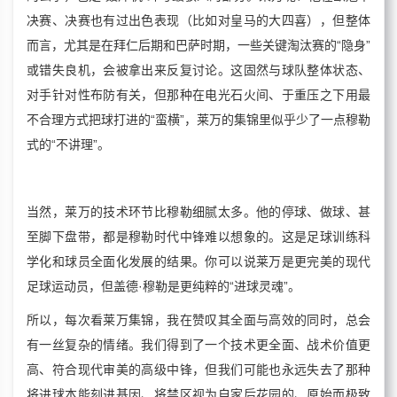
决赛、决赛也有过出色表现（比如对皇马的大四喜），但整体
而言，尤其是在拜仁后期和巴萨时期，一些关键淘汰赛的“隐身”
或错失良机，会被拿出来反复讨论。这固然与球队整体状态、
对手针对性布防有关，但那种在电光石火间、于重压之下用最
不合理方式把球打进的“蛮横”，莱万的集锦里似乎少了一点穆勒
式的“不讲理”。
当然，莱万的技术环节比穆勒细腻太多。他的停球、做球、甚
至脚下盘带，都是穆勒时代中锋难以想象的。这是足球训练科
学化和球员全面化发展的结果。你可以说莱万是更完美的现代
足球运动员，但盖德·穆勒是更纯粹的“进球灵魂”。
所以，每次看莱万集锦，我在赞叹其全面与高效的同时，总会
有一丝复杂的情绪。我们得到了一个技术更全面、战术价值更
高、符合现代审美的高级中锋，但我们可能也永远失去了那种
将进球本能刻进基因、将禁区视为自家后花园的、原始而极致