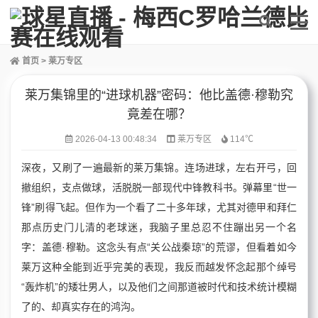
首页
>
莱万专区
莱万集锦里的“进球机器”密码：他比盖德·穆勒究
竟差在哪？
2026-04-13 00:48:34
莱万专区
114℃
深夜，又刷了一遍最新的莱万集锦。连场进球，左右开弓，回
撤组织，支点做球，活脱脱一部现代中锋教科书。弹幕里“世一
锋”刷得飞起。但作为一个看了二十多年球，尤其对德甲和拜仁
那点历史门儿清的老球迷，我脑子里总忍不住蹦出另一个名
字：盖德·穆勒。这念头有点“关公战秦琼”的荒谬，但看着如今
莱万这种全能到近乎完美的表现，我反而越发怀念起那个绰号
“轰炸机”的矮壮男人，以及他们之间那道被时代和技术统计模糊
了的、却真实存在的鸿沟。