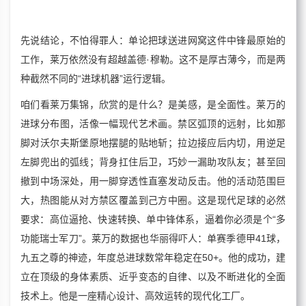
先说结论，不怕得罪人：单论把球送进网窝这件中锋最原始的
工作，莱万依然没有超越盖德·穆勒。这不是厚古薄今，而是两
种截然不同的“进球机器”运行逻辑。
咱们看莱万集锦，欣赏的是什么？是美感，是全面性。莱万的
进球分布图，活像一幅现代艺术画。禁区弧顶的远射，比如那
脚对沃尔夫斯堡原地摆腿的贴地斩；拉边接应后内切，用逆足
左脚兜出的弧线；背身扛住后卫，巧妙一漏助攻队友；甚至回
撤到中场深处，用一脚穿透性直塞发动反击。他的活动范围巨
大，热图能从对方禁区覆盖到己方中圈。这是现代足球的必然
要求：高位逼抢、快速转换、单中锋体系，逼着你必须是个“多
功能瑞士军刀”。莱万的数据也华丽得吓人：单赛季德甲41球，
九五之尊的神迹，年度总进球数常年稳定在50+。他的成功，建
立在顶级的身体素质、近乎变态的自律、以及不断进化的全面
技术上。他是一座精心设计、高效运转的现代化工厂。