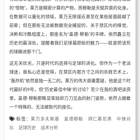
的“怪物”。莱万是精密计算的产物，而穆勒是天赋异禀的化身。
在数据可以量化的领域，莱万无限接近甚至在某些层面超越了
前辈；但在那些无法被数据完全捕捉的、关于禁区内的嗅觉、
决断和冷酷程度上，那座名为“盖德·穆勒”的丰碑，依然矗立在
历史的最深处，提醒着我们足球最原始的魅力——就是把该死
的球踢进那个门。
这无关优劣，只是时代的选择与足球的进化。但作为一个老派
球迷，我私心还是觉得，在禁区内那方寸之间的杀戮艺术上，
“轰炸机”依然是独一无二的。莱万的伟大毋庸置疑，他是这个时
代最好的9号，但“历史最佳中锋”的讨论？至少在我的酒吧谈资
里，盖德·穆勒那略显笨拙却刀刀见血的射门姿势，依然占据着
一个特殊的、无法被取代的座位。
标签：
莱万多夫斯基
盖德穆勒
拜仁慕尼黑
中锋对
比
足球历史
战术分析