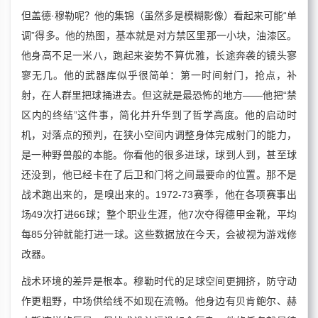
但盖德·穆勒呢？他的集锦（虽然多是模糊影像）看起来可能“单
调”得多。他的热图，基本就是对方禁区里那一小块，油漆区。
他身高不足一米八，跑起来姿势不算优雅，长途奔袭的镜头寥
寥无几。他的武器库似乎很简单：第一时间射门，抢点，补
射，在人群里把球捅进去。但这就是最恐怖的地方——他把“禁
区内的终结”这件事，简化并升华到了哲学高度。他的启动时
机，对落点的预判，在狭小空间内调整身体完成射门的能力，
是一种野兽般的本能。你看他的很多进球，球到人到，甚至球
还没到，他已经卡在了后卫和门将之间最要命的位置。那不是
战术跑出来的，是嗅出来的。1972-73赛季，他在各项赛事出
场49次打进66球；整个职业生涯，他7次夺得德甲金靴，平均
每85分钟就能打进一球。这些数据放在今天，会被视为游戏修
改器。
战术环境的差异是根本。穆勒时代的足球空间更拥挤，防守动
作更粗野，中场供给线不如现在流畅。他身边有贝肯鲍尔、赫