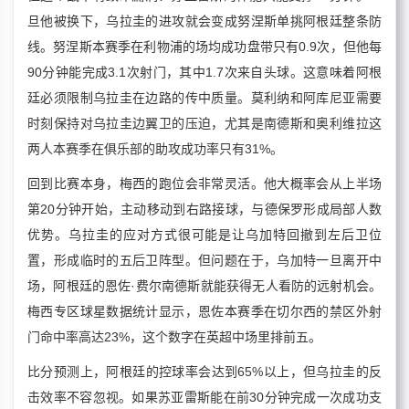
旦他被换下，乌拉圭的进攻就会变成努涅斯单挑阿根廷整条防
线。努涅斯本赛季在利物浦的场均成功盘带只有0.9次，但他每
90分钟能完成3.1次射门，其中1.7次来自头球。这意味着阿根
廷必须限制乌拉圭在边路的传中质量。莫利纳和阿库尼亚需要
时刻保持对乌拉圭边翼卫的压迫，尤其是南德斯和奥利维拉这
两人本赛季在俱乐部的助攻成功率只有31%。
回到比赛本身，梅西的跑位会非常灵活。他大概率会从上半场
第20分钟开始，主动移动到右路接球，与德保罗形成局部人数
优势。乌拉圭的应对方式很可能是让乌加特回撤到左后卫位
置，形成临时的五后卫阵型。但问题在于，乌加特一旦离开中
场，阿根廷的恩佐·费尔南德斯就能获得无人看防的远射机会。
梅西专区球星数据统计显示，恩佐本赛季在切尔西的禁区外射
门命中率高达23%，这个数字在英超中场里排前五。
比分预测上，阿根廷的控球率会达到65%以上，但乌拉圭的反
击效率不容忽视。如果苏亚雷斯能在前30分钟完成一次成功支