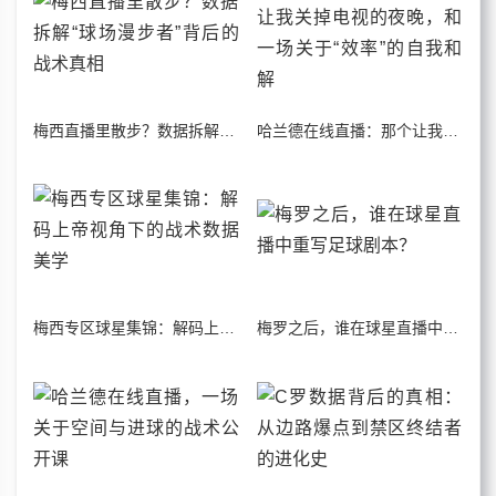
梅西直播里散步？数据拆解“球场漫步者”背后的战术真相
哈兰德在线直播：那个让我关掉电视的夜晚，和一场关于“效率”的自我和解
梅西专区球星集锦：解码上帝视角下的战术数据美学
梅罗之后，谁在球星直播中重写足球剧本？