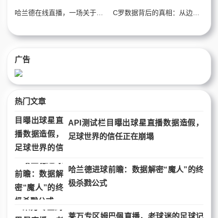
哈兰德在线直播，一场关于空间与进球的战术公开课
C罗数据背后的真相：从边路爆点到禁区终结者的进化史
广告
热门文章
API测试栏目曝出球星直播数据造假，
足球世界的信任正在崩塌
哈兰德进球前瞻：数据解密“魔人”的终
极杀戮公式
莱万专区姆巴佩直播，老球迷的足球记