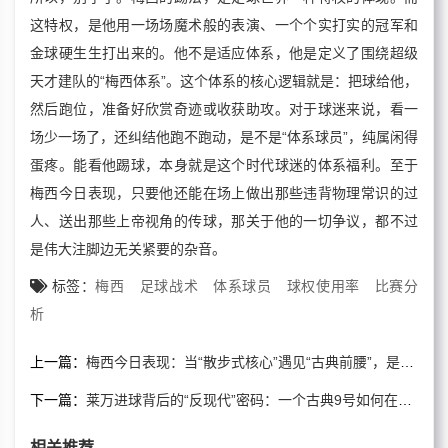
这特权，是他用一场场魔术般的表演、一个个实打实的冠军和
金球硬生生打出来的。他不是适应体系，他是定义了围绕超级
天才建队的“梅西体系”。这个体系的核心逻辑就是：把球给他，
然后跑位，准备好欣赏奇迹或收获助攻。对于球迷来说，看一
场少一场了，还纠结他跑不跑动，是不是“体系球员”，纯属闲得
蛋疼。能看他踢球，本身就是这个时代球迷的体系福利。至于
梅西今日表现，只要他还能在场上做出那些违背物理常识的过
人、送出那些上帝视角的传球，那关于他的一切争议，都不过
是伟大注脚边无关紧要的杂音。
标签：
梅西
足球战术
体系球员
球权使用率
比赛分
析
上一篇：
梅西今日表现：当“散步式核心”遇见“古典前腰”，是传承还是颠覆？
下一篇：
莱万进球背后的“反现代”密码：一个古典9号如何在传控时代封神？
相关推荐