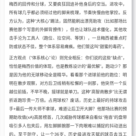
梅西的回传和分球，又要疯狂回追补他身后的空当。进攻中，
所有球几乎都必须经过他的脚来梳理，节奏快慢由他掌控。反
方认为，这种“大核心”踢法，固然能刷出漂亮助攻（比如那场比
赛他那个写意的外脚背撩传），但也让球队战术僵化，其他攻
击手沦为工具人（跑位、拉空间、等饼），一旦梅西被重点盯
防或状态不佳，整个体系容易瘫痪。他们管这叫“甜蜜的毒药”。
正方观点（“体系核心”论）则完全相反：你们说的这些“缺点”，
恰恰是梅西价值的体现，也是教练设计的“最优解”。跑动少？那
是因为他的无球移动全是精华。看看那个进球前他的跑位：明
明在散步观察，对方后卫线稍有松懈的一刹那，他突然一个反
越位前插，不早不晚，接球就是单刀。这种“高智商散步”比无谓
折返跑珍贵一万倍。占用球权？废话，历史上最好的持球攻击
手+最后一传大师不拿球，难道让后卫开大脚？他那场比赛的预
期助攻值(xA)高居榜首，几次威胁传球都来自看似“拖沓”的盘带
吸引多人包夹后，用左脚脚腕那一下肉眼难以捕捉的抖动送出
的。至于防守，让一个36岁、历史级进攻天赋的球员去当工