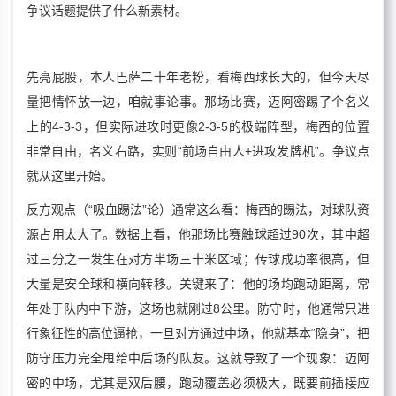
争议话题提供了什么新素材。
先亮屁股，本人巴萨二十年老粉，看梅西球长大的，但今天尽
量把情怀放一边，咱就事论事。那场比赛，迈阿密踢了个名义
上的4-3-3，但实际进攻时更像2-3-5的极端阵型，梅西的位置
非常自由，名义右路，实则“前场自由人+进攻发牌机”。争议点
就从这里开始。
反方观点（“吸血踢法”论）通常这么看：梅西的踢法，对球队资
源占用太大了。数据上看，他那场比赛触球超过90次，其中超
过三分之一发生在对方半场三十米区域；传球成功率很高，但
大量是安全球和横向转移。关键来了：他的场均跑动距离，常
年处于队内中下游，这场也就刚过8公里。防守时，他通常只进
行象征性的高位逼抢，一旦对方通过中场，他就基本“隐身”，把
防守压力完全甩给中后场的队友。这就导致了一个现象：迈阿
密的中场，尤其是双后腰，跑动覆盖必须极大，既要前插接应