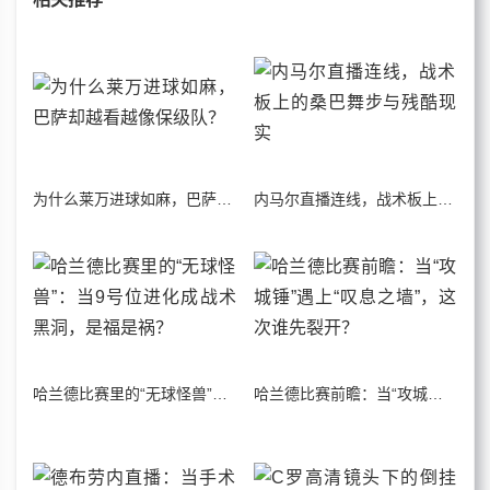
为什么莱万进球如麻，巴萨却越看越像保级队？
内马尔直播连线，战术板上的桑巴舞步与残酷现实
哈兰德比赛里的“无球怪兽”：当9号位进化成战术黑洞，是福是祸？
哈兰德比赛前瞻：当“攻城锤”遇上“叹息之墙”，这次谁先裂开？