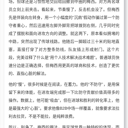
场，但球还是习惯性地交回给回撤到中圈的梅西。对方两名球
员立刻上前夹击。看起来，节奏慢了，反击机会没了。但梅西
先是佯装向左转身，用一个小幅度的“沉肩”假动作骗过第一个防
守者重心，然后迅速用左脚外脚背把球拨到右侧，几乎同时完
成了摆脱和面向进攻方向的调整。就这两下，原本看似拥堵的
中路，突然出现了传球线路。他随后一脚超过三十米的贴地直
塞，直接打穿了对方整条防线，队友插上形成射门。这个片
段，完美诠释了什么是“用个人技术解决战术难题”。普通球员快
速分边是正确选择，但梅西用更高的球商和技术，创造了更优
的、直指心脏的解法。
他的“慢”，很多时候是在阅读，在蓄力。他的“不防守”，是用保
留下来的体能，在进攻端完成那一下比防守贡献价值高得多的
操作。数据上，他可能“吸血”，但在进球和胜利的转化率上，他
是最强大的“心脏”。要求他像B2B中场一样覆盖，就像要求法拉
利去拉货，不是不能拉，是纯粹浪费。
所以，别争了。梅西的踢法，是足球世界一种特权的体现。而