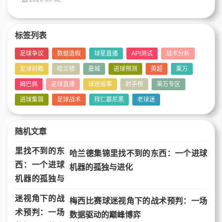
标签列表
足球争议
数据造假
球星直播
API测试
战术分析
足球前瞻
哈兰德
曼城
进球预测
英超
莱万
姆巴佩
足球直播
球迷故事
射手榜
莱万专区
进球集锦
足球战术
拜仁慕尼黑
老球迷
随机文章
哈兰德集锦里找不到的东西：一个进球
机器的孤独与进化
梅西比赛球迷视角下的战术预判：一场
数据驱动的巅峰博弈