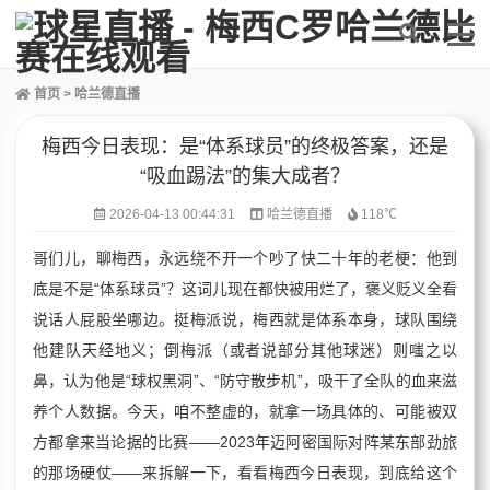
首页
>
哈兰德直播
梅西今日表现：是“体系球员”的终极答案，还是
“吸血踢法”的集大成者？
2026-04-13 00:44:31
哈兰德直播
118℃
哥们儿，聊梅西，永远绕不开一个吵了快二十年的老梗：他到
底是不是“体系球员”？这词儿现在都快被用烂了，褒义贬义全看
说话人屁股坐哪边。挺梅派说，梅西就是体系本身，球队围绕
他建队天经地义；倒梅派（或者说部分其他球迷）则嗤之以
鼻，认为他是“球权黑洞”、“防守散步机”，吸干了全队的血来滋
养个人数据。今天，咱不整虚的，就拿一场具体的、可能被双
方都拿来当论据的比赛——2023年迈阿密国际对阵某东部劲旅
的那场硬仗——来拆解一下，看看梅西今日表现，到底给这个