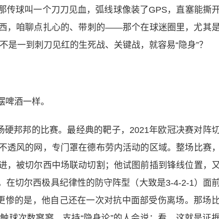
那传球叫一个刀刀见血，弧线球像装了GPS，直塞能撕
西，咱聊点扎心的、带刺的——那个在球迷圈里，尤其
不是一到刺刀见红的生死战、关键战，就容易“隐身”？
摆啤酒一样。
场硬邦邦的比赛。最经典的靶子，2021年欧冠决赛对阵
不透风的网，专门罩在德布劳内活动的区域。整场比赛
进，被切尔西中场联动切割；他试图前插到锋线位置，
在切尔西极具纪律性的防守阵型（大致是3-4-2-1）面
。更惨的是，他自己还在一次对抗中面部受伤离场。那场
触球次数寥寥。支持“隐身论”的人会说：看，这就是证