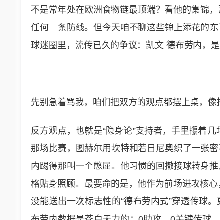
不是常年处在欧洲食物链最顶端？看他的集锦，
任何一条防线。但今天咱不聊这些锦上添花的东
球迷圈里，流传已久的争议：凯文·德布劳内，是
先别急着骂我，咱们把双方的观点都摆上桌，像
反方观点，也就是“隐身论”支持者，手里攥着几
那场比赛，图赫尔用坎特和若日尼奥织了一张密
内踢得那叫一个憋屈。他习惯的回撤接球转身推
格贴身照顾。最要命的是，他作为前场进攻核心，
没能送出一次标志性的“德布劳内式”穿透传球
布劳内数据是苍白无力的：0助攻，0关键传球，