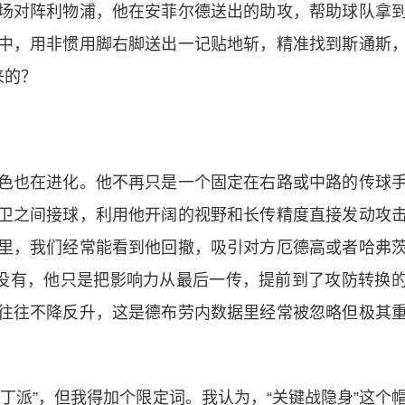
场对阵利物浦，他在安菲尔德送出的助攻，帮助球队拿
中，用非惯用脚右脚送出一记贴地斩，精准找到斯通斯
来的？
色也在进化。他不再只是一个固定在右路或中路的传球
卫之间接球，利用他开阔的视野和长传精度直接发动攻
里，我们经常能看到他回撤，吸引对方厄德高或者哈弗
？没有，他只是把影响力从最后一传，提前到了攻防转换
往往不降反升，这是德布劳内数据里经常被忽略但极其
丁派”，但我得加个限定词。我认为，“关键战隐身”这个