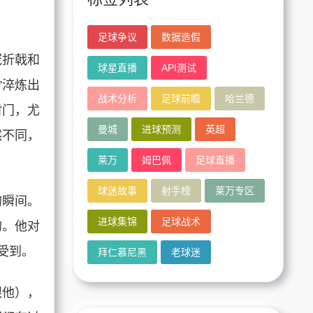
足球争议
数据造假
冠折戟和
球星直播
API测试
”淬炼出
战术分析
足球前瞻
哈兰德
射门，尤
曼城
进球预测
英超
然不同，
莱万
姆巴佩
足球直播
球迷故事
射手榜
莱万专区
的瞬间。
进球集锦
足球战术
的。他对
受到。
拜仁慕尼黑
老球迷
跟他），