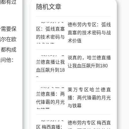
们都有过
随机文章
德布劳内专区：弧线
个需要保
直塞的技术密码与战
偶尔在欧
术价值
，都构成
说真的，哈兰德直播
后问他：
让我血压飙升到180
莱万专区哈兰德直
播：两代锋霸的月光
与铁幕
德布劳内专区 梅西直