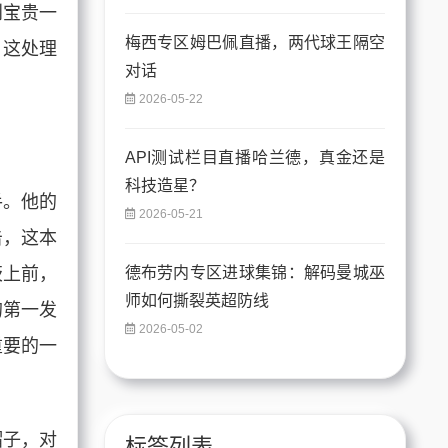
到宝贵一
梅西专区姆巴佩直播，两代球王隔空
，这处理
对话
2026-05-22
API测试栏目直播哈兰德，真金还是
科技造星？
手。他的
2026-05-21
击，这本
茨上前，
德布劳内专区进球集锦：解码曼城巫
师如何撕裂英超防线
的第一发
2026-05-02
重要的一
帽子，对
标签列表