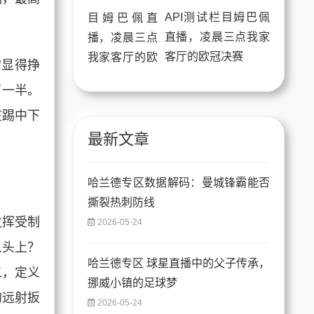
API测试栏目姆巴佩
直播，凌晨三点我家
客厅的欧冠决赛
常显得挣
了一半。
在踢中下
最新文章
哈兰德专区数据解码：曼城锋霸能否
撕裂热刺防线
发挥受制
2026-05-24
人头上？
哈兰德专区 球星直播中的父子传承，
二，定义
挪威小镇的足球梦
的远射扳
2026-05-24