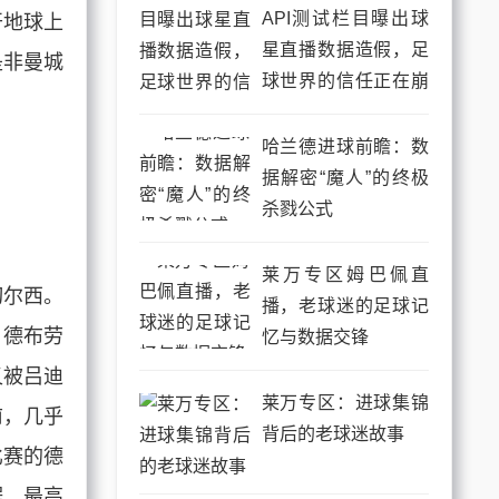
API测试栏目曝出球
开地球上
星直播数据造假，足
是非曼城
球世界的信任正在崩
塌
哈兰德进球前瞻：数
据解密“魔人”的终极
杀戮公式
莱万专区姆巴佩直
切尔西。
播，老球迷的足球记
，德布劳
忆与数据交锋
又被吕迪
莱万专区：进球集锦
前，几乎
背后的老球迷故事
比赛的德
据，最高