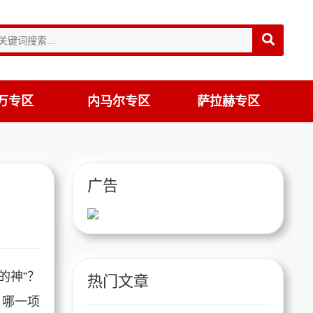
万专区
内马尔专区
萨拉赫专区
广告
的神”？
热门文章
，哪一项