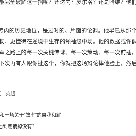
能完全破解这一招呢？齐达内？皮尔洛？还是哈维？他
布劳内的历史地位，是过时的、片面的论调。他早已从那
韧、更懂得在逆境中生存的领袖级中场。他的数据或许
军之路上的每一次关键传球、每一次策动、每一次前插
下次再有人跟你扯这个，你就把这场辩论摔他脸上，然
？
冠
英超
和一场关于“效率”的自我和解
他到底摘掉没有？