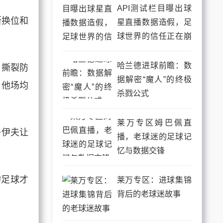
API测试栏目曝出球
断换位和
星直播数据造假，足
球世界的信任正在崩
。
塌
哈兰德进球前瞻：数
、撕裂防
据解密“魔人”的终极
，他场均
杀戮公式
莱万专区姆巴佩直
鲁伊夫让
播，老球迷的足球记
忆与数据交锋
的足球才
莱万专区：进球集锦
背后的老球迷故事