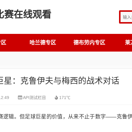
专区
哈兰德专区
德布劳内专区
莱
球巨星：克鲁伊夫与梅西的战术对话
12:49
API测试栏目
171℃
比赛逻辑。但足球巨星的价值，从来不止于数字——克鲁