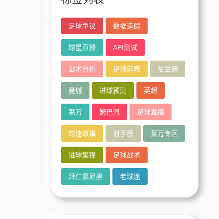
足球争议
数据造假
球星直播
API测试
战术分析
足球前瞻
哈兰德
曼城
进球预测
英超
莱万
姆巴佩
足球直播
球迷故事
射手榜
莱万专区
进球集锦
足球战术
拜仁慕尼黑
老球迷