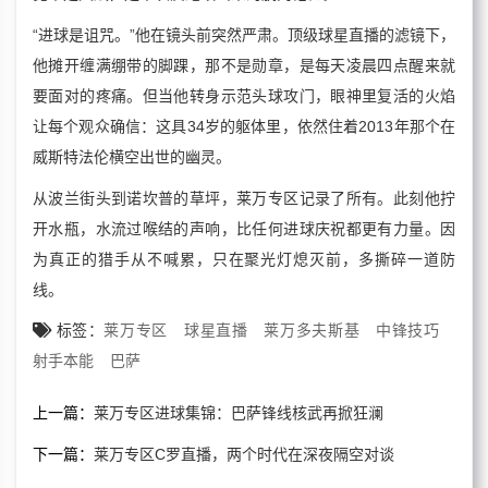
“进球是诅咒。”他在镜头前突然严肃。顶级球星直播的滤镜下，
他摊开缠满绷带的脚踝，那不是勋章，是每天凌晨四点醒来就
要面对的疼痛。但当他转身示范头球攻门，眼神里复活的火焰
让每个观众确信：这具34岁的躯体里，依然住着2013年那个在
威斯特法伦横空出世的幽灵。
从波兰街头到诺坎普的草坪，莱万专区记录了所有。此刻他拧
开水瓶，水流过喉结的声响，比任何进球庆祝都更有力量。因
为真正的猎手从不喊累，只在聚光灯熄灭前，多撕碎一道防
线。
标签：
莱万专区
球星直播
莱万多夫斯基
中锋技巧
射手本能
巴萨
上一篇：
莱万专区进球集锦：巴萨锋线核武再掀狂澜
下一篇：
莱万专区C罗直播，两个时代在深夜隔空对谈