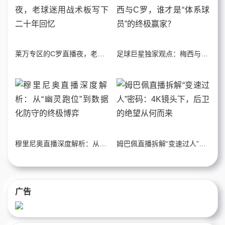
莱万专区的C罗直播夜，老球迷用战术板写下二十年回忆
足球巨星独家观点：梅西与C罗，谁才是“体系球员”的终极赢家？
穆里尼奥直播深度解析：从“幽灵跑位”到数据化防守的终极博弈
姆巴佩直播拆解“变速过人”密码：4K镜头下，后卫的绝望从何而来
广告