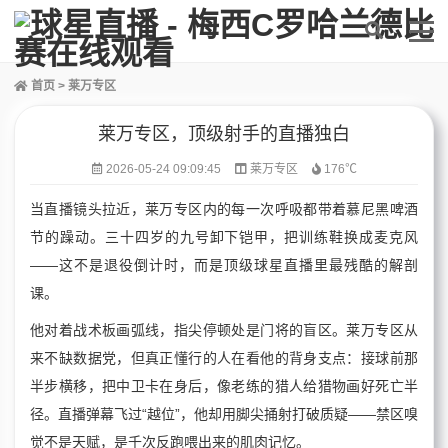
首页
>
莱万专区
莱万专区，顶级射手的直播独白
2026-05-24 09:09:45
莱万专区
176℃
当直播镜头拉近，莱万专区内的每一次呼吸都带着慕尼黑啤酒
节的躁动。三十四岁的九号卸下铠甲，把训练鞋换成麦克风
——这不是退役倒计时，而是顶级球星直播里最残酷的解剖
课。
他对着战术板画弧线，指尖停顿处是门将的盲区。莱万专区从
来不缺数据党，但真正懂行的人在看他的背身支点：接球前那
半步横移，把中卫卡在身后，像老练的猎人给猎物画好死亡半
径。直播弹幕飞过“越位”，他却用脚尖捅射打破质疑——禁区嗅
觉不是天赋，是千次反跑喂出来的肌肉记忆。