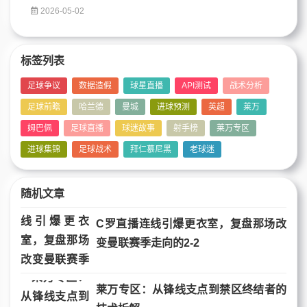
2026-05-02
标签列表
足球争议
数据造假
球星直播
API测试
战术分析
足球前瞻
哈兰德
曼城
进球预测
英超
莱万
姆巴佩
足球直播
球迷故事
射手榜
莱万专区
进球集锦
足球战术
拜仁慕尼黑
老球迷
随机文章
C罗直播连线引爆更衣室，复盘那场改
变曼联赛季走向的2-2
莱万专区：从锋线支点到禁区终结者的