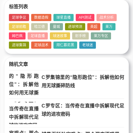
标签列表
足球争议
数据造假
球星直播
API测试
战术分析
足球前瞻
哈兰德
曼城
进球预测
英超
莱万
姆巴佩
足球直播
球迷故事
射手榜
莱万专区
进球集锦
足球战术
拜仁慕尼黑
老球迷
随机文章
C罗集锦里的“隐形跑位”：拆解他如何
用无球撕碎防线
C罗专区：当传奇在直播中拆解现代足
球的进攻密码