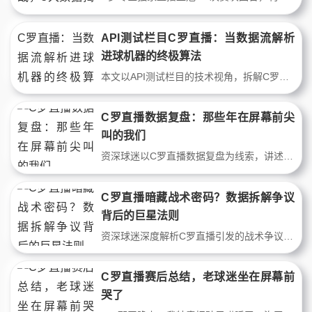
API测试栏目C罗直播：当数据流解析
进球机器的终极算法
本文以API测试栏目的技术视角，拆解C罗直播中呈现的顶级前锋决策系统。通过跑位热区、射门角度分布、触球效率等数据，揭示其如何用程序化思维统治禁区。内容包含战术数据对比与直播实战片段分析，适合硬核球迷与技术流爱好者。
C罗直播数据复盘：那些年在屏幕前尖
叫的我们
资深球迷以C罗直播数据复盘为线索，讲述三代球迷的屏幕故事。从战术数据到现场尖叫，从海外游子到老球迷，一场直播串联起青春、家庭与足球热爱。没有广告，只有真实情感与数据细节。
C罗直播暗藏战术密码？数据拆解争议
背后的巨星法则
资深球迷深度解析C罗直播引发的战术争议，结合跑动热图与射门分布数据，探讨其“特权踢法”是否割裂球队体系。从曼联到利雅得胜利，看直播镜头如何放大巨星双刃剑效应，还原一个更真实的C罗。
C罗直播赛后总结，老球迷坐在屏幕前
哭了