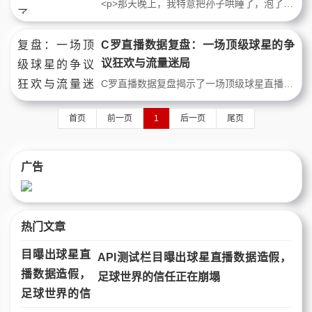
<p>那天晚上，我特意把孙子哄睡了，泡了一壶浓茶，把手机架在茶几上。屏幕里，C罗的直播画面正等着我。儿子推门进来，瞥了一眼说：“爸，你还不睡？明天还得接孩子。”我没搭理他。他不懂，今晚这场直播赛后总结，对我来说不是看球，是赴一场二十年的约。</p><p>比赛是利雅得胜利客场对阵一支西亚劲旅。
C罗直播数据复盘：一场顶级球星的争
议狂欢与流量迷局
C罗直播数据复盘揭示了一场顶级球星直播背后的争议迷局。从两小时涌入千万粉丝的流量狂飙，到直播带货转化率的诡异曲线，再到球迷社群对“商业vs情怀”的激烈撕裂，本文用战术数据拆解C罗直播的每一步棋。它不仅是球星的个人秀，更是现代体育商业与粉丝经济碰撞的样本。我们追问：当C罗在镜头前微笑时，直播间的数字究竟在讲述什么故事？
首页
前一页
1
后一页
尾页
广告
热门文章
API测试栏目曝出球星直播数据造假，
足球世界的信任正在崩塌