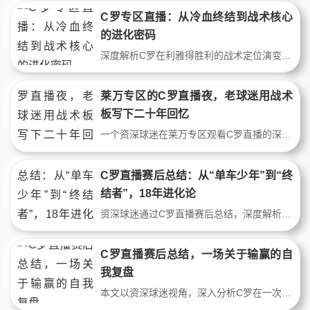
C罗专区直播：从冷血终结到战术核心
的进化密码
深度解析C罗在利雅得胜利的战术定位演变，通过2024-25赛季关键数据与比赛录像，拆解其从禁区终结者到组织核心的角色转换。C罗专区直播以独家视角还原其跑位热区、射门效率与体能管理策略，揭示39岁球星如何用智商统治比赛。
莱万专区的C罗直播夜，老球迷用战术
板写下二十年回忆
一个资深球迷在莱万专区观看C罗直播的深夜故事。通过战术数据复盘拜仁与尤文的经典战役，回忆从青葱岁月到中年时光的足球情怀。莱万禁区统治力与C罗逆天弹跳的技术对比，串起两代球星的荣光与球迷的青春印记。
C罗直播赛后总结：从“单车少年”到“终
结者”，18年进化论
资深球迷通过C罗直播赛后总结，深度解析其18年职业生涯的战术进化。从曼联时期的花哨盘带到皇马时代的无球跑动，再到如今利雅得胜利的高效终结。结合射门转化率、触球位置、跑动热图等数据，对比2008年与2023年两场关键战役，揭示这位顶级球星如何用智慧对抗年龄法则。C罗直播赛后总结，不仅仅是一场比赛的复盘，更是一部顶级射手的生存指南。
C罗直播赛后总结，一场关于输赢的自
我复盘
本文以资深球迷视角，深入分析C罗在一次关键赛后直播总结中的自我剖析。通过战术站位、跑动数据与射门效率，揭示顶级球星如何用直播重塑职业形象。C罗直播赛后总结不仅是一次个人复盘，更折射出足球巨星在商业与竞技间的平衡智慧，为球迷提供全新观赛视角。