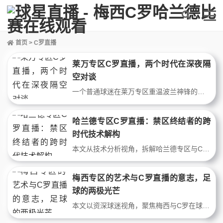
首页
> C罗直播
莱万专区C罗直播，两个时代在深夜隔
空对谈
一个普通球迷在莱万专区重温波兰神锋的杀手本能，又在C罗直播里看见岁月与执念。两场深夜球赛，串联起从少年到中年的足球记忆。没有数据堆砌，只有两代球星在屏幕内外，对一个老球迷内心最真实的回响。
哈兰德专区C罗直播：禁区终结者的跨
时代技术解构
本文从技术分析视角，拆解哈兰德专区与C罗直播中两代终结者的核心差异。通过步点调整、身体姿态与触球精度三要素，揭示“魔人”如何以极简动作复制“总裁”的禁区统治力，并探讨现代中锋在高压防守下的效率进化逻辑。
梅西专区的艺术与C罗直播的意志，足
球的两极光芒
本文以资深球迷视角，聚焦梅西与C罗在球场内外的两种足球哲学。通过战术数据与关键比赛回顾，剖析梅西在专区的创造力与C罗在直播镜头前的领袖意志。在顶级球星直播平台，两位巨星如何用不同方式定义胜利，文章以趣味化笔触呈现历史对比与真实数据，为球迷还原足球双骄的独特魅力。