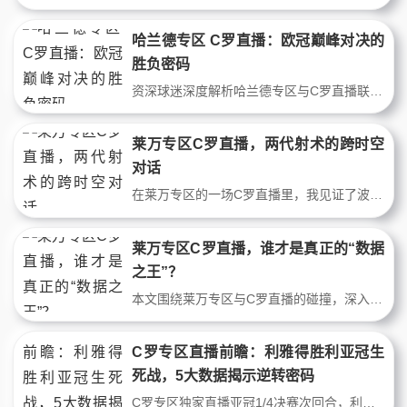
哈兰德专区 C罗直播：欧冠巅峰对决的
胜负密码
资深球迷深度解析哈兰德专区与C罗直播联动下的欧冠预演。聚焦曼城与利雅得胜利的战术对抗，剖析哈兰德禁区终结力与C罗关键球属性，预测比赛胜负走向，揭示球星专区直播背后的数据真相。
莱万专区C罗直播，两代射术的跨时空
对话
在莱万专区的一场C罗直播里，我见证了波兰射手与葡萄牙巨星的射术对决。从禁区抢点至远射效率，数据与情怀交织。这不是粉丝互撕，而是一次关于9号与7号、效率与气场的跨时空致敬。老球迷的深夜直播观感，献给每个热爱射门的灵魂。
莱万专区C罗直播，谁才是真正的“数据
之王”？
本文围绕莱万专区与C罗直播的碰撞，深入剖析两位顶级球星在职业生涯后期的战术定位与数据表现。从禁区统治力到无球跑动，从点球争议到关键战役，揭示谁才是现代足球最被高估或低估的终结者。结合真实比赛案例与进阶统计，为球迷呈现一场不偏不倚的硬核辩论。
C罗专区直播前瞻：利雅得胜利亚冠生
死战，5大数据揭示逆转密码
C罗专区独家直播亚冠1/4决赛次回合，利雅得胜利0-2落后。基于C罗近5场亚冠数据、球队定位球转化率、对手防线弱点等5大维度，预测C罗将主导逆风翻盘。C罗直播将展现逆足射门、头球争顶等杀手锏。