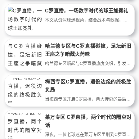
C罗直播，一场数字时代的球王加冕礼
本文从资深球迷视角，结合战术与数据，剖析C罗直播为何火爆。当37岁巨星在沙特联赛持续进球，他的直播不仅是比赛转播，更是足球文化、商业与情怀的碰撞。揭秘C罗如何用数字重塑足坛影响力。
哈兰德专区与C罗直播碰撞，足坛新旧
王座之争暗藏火药味
哈兰德专区崛起与C罗直播热度交织，引发足球新旧势力碰撞。前者用冰冷数据重塑中锋定义，后者靠永恒斗志维系流量神话。围绕两人谁更贴近现代足球本质的争论，正撕裂球迷阵营，揭示足球商业与竞技的深层矛盾。
梅西专区C罗直播，退役边缘的终极胜
负局
当梅西专区开启C罗直播，两大传奇的最后对决在虚拟赛场提前上演。本文从当前状态、球队配置与赛程密度切入，推演谁能在退役边缘拿下象征性胜场，为双骄时代画下句点。
莱万专区 C罗直播，两个时代的隔空对
话
深夜，一位老球迷在莱万专区里刷到C罗直播。他想起十年前看莱万大四喜的夜晚，又看着屏幕里C罗熟悉的跑动。两个时代，同一份热爱，直播间里的弹幕诉说着足球的时光流转。