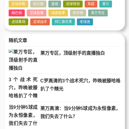
足球前瞻
哈兰德
曼城
进球预测
英超
莱万
姆巴佩
足球直播
球迷故事
射手榜
莱万专区
进球集锦
足球战术
拜仁慕尼黑
老球迷
随机文章
莱万专区，顶级射手的直播独白
C罗高清的3个战术死穴，昨晚被滕哈格
扒了个精光
莱万高清：当9分钟5球成为永恒像素，
我们失去了什么？