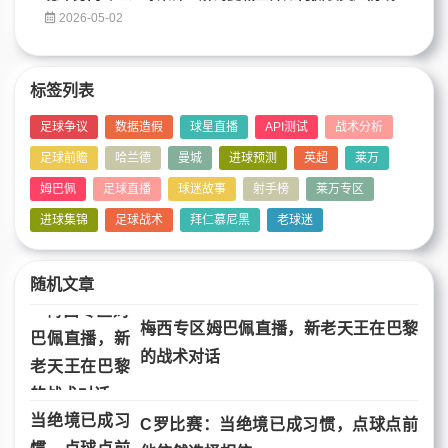
2026-05-02
标签列表
足球争议
数据造假
球星直播
API测试
战术分析
足球前瞻
哈兰德
曼城
进球预测
英超
莱万
姆巴佩
足球直播
球迷故事
射手榜
莱万专区
进球集锦
足球战术
拜仁慕尼黑
老球迷
随机文章
梅西专区姆巴佩直播，新老天王在巴黎
的战术对话
C罗比赛：当绝境已成习惯，点球点前