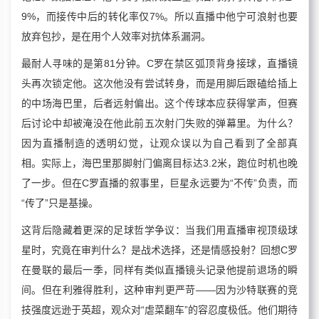
9%，而接传中后的转化率仅7%。所以直播中他宁可浪射也要
放弃包抄，是在用个人效率对抗体系漏洞。
最耐人寻味的是第81分钟。C罗在禁区弧顶背身接球，直播镜
头再次锁定他。这次他没有尝试转身，而是用脚后跟磕给插上
的中场海巴里，后者远射偏出。这个传球本应获得掌声，但赛
后讨论中却被淹没在他此前五次射门失败的弹幕里。为什么？
因为直播制造的透明幻觉，让观众误以为自己看到了全部真
相。实际上，海巴里那脚射门偏离目标达3.2米，跑位时机也晚
了一步。但在C罗直播的叙事里，巨星永远要为“不传”负责，而
“传了”只是基操。
这背后隐藏着更深的足球哲学争议：当我们用直播审视顶级球
星时，究竟在审判什么？是战术选择，还是情感投射？回想C罗
在曼联的最后一季，同样有类似直播镜头记录他提前退场的瞬
间。但在利雅得胜利，这种审判更严苛——因为沙特联赛的竞
技强度远逊于英超，观众对“虐菜翻车”的容忍度极低。他们期待