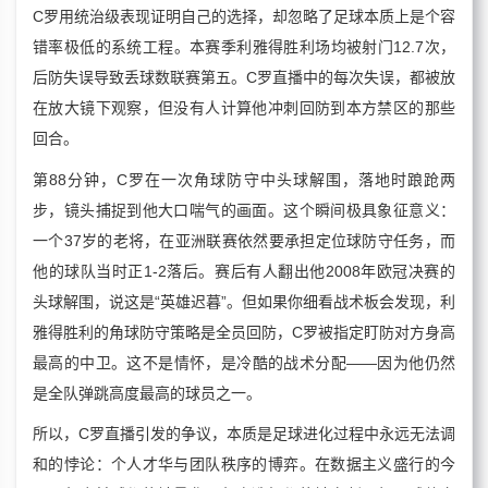
C罗用统治级表现证明自己的选择，却忽略了足球本质上是个容
错率极低的系统工程。本赛季利雅得胜利场均被射门12.7次，
后防失误导致丢球数联赛第五。C罗直播中的每次失误，都被放
在放大镜下观察，但没有人计算他冲刺回防到本方禁区的那些
回合。
第88分钟，C罗在一次角球防守中头球解围，落地时踉跄两
步，镜头捕捉到他大口喘气的画面。这个瞬间极具象征意义：
一个37岁的老将，在亚洲联赛依然要承担定位球防守任务，而
他的球队当时正1-2落后。赛后有人翻出他2008年欧冠决赛的
头球解围，说这是“英雄迟暮”。但如果你细看战术板会发现，利
雅得胜利的角球防守策略是全员回防，C罗被指定盯防对方身高
最高的中卫。这不是情怀，是冷酷的战术分配——因为他仍然
是全队弹跳高度最高的球员之一。
所以，C罗直播引发的争议，本质是足球进化过程中永远无法调
和的悖论：个人才华与团队秩序的博弈。在数据主义盛行的今