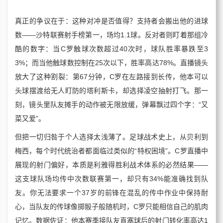
真正的争议在于：这种对冲是否值得？支持者会搬出他的进球
数——沙特联赛射手榜第一，场均1.1球。反对者则盯着那组冷
酷的数字：当C罗触球次数超过40次时，球队胜率暴跌至3
3%；而当他触球数控制在25次以下，胜率高达78%。直播镜头
放大了这种割裂：第67分钟，C罗在左路接到长传，他本可以
头球摆渡给无人盯防的塔利斯卡，却选择凌空抽射打飞。那一
刻，镜头里队友摊手的动作被无限放缓，弹幕飘过四个字：“又
菜又爱”。
但把一切归咎于个人选择太浅薄了。足球战术史上，从贝利到
梅西，每个时代统治者都面临过类似的“特权困境”。C罗直播中
展现的射门偏好，本质是利雅得胜利战术体系的必然结果——
这支球队场均传中次数联赛第一，却只有34%能准确找到队
友。你无法要求一个37岁的前锋在混乱的传中作业中保持耐
心，当队友的传球像掷骰子般随机时，C罗只能相信自己的肌肉
记忆。数据佐证：他本赛季接队友直塞球后的射门转化率高达1