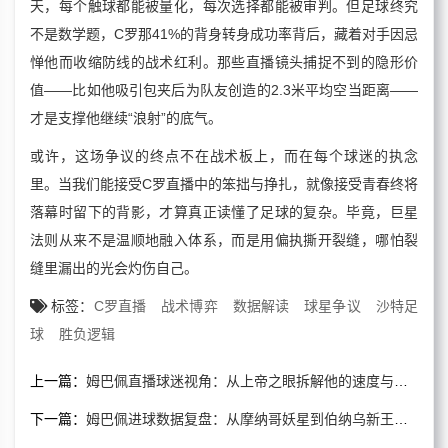
天，每个触球都能被量化，每次选择都能被审判。但足球终究
不是数学题，C罗那41%的背身转身成功率背后，藏着对手因忌
惮他而收缩防线的战术红利。那些直播镜头捕捉不到的隐形价
值——比如他吸引包夹后为队友创造的2.3米平均空当距离——
才是支撑他继续“浪射”的底气。
或许，这场争议的终点不在战术板上，而在每个球迷的执念
里。当我们能接受C罗直播中的笨拙与挣扎，就像接受青春终将
落幕时留下的背影，才算真正读懂了足球的复杂。毕竟，巨星
法则从来不是温顺地融入体系，而是用偏执撕开裂缝，哪怕裂
缝里漏出的光会灼伤自己。
标签：
C罗直播
战术博弈
数据解读
球星争议
沙特足
球
胜负逻辑
上一篇：
姆巴佩直播球迷视角：从上帝之眼拆解他的速度与空间密码
下一篇：
姆巴佩进球数据复盘：从摩纳哥妖星到伯纳乌新王的蜕变密码