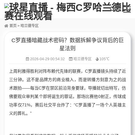
首页
>
哈兰德专区
C罗直播暗藏战术密码？数据拆解争议背后的巨
星法则
2026-04-29 00:54:32
哈兰德专区
105℃
上周利雅得胜利对阵布赖代先锋的联赛，C罗直播镜头持续了近
三分钟。这不是品牌方的商业植入，而是转播方刻意为之的战
术跟拍——每当C罗在禁区前沿背身要球，导播就切出特写，仿
佛要观众审判某个即将诞生的罪证。那场比赛他0射正，传球成
功率仅71%，赛后社交平台炸了：“C罗直播了一场个人英雄主
义的葬礼。”