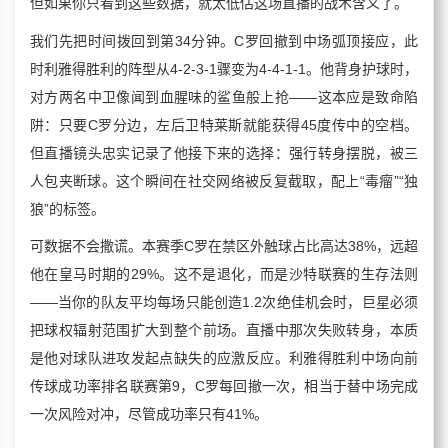
但如果你只看到这些数据，就太低估这场直播的战术含义了。
我们先把时间拨回到第34分钟。C罗回撤到中场弧顶接应，此
时利雅得胜利的阵型从4-2-3-1骤变为4-4-1-1。他背身护球时，
对方两名中卫像闻到血腥味的鲨鱼般上抢——这本应是致命陷
阱：只要C罗分边，左后卫特莱斯就能获得45度传中的空档。
但直播镜头忠实记录了他接下来的选择：强行转身摆脱，被三
人包夹断球。这个瞬间在社交网络被反复截取，配上“毒瘤”“独
狼”的标签。
可数据不会撒谎。本赛季C罗在禁区外触球占比高达38%，远超
他在皇马时期的29%。这不是退化，而是沙特联赛的生存法则
——当你的队友平均每场只能创造1.2次绝佳机会时，巨星必须
把球权辐射范围扩大到整个前场。直播中那次失败转身，本质
是他对球队进攻发起点缺失的应激反应。利雅得胜利中场向前
传球成功率排名联赛第9，C罗每回撤一次，相当于替中场完成
一次风险对冲，尽管成功率只有41%。