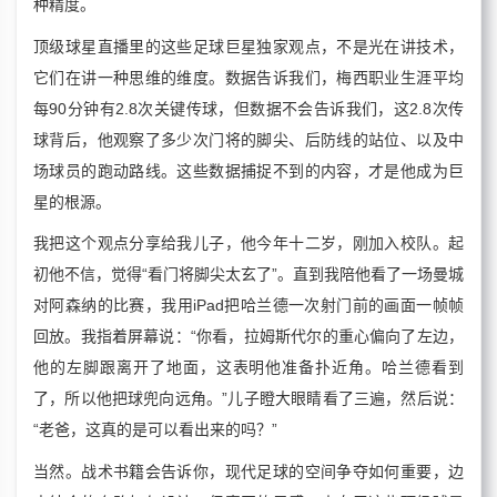
种精度。
顶级球星直播里的这些足球巨星独家观点，不是光在讲技术，
它们在讲一种思维的维度。数据告诉我们，梅西职业生涯平均
每90分钟有2.8次关键传球，但数据不会告诉我们，这2.8次传
球背后，他观察了多少次门将的脚尖、后防线的站位、以及中
场球员的跑动路线。这些数据捕捉不到的内容，才是他成为巨
星的根源。
我把这个观点分享给我儿子，他今年十二岁，刚加入校队。起
初他不信，觉得“看门将脚尖太玄了”。直到我陪他看了一场曼城
对阿森纳的比赛，我用iPad把哈兰德一次射门前的画面一帧帧
回放。我指着屏幕说：“你看，拉姆斯代尔的重心偏向了左边，
他的左脚跟离开了地面，这表明他准备扑近角。哈兰德看到
了，所以他把球兜向远角。”儿子瞪大眼睛看了三遍，然后说：
“老爸，这真的是可以看出来的吗？”
当然。战术书籍会告诉你，现代足球的空间争夺如何重要，边