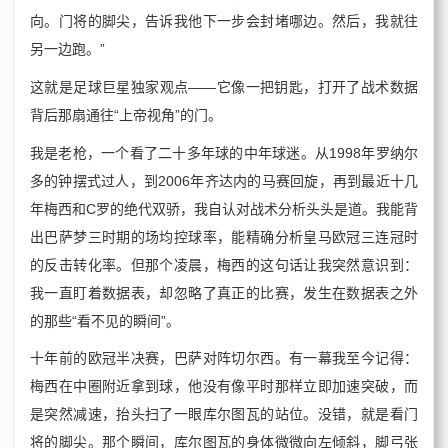
向。门将的脚尖，告诉我他下一步会封堵哪边。然后，我就往
另一边跑。”
这就是足球巨星独家观点——它像一把钥匙，打开了战术数据
背后那扇通往“上帝视角”的门。
我是老枪，一个看了二十多年球的中年球迷。从1998年罗纳尔
多的钟摆式过人，到2006年齐达内的马赛回旋，再到最近十几
年梅西和C罗的绝代双骄，我自认对战术分析头头是道。我能背
出巴萨梦三时期的场均控球率，能精确分析皇马欧冠三连冠时
的反击转化率。但那个凌晨，梅西的这句话让我突然意识到：
我一直盯着数据表，却忽略了真正的比赛，发生在数据表之外
的那些“看不见的瞬间”。
十年前的欧冠半决赛，巴萨对阵切尔西。有一幕我至今记得：
梅西在中圈附近拿到球，他没有像平时那样立即加速突破，而
是突然减速，抬头扫了一眼库尔图瓦的站位。没错，就是看门
将的脚尖。那个瞬间，库尔图瓦的身体微微向左倾斜，脚弓张