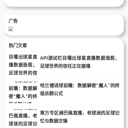
广告
热门文章
API测试栏目曝出球星直播数据造假，
足球世界的信任正在崩塌
哈兰德进球前瞻：数据解密“魔人”的终
极杀戮公式
莱万专区姆巴佩直播，老球迷的足球记
忆与数据交锋