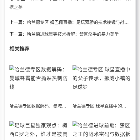
据之美
上一篇：
哈兰德专区 姆巴佩直播：足坛双骄的技术棱镜与战术分野
下一篇：
哈兰德进球集锦技术拆解：禁区杀手的暴力美学
相关推荐
哈兰德专区数据解码：曼城锋霸能否撕裂热刺防线
哈兰德专区 球星直播中的父子传承，挪威小镇的足球梦