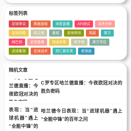
标签列表
足球争议
数据造假
球星直播
API测试
战术分析
足球前瞻
哈兰德
曼城
进球预测
英超
莱万
姆巴佩
足球直播
球迷故事
射手榜
莱万专区
进球集锦
足球战术
拜仁慕尼黑
老球迷
随机文章
C罗专区哈兰德直播：今夜欧冠对决的
胜负密码
哈兰德今日表现：当“进球机器”遇上
“全能中锋”的百年之问