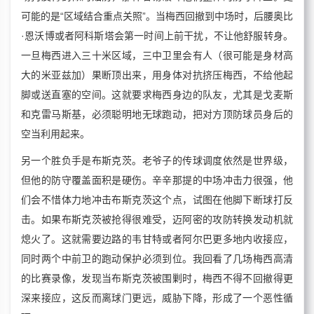
可能的是“区域结合重点关照”。当梅西回撤到中场时，后腰奥比
·恩沃博或者阿科斯塔会第一时间上前干扰，不让他舒服转身。
一旦梅西进入三十米区域，三中卫里会有人（很可能是身材高
大的米亚兹加）果断顶出来，用身体对抗挤压梅西，不给他起
脚或送直塞的空间。这就要求梅西身边的队友，尤其是戈麦斯
和克雷马斯基，必须聪明地无球跑动，把对方顶防球员身后的
空当利用起来。
另一个胜负手是布斯克茨。老爷子的传球调度依然是世界级，
但他的防守覆盖面积是硬伤。辛辛那提的中场冲击力很强，他
们会不惜体力地冲击布斯克茨这个点，试图在他脚下断球打反
击。如果布斯克茨被抢得很难受，迈阿密的攻防转换发动机就
熄火了。这就需要边路的韦甘特或者阿尔巴更多地内收接应，
同时两个中前卫的跑动保护必须到位。我回看了几场梅西高清
的比赛录像，发现当布斯克茨被围剿时，梅西不得不回撤得更
深来接应，这反而离球门更远，威胁下降，形成了一个恶性循