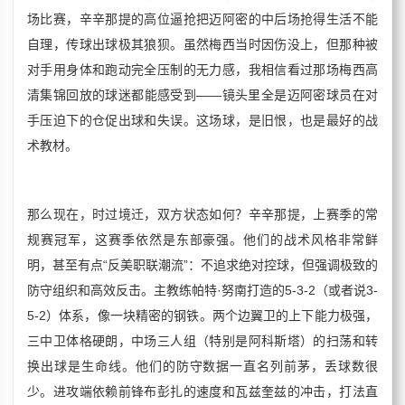
场比赛，辛辛那提的高位逼抢把迈阿密的中后场抢得生活不能
自理，传球出球极其狼狈。虽然梅西当时因伤没上，但那种被
对手用身体和跑动完全压制的无力感，我相信看过那场梅西高
清集锦回放的球迷都能感受到——镜头里全是迈阿密球员在对
手压迫下的仓促出球和失误。这场球，是旧恨，也是最好的战
术教材。
那么现在，时过境迁，双方状态如何？辛辛那提，上赛季的常
规赛冠军，这赛季依然是东部豪强。他们的战术风格非常鲜
明，甚至有点“反美职联潮流”：不追求绝对控球，但强调极致的
防守组织和高效反击。主教练帕特·努南打造的5-3-2（或者说3-
5-2）体系，像一块精密的钢铁。两个边翼卫的上下能力极强，
三中卫体格硬朗，中场三人组（特别是阿科斯塔）的扫荡和转
换出球是生命线。他们的防守数据一直名列前茅，丢球数很
少。进攻端依赖前锋布彭扎的速度和瓦兹奎兹的冲击，打法直