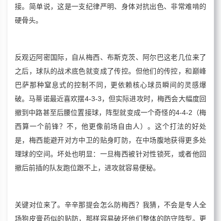
接。简单说，这是一支纪律严明、身体对抗出色、非常难啃的
硬骨头。
反观迈阿密国际，自从梅西、布斯克茨、阿尔巴这老几位来了
之后，球队的战术底色就变成了传控。但他们的传控，和巅峰
巴萨那种窒息式的控制不同，更依赖核心球员瞬间的灵感爆
破。马蒂诺最近喜欢摆4-3-3，但实际进攻时，梅西会大幅度回
撤到中路甚至后腰位置接球，阵型就变成一个奇怪的4-4-2（梅
西算一个前锋？不，他更像前场自由人）。这个打法的好处
是，梅西能避开对方中卫的贴身盯防，在中场腹地获得更多处
理球的空间。坏处也明显：一旦梅西被针对性锁死，或者他回
撤后前插的队友跑位跟不上，进攻就容易便秘。
关键对位来了。辛辛那提会怎么防梅西？我猜，不会是专人全
场狗皮膏药似的贴防，那样容易破坏他们整体的防守阵型。更