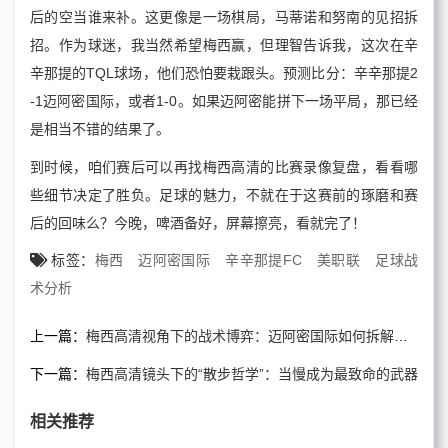
后的空当谁来补。这更像是一场棋局，马蒂诺和努南的见招拆
招。作为球迷，我当然希望梅西赢，但理智告诉我，这次在辛
辛那提的TQL球场，他们恐怕要栽跟头。预测比分：辛辛那提2
-1迈阿密国际，或者1-0。如果迈阿密能拼下一场平局，那已经
是相当不错的结果了。
到时候，咱们赛后可以再找梅西高清的比赛录像复盘，看看哪
些细节决定了胜负。足球的魅力，不就在于这赛前的琢磨和赛
后的回味么？今晚，啤酒备好，屏幕擦亮，看就完了！
标签：
梅西
迈阿密国际
辛辛那提FC
美职联
足球战
术分析
上一篇：
梅西高清视角下的战术博弈：迈阿密国际如何拆解辛辛那提的钢铁防线？
下一篇：
梅西高清镜头下的“散步哲学”：当慢成为最致命的武器
相关推荐