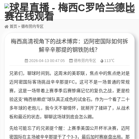
首页
>
德布劳内专区
梅西高清视角下的战术博弈：迈阿密国际如何拆
解辛辛那提的钢铁防线？
2026-04-13 00:47:05
德布劳内专区
113℃
兄弟们，聊球时间到。这周末的美职联，焦点中的焦点绝对是
迈阿密国际客场挑战辛辛那提FC。这可不是一场普通的常规
赛，这是一场带着上赛季季后赛惨痛记忆的复仇之战，更是检
验这支“梅西依赖症”球队真正成色的试金石。作为一个看了二十
多年球的老炮儿，我今天不聊情怀，就掰开了揉碎了，从战术
板和最近的状态，聊聊这场球到底会怎么踢。
先给可能忘了的兄弟提个醒：上赛季美国公开杯半决赛，迈阿
密国际在主场被辛辛那提干了个3-3，最后加时赛崩盘出局。那