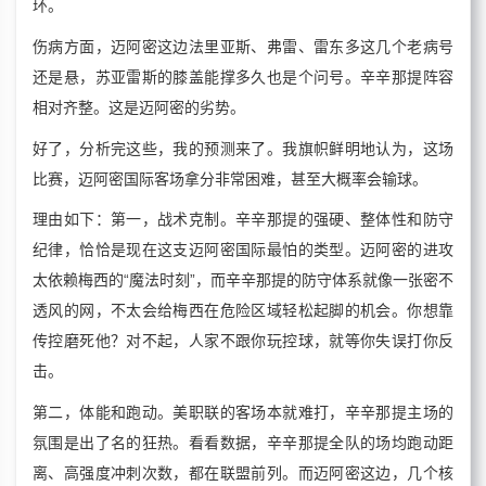
环。
伤病方面，迈阿密这边法里亚斯、弗雷、雷东多这几个老病号
还是悬，苏亚雷斯的膝盖能撑多久也是个问号。辛辛那提阵容
相对齐整。这是迈阿密的劣势。
好了，分析完这些，我的预测来了。我旗帜鲜明地认为，这场
比赛，迈阿密国际客场拿分非常困难，甚至大概率会输球。
理由如下：第一，战术克制。辛辛那提的强硬、整体性和防守
纪律，恰恰是现在这支迈阿密国际最怕的类型。迈阿密的进攻
太依赖梅西的“魔法时刻”，而辛辛那提的防守体系就像一张密不
透风的网，不太会给梅西在危险区域轻松起脚的机会。你想靠
传控磨死他？对不起，人家不跟你玩控球，就等你失误打你反
击。
第二，体能和跑动。美职联的客场本就难打，辛辛那提主场的
氛围是出了名的狂热。看看数据，辛辛那提全队的场均跑动距
离、高强度冲刺次数，都在联盟前列。而迈阿密这边，几个核