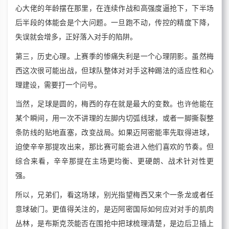
心大佬的年龄摆在那里，在连续作战和高强度逼抢下，下半场
后半段的体能会是个大问题。一旦跑不动，传控的精度下降，
失误就会增多，正好落入对手的陷阱。
第三，历史心理。上赛季的惨痛失利是一个心理阴影。虽然梅
西这次很可能出战，但球队整体对对手这种踢法的适应性和心
理建设，需要打一个问号。
当然，足球是圆的，梅西的存在就是最大的变数。也许他能在
某个瞬间，用一次不讲理的左脚内切弧线球，或者一脚撕裂整
条防线的贴地直塞，改变战局。如果迈阿密能率先取得进球，
迫使辛辛那提攻出来，那比赛可能会进入他们喜欢的节奏。但
综合来看，辛辛那提在主场更均衡、更硬朗、战术针对性更
强。
所以，兄弟们，看这场球，别光指望梅西又来个一条龙或者任
意球破门。更值得关注的，是迈阿密国际如何应对对手的肌肉
丛林，是布斯克茨能否在围抢中把球梳理清楚，是边后卫插上