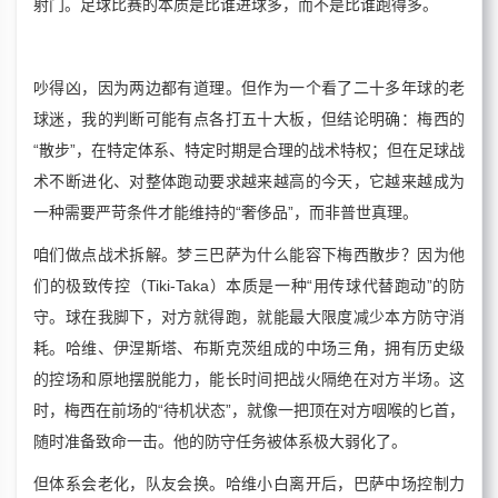
射门。足球比赛的本质是比谁进球多，而不是比谁跑得多。
吵得凶，因为两边都有道理。但作为一个看了二十多年球的老
球迷，我的判断可能有点各打五十大板，但结论明确：梅西的
“散步”，在特定体系、特定时期是合理的战术特权；但在足球战
术不断进化、对整体跑动要求越来越高的今天，它越来越成为
一种需要严苛条件才能维持的“奢侈品”，而非普世真理。
咱们做点战术拆解。梦三巴萨为什么能容下梅西散步？因为他
们的极致传控（Tiki-Taka）本质是一种“用传球代替跑动”的防
守。球在我脚下，对方就得跑，就能最大限度减少本方防守消
耗。哈维、伊涅斯塔、布斯克茨组成的中场三角，拥有历史级
的控场和原地摆脱能力，能长时间把战火隔绝在对方半场。这
时，梅西在前场的“待机状态”，就像一把顶在对方咽喉的匕首，
随时准备致命一击。他的防守任务被体系极大弱化了。
但体系会老化，队友会换。哈维小白离开后，巴萨中场控制力