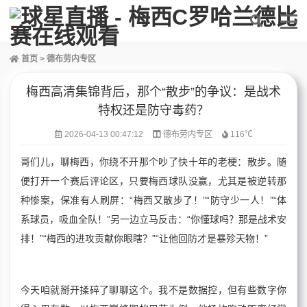
首页
>
德布劳内专区
梅西高清集锦背后，那个“散步”的争议：是战术
特权还是防守毒药？
2026-04-13 00:47:12
德布劳内专区
116℃
哥们儿，聊梅西，你绕不开那个吵了快十年的老梗：散步。随
便打开一个赛后评论区，只要梅西球队没赢，尤其是被逆转那
种惨案，保准有人刷屏：“梅西又散步了！”“防守少一人！”“体
系球员，吸血全队！”另一边立马反击：“你懂球吗？那是战术安
排！”“梅西的进攻贡献你眼瞎？”“让他回防才是暴殄天物！”
今天咱就掰开揉碎了聊聊这个。我不是数据控，但有些数字你