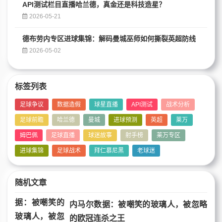
API测试栏目直播哈兰德，真金还是科技造星？
2026-05-21
德布劳内专区进球集锦：解码曼城巫师如何撕裂英超防线
2026-05-02
标签列表
足球争议
数据造假
球星直播
API测试
战术分析
足球前瞻
哈兰德
曼城
进球预测
英超
莱万
姆巴佩
足球直播
球迷故事
射手榜
莱万专区
进球集锦
足球战术
拜仁慕尼黑
老球迷
随机文章
内马尔数据：被嘲笑的玻璃人，被忽略
的欧冠连杀之王