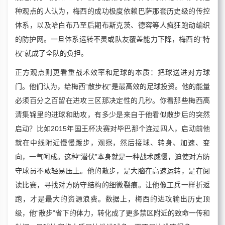
种观点的人认为，梅西的成功极度依赖巴萨那套历史级的传控
体系，以及哈白布乃至后期布斯克茨、德容等人疯狂跑动编织
的防护网。一旦体系运转不灵或队友覆盖能力下降，梅西的“特
权”就成了全队的负担。
正方观点则更看重战术效率和足球的本质：把球送进对方球
门。他们认为，给梅西“散步权”是最高效的足球投资。他的能量
必须百分之百留在进攻三区那决定性的几秒。你看那些梅西高
清集锦里的进球和助攻，有多少是来自于他看似散步后的突然
启动？比如2015年国王杯决赛对毕巴那个连过四人，启动前他
就在中线附近慢慢踱步，观察，然后接球、转身、加速、变
向，一气呵成。这种“潜伏”本身就是一种战术威慑，迫使对方防
守球员不敢轻易压上。他的散步，是大脑在高速运转，是在阅
读比赛，寻找对方防守结构的细微裂痕。让他像工兵一样折返
跑，才是最大的资源浪费。数据上，梅西的进攻输出历史顶
级，他“散步”省下的体力，转化成了更多禁区附近的致命一传和