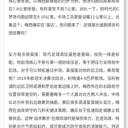
得心里有数。以梅西巅峰期的巴萨为例，他场均跑动距离经常
在7-8公里徘徊，有时甚至不到7公里。对比一下，同时代的C
罗场均跑动常在9-10公里，中场工兵更是动辄11公里以上。光
看这个，梅西确实在“溜达”。但问题来了：足球是比谁跑得多的
田径赛吗？
反方观点很直接：现代足球高位逼抢是基础，攻防一体是标
配。你前场核心不参与第一道防线压迫，等于把压力全甩给中
后场。对手可以轻松通过中场，直接面对你的后卫线。典型案
例？2019年欧冠半决赛次回合，利物浦4-0巴萨那场。当利物
浦的边后卫阿诺德和罗伯逊套边插上时，梅西所在的右路防守
位置经常是空的，需要塞梅多一个人面对对方两人冲击，中场
比达尔补到右边路累到抽筋。赛后很多高清复盘镜头显示，梅
西在由攻转守的几秒关键决策期，确实处于低速回走或静止观
察状态。这种“战术散步”在顺风球时是保存体力，在逆风球、特
别是对方气势如虹时，就可能成为防守体系的溃堤蚁穴。持这