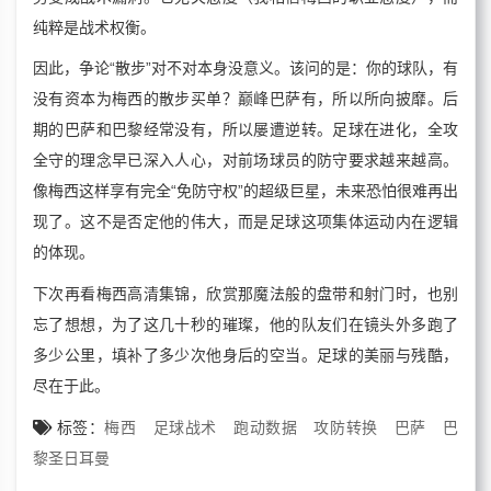
纯粹是战术权衡。
因此，争论“散步”对不对本身没意义。该问的是：你的球队，有
没有资本为梅西的散步买单？巅峰巴萨有，所以所向披靡。后
期的巴萨和巴黎经常没有，所以屡遭逆转。足球在进化，全攻
全守的理念早已深入人心，对前场球员的防守要求越来越高。
像梅西这样享有完全“免防守权”的超级巨星，未来恐怕很难再出
现了。这不是否定他的伟大，而是足球这项集体运动内在逻辑
的体现。
下次再看梅西高清集锦，欣赏那魔法般的盘带和射门时，也别
忘了想想，为了这几十秒的璀璨，他的队友们在镜头外多跑了
多少公里，填补了多少次他身后的空当。足球的美丽与残酷，
尽在于此。
标签：
梅西
足球战术
跑动数据
攻防转换
巴萨
巴
黎圣日耳曼