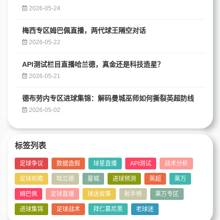
2026-05-24
梅西专区姆巴佩直播，两代球王隔空对话
2026-05-22
API测试栏目直播哈兰德，真金还是科技造星？
2026-05-21
德布劳内专区进球集锦：解码曼城巫师如何撕裂英超防线
2026-05-02
标签列表
足球争议
数据造假
球星直播
API测试
战术分析
足球前瞻
哈兰德
曼城
进球预测
英超
莱万
姆巴佩
足球直播
球迷故事
射手榜
莱万专区
进球集锦
足球战术
拜仁慕尼黑
老球迷