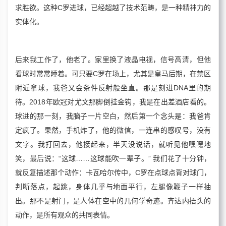
求胜欲。这种C罗进球，已经超越了技术范畴，是一种精神力的
实体化。
后来我工作了，他老了。家里换了液晶电视，信号高清，但他
看球时常常睡着。可只要C罗在场上，尤其是皇马后期，在禁区
附近拿球，我爸又会条件反射般坐直。那是刻进DNA里的期
待。2018年欧冠对尤文那脚倒挂金钩，我是在出差酒店看的。
球进的那一刻，我脑子一片空白，然后第一个念头是：我爸肯
定疯了。果然，手机炸了，他的微信，一连串的感叹号，没有
文字。我打回去，他接起来，半天没说话，就听见他嘿嘿地
笑，最后说：“这球……这球能吹一辈子。” 我们花了十分钟，
就反复描述那个动作：卡瓦哈尔传中，C罗在点球点背对球门，
判断落点，起跳，身体几乎与地面平行，左腿像鞭子一样抽
出。那不是射门，是人体在空中的几何学奇迹。齐达内捂头的
动作，是所有观众的共同表情。