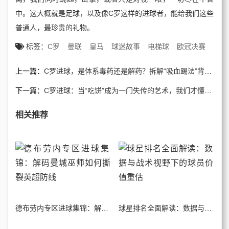
中。这大概就是足球，以及像C罗这样的进球者，能给我们这些
普通人，最珍贵的礼物。
标签：
C罗
曼联
皇马
球迷故事
电梯球
欧冠决赛
上一篇：
C罗进球，是体系毒药还是解药？拆解“吸血踢法”背后的足球真相
下一篇：
C罗进球：当“吃饼”成为一门失传的艺术，我们才懂他的珍贵
相关推荐
德布劳内专区进球集锦：解码曼城巫师如何撕裂英超防线
球星排名全面解读：数据与战术视野下的球员价值重估