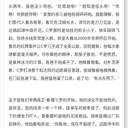
头两年，我爸没少骂他。“花里胡哨！”“就知道低头带！”“传
啊！你倒是传啊！” 家里的茶几被他拍得砰砰响。我能理解，我
们那代人看吉格斯、看贝克汉姆长大，讲究的是刀刀见血，是
边路起球中路开花。C罗那时是炫技的街头小子，单车踩得飞
起，但终点线常常是人群。转变大概从2006年世界杯后开始。
鲁尼的红牌事件让C罗几乎成了全英公敌，回到曼联，他每次拿
球都是漫天嘘声。可你看他的眼神，那股子狠劲，不是愤怒，
是某种冰冷的计算。我爸不拍桌子了，他眯着眼看。对朴茨茅
斯，C罗打进那个标志性的远距离任意球，皮球像被电梯拽着，
在门前急速下坠。我爸猛地灌了口茶，说了句：“有点东西了。”
这才是我们爷俩真正“看懂”C罗的开始。他的进化不是线性的，
是突变。肌肉线条一年一个样，踩单车的频率低了，但启动那
下的爆发力吓人。更重要的是他的无球跑动。我爸是踢过厂队
前锋的，他指着电视说：“你看他，现在不黏球了。边路传中的