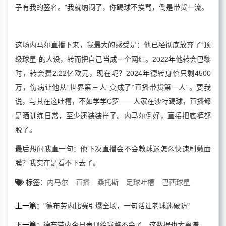
子有我的签名。”我就纳闷了，你踢球不挨骂，倒是带货一流。
这场内马尔直播下来，我最大的感受是：他已经彻底放弃了“顶
级球星”的人设，转而把自己当成一个网红。2022年他转会巴黎
时，转会费2.22亿欧元，现在呢？2024年德转身价只剩4500
万，伤病让他从“世界第三人”变成了“直播带货第一人”。要我
说，与其在这吐槽，不如学学C罗——人家在沙特踢球，直播都
是晒训练日常，至少还装装样子。内马尔倒好，直接把底裤都
脱了。
最后想问我直一句：他下次直播会不会教球迷怎么快速刷敷面
膜？我实在是看不下去了。
标签：
内马尔
直播
桑托斯
足球吐槽
巴西球星
上一篇：
"德布劳内比赛引爆全场，一句话让老球迷破防"
下一篇：
德布劳内今日表现给我整不会了，这数据也太离谱了吧！