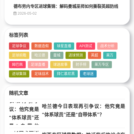
德布劳内专区进球集锦：解码曼城巫师如何撕裂英超防线
2026-05-02
标签列表
足球争议
数据造假
球星直播
API测试
战术分析
足球前瞻
哈兰德
曼城
进球预测
英超
莱万
姆巴佩
足球直播
球迷故事
射手榜
莱万专区
进球集锦
足球战术
拜仁慕尼黑
老球迷
随机文章
哈兰德今日表现再引争议：他究竟是
“体系球员”还是“自带体系”？