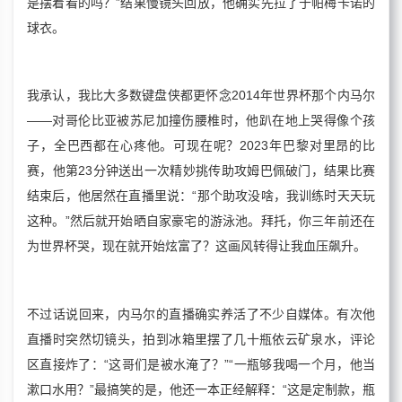
是摆着看的吗？”结果慢镜头回放，他确实先拉了于帕梅卡诺的
球衣。
我承认，我比大多数键盘侠都更怀念2014年世界杯那个内马尔
——对哥伦比亚被苏尼加撞伤腰椎时，他趴在地上哭得像个孩
子，全巴西都在心疼他。可现在呢？2023年巴黎对里昂的比
赛，他第23分钟送出一次精妙挑传助攻姆巴佩破门，结果比赛
结束后，他居然在直播里说：“那个助攻没啥，我训练时天天玩
这种。”然后就开始晒自家豪宅的游泳池。拜托，你三年前还在
为世界杯哭，现在就开始炫富了？这画风转得让我血压飙升。
不过话说回来，内马尔的直播确实养活了不少自媒体。有次他
直播时突然切镜头，拍到冰箱里摆了几十瓶依云矿泉水，评论
区直接炸了：“这哥们是被水淹了？”“一瓶够我喝一个月，他当
漱口水用？”最搞笑的是，他还一本正经解释：“这是定制款，瓶