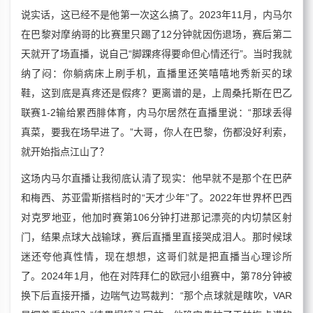
说实话，这已经不是他第一次这么搞了。2023年11月，内马尔
在巴黎对摩纳哥的比赛里只踢了12分钟就因伤退场，赛后第二
天就开了场直播，说自己“脚踝疼得要命但心情还行”。当时我就
纳了闷：你躺病床上刷手机，直播里还笑嘻嘻地秀新买的球
鞋，这到底是真疼还是假疼？更离谱的是，上周桑托斯在巴乙
联赛1-2输给累西腓体育，内马尔居然在直播里说：“那球丢得
真菜，要我在场早进了。”大哥，你人在巴黎，伤都没好利索，
就开始指点江山了？
这场内马尔直播让我彻底认清了现实：他早就不是那个在巴萨
和梅西、苏亚雷斯搭档时的“天才少年”了。2022年世界杯巴西
对克罗地亚，他加时赛第106分钟打进那记漂亮的内切禁区射
门，结果点球大战输球，赛后直播里直接哭成泪人。那时候球
迷还夸他真性情，现在想想，这哥们就是把直播当心理诊所
了。2024年1月，他在对阵拜仁的欧冠小组赛中，第78分钟被
换下后直接开播，边喘气边骂裁判：“那个点球就是瞎吹，VAR