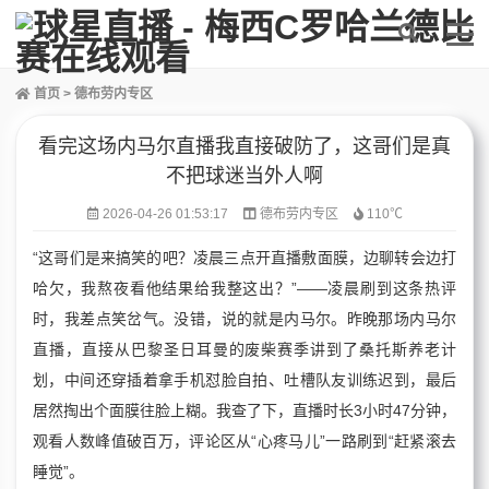
首页
>
德布劳内专区
看完这场内马尔直播我直接破防了，这哥们是真
不把球迷当外人啊
2026-04-26 01:53:17
德布劳内专区
110℃
“这哥们是来搞笑的吧？凌晨三点开直播敷面膜，边聊转会边打
哈欠，我熬夜看他结果给我整这出？”——凌晨刷到这条热评
时，我差点笑岔气。没错，说的就是内马尔。昨晚那场内马尔
直播，直接从巴黎圣日耳曼的废柴赛季讲到了桑托斯养老计
划，中间还穿插着拿手机怼脸自拍、吐槽队友训练迟到，最后
居然掏出个面膜往脸上糊。我查了下，直播时长3小时47分钟，
观看人数峰值破百万，评论区从“心疼马儿”一路刷到“赶紧滚去
睡觉”。