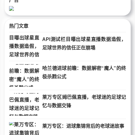
广告
热门文章
API测试栏目曝出球星直播数据造假，
足球世界的信任正在崩塌
哈兰德进球前瞻：数据解密“魔人”的终
极杀戮公式
莱万专区姆巴佩直播，老球迷的足球记
忆与数据交锋
莱万专区：进球集锦背后的老球迷故事