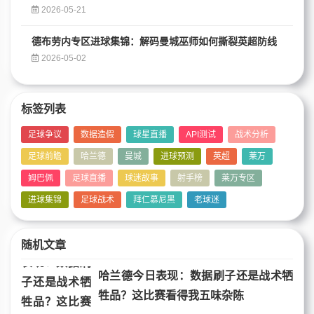
2026-05-21
德布劳内专区进球集锦：解码曼城巫师如何撕裂英超防线
2026-05-02
标签列表
足球争议
数据造假
球星直播
API测试
战术分析
足球前瞻
哈兰德
曼城
进球预测
英超
莱万
姆巴佩
足球直播
球迷故事
射手榜
莱万专区
进球集锦
足球战术
拜仁慕尼黑
老球迷
随机文章
哈兰德今日表现：数据刷子还是战术牺
牲品？这比赛看得我五味杂陈