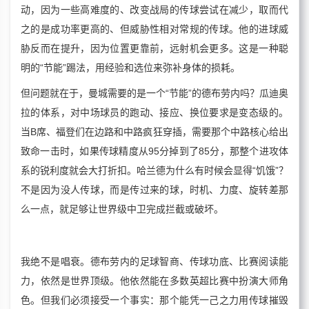
动，因为一些高难度的、改变战局的传球尝试在减少，取而代
之的是成功率更高的、但威胁性相对常规的传球。他的进球威
胁反而在提升，因为位置更靠前，远射机会更多。这是一种聪
明的“节能”踢法，用经验和选位来弥补身体的损耗。
但问题就在于，曼城需要的是一个“节能”的德布劳内吗？瓜迪奥
拉的体系，对中场球员的跑动、接应、换位要求是变态级的。
当B席、福登们在边路和中路疯狂穿插，需要那个中路核心给出
致命一击时，如果传球精度从95分掉到了85分，那整个进攻体
系的锐利度就会大打折扣。哈兰德为什么有时候会显得“饥饿”？
不是因为没人传球，而是传过来的球，时机、力度、旋转差那
么一点，就足够让世界级中卫完成拦截或破坏。
我绝不是唱衰。德布劳内的足球智商、传球功底、比赛阅读能
力，依然是世界顶级。他依然能在多数英超比赛中扮演大师角
色。但我们必须接受一个事实：那个能凭一己之力用传球摧毁