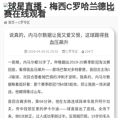
首页
>
C罗专区
说真的，内马尔数据让我又爱又恨，这球踢得我
血压飙升
2026-04-26 01:25:02
C罗专区
104℃
一晃眼，内马尔都32岁了。昨晚翻出2019-20赛季欧冠淘汰赛
回放，看得我血压飙升——那场巴黎对多特蒙德，首回合主场1
-2输球，次回合靠着姆巴佩的冲刺才逆转。我真的，内马尔数
据瞅着挺好看：那个赛季欧冠7场4球3助攻，但让我挑一场关键
战，他踢得像过山车。
首回合踢多特，第68分钟，他在左路连续踩单车晃开阿什拉
夫，传中找禁区里的伊卡尔迪——球直接出了底线。全场下
来，他0次射正，过人成功率刚过半。反观姆巴佩，19岁的毛头