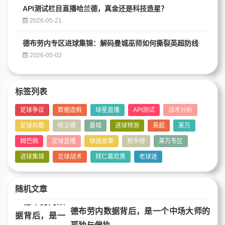
API测试栏目直播哈兰德，真金还是科技造星？
2026-05-21
德布劳内专区进球集锦：解码曼城巫师如何撕裂英超防线
2026-05-02
标签列表
足球争议
数据造假
球星直播
API测试
战术分析
足球前瞻
哈兰德
曼城
进球预测
英超
莱万
姆巴佩
足球直播
球迷故事
射手榜
莱万专区
进球集锦
足球战术
拜仁慕尼黑
老球迷
随机文章
德布劳内数据背后，是一个中场大师的