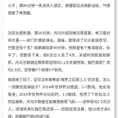
小子，第89分钟一条龙突入禁区，被撞倒后点球都没给，气得
我砸了啤酒罐。
次回合更刺激，第28分钟，内马尔接到维拉蒂直塞，单刀面对
布尔基——射门打横梁弹出。我操，那球进了比分直接改写，
巴黎还怕个毛？结果踢到第90分钟，他倒是有个角球助攻，扯
平了。但整场下来，他6次过人丢了4次，关键时刻就是软脚
虾。内马尔数据这赛季欧冠场均1.1次关键传球，姆巴佩呢？场
均1.8次，还带着5个进球5个助攻。
我就纳了闷了，这位当年被捧成“梅罗之后第三人”的巨星，怎么
一到硬仗就掉链子？2014年世界杯对德国，1-7那场，他全场
隐身；2018年世界杯对比利时，1-2输球，他秀了个彩虹过人
然后被断。内马尔数据在联赛里刷得飞起——法甲场均2.3次过
人，进球效率比姆巴佩还高——但欧冠淘汰赛，他16场才进6
球，同期姆巴佩8场进7球。