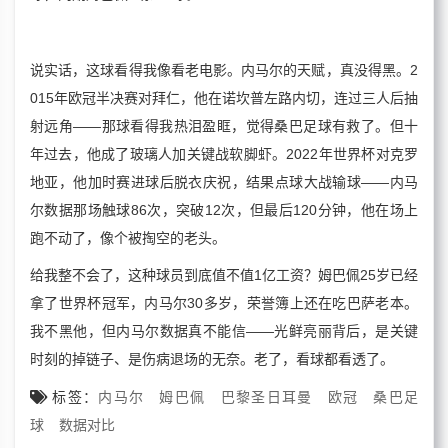
说实话，这球看得我像看老电影。内马尔的天赋，真没得黑。2
015年欧冠半决赛对拜仁，他在诺坎普左路内切，连过三人后抽
射远角——那球看得我热泪盈眶，觉得桑巴足球有救了。但十
年过去，他成了玻璃人加关键战软脚虾。2022年世界杯对克罗
地亚，他加时赛进球后脱衣庆祝，结果点球大战输球——内马
尔数据那场触球86次，突破12次，但最后120分钟，他在场上
跑不动了，像个被掏空的老头。
给我整不会了，这种球员到底值不值1亿工资？姆巴佩25岁已经
拿了世界杯冠军，内马尔30多岁，荣誉簿上还在吃巴萨老本。
我不黑他，但内马尔数据真不能信——光鲜亮丽背后，是关键
时刻的掉链子、是伤病退场的无奈。老了，看球都看透了。
标签：
内马尔
姆巴佩
巴黎圣日耳曼
欧冠
桑巴足
球
数据对比