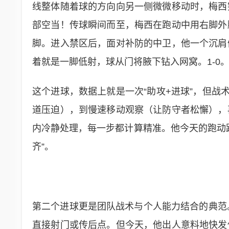
线整体随着球的方向向另一侧微微移动时，梅西
部空当！传球瞬间而至，梅西在跑动中用右脚外
脚。进入禁区后，面对补防的中卫，他一个沉肩
着就是一脚低射，球从门将腋下钻入网窝。1-0
这个进球，数据上就是一次“助攻+进球”，但战
道压迫），到慢速移动观察（让防守者松懈），
内冷静处理，每一步都计算精准。他今天的跑动
齐”。
第二个进球更是团队战术与个人能力结合的典范
直接射门或传后点。但今天，他出人意料地快发