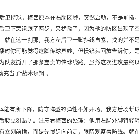
左后卫持球，梅西原本在右肋区域，突然启动，不是前插
后卫下意识跟了两步，又犹豫了，因为他的防区出现了
。就在这一刹那，我方左后卫一脚斜线直塞，找的并不
播时你可能觉得这脚传球真妙，但慢镜头回放告诉你，
为队友撕开了那条宝贵的传球线路。虽然这次进攻最终
充当了“战术诱饵”。
方体能有所下降，防守阵型的弹性不如开场。我方后场断
后腰立刻贴防。注意看梅西的处理：他用左脚外脚背轻
有立刻前插，而是先慢步向前走，眼睛观察着防线。就