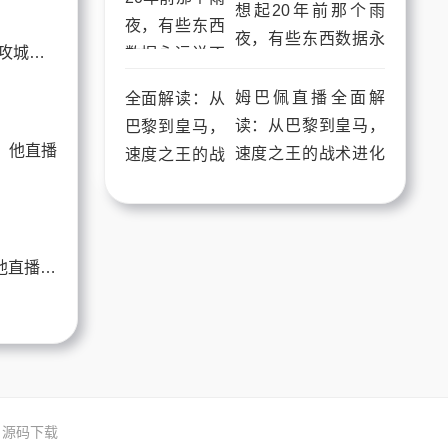
想起20年前那个雨
夜，有些东西数据永
哈兰德比赛前瞻：当“攻城锤”遇上“叹息之墙”，这次谁先裂开？
远说不清
姆巴佩直播全面解
读：从巴黎到皇马，
速度之王的战术进化
论
梅西直播带货？不，他直播的是足球的魔法
源码下载