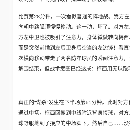
比赛第28分钟，一次看似普通的阵地战。我方
向朝中路弧顶慢慢移动。这一动，坏了。对方左
方左中卫也被吸引了注意力，身体微微转向梅西
而是突然前插到左后卫身后空当的左边锋！看直
次横向移动带走了两名防守球员的瞬间注意力，
解围结束，但战术意图已经达成：梅西用无球跑动
真正的“谋杀”发生在下半场第61分钟。此时对
通过中场。梅西回撤到中线附近背身接球，对方
球舒服地到了接应的中场脚下，然后自己……没