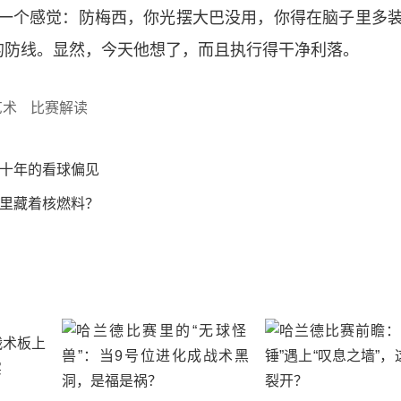
一个感觉：防梅西，你光摆大巴没用，你得在脑子里多
的防线。显然，今天他想了，而且执行得干净利落。
艺术
比赛解读
十年的看球偏见
里藏着核燃料？