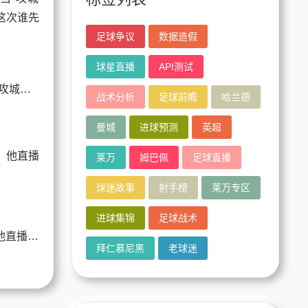
足球争议
数据造假
球星直播
API测试
哈兰德比赛前瞻：当“攻城锤”遇上“叹息之墙”，这次谁先裂开？
战术分析
足球前瞻
哈兰德
曼城
进球预测
英超
莱万
姆巴佩
足球直播
球迷故事
射手榜
莱万专区
进球集锦
足球战术
梅西直播带货？不，他直播的是足球的魔法
拜仁慕尼黑
老球迷