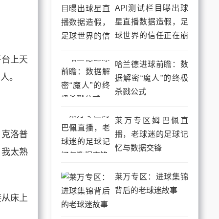
API测试栏目曝出球
星直播数据造假，足
球世界的信任正在崩
塌
平台上天
哈兰德进球前瞻：数
男人。
据解密“魔人”的终极
杀戮公式
莱万专区姆巴佩直
，克洛普
播，老球迷的足球记
忆与数据交锋
，我太熟
莱万专区：进球集锦
背后的老球迷故事
接从床上