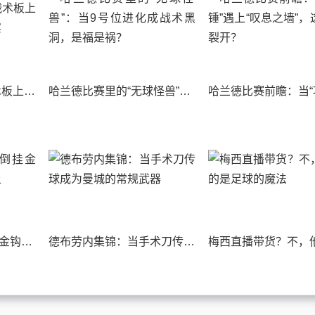
内马尔直播连线，战术板上的桑巴舞步与残酷现实
哈兰德比赛里的“无球怪兽”：当9号位进化成战术黑洞，是福是祸？
C罗高清镜头下的倒挂金钩，我看了整整一晚上
德布劳内集锦：当手术刀传球成为曼城的常规武器