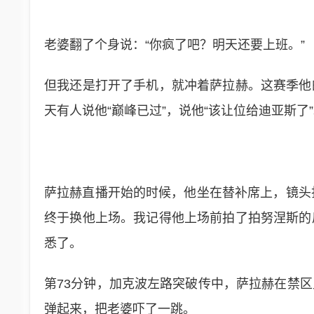
老婆翻了个身说：“你疯了吧？明天还要上班。”
但我还是打开了手机，就冲着萨拉赫。这赛季他
天有人说他“巅峰已过”，说他“该让位给迪亚斯
萨拉赫直播开始的时候，他坐在替补席上，镜头
终于换他上场。我记得他上场前拍了拍努涅斯的
悉了。
第73分钟，加克波左路突破传中，萨拉赫在禁
弹起来，把老婆吓了一跳。