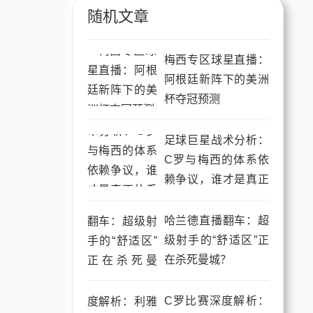
随机文章
梅西专区球星直播：
阿根廷新阵下的美洲
杯夺冠预测
足球巨星战术分析：
C罗与梅西的体系依
赖争议，谁才是真正
体系球员？
哈兰德直播翻车：超
级射手的“舒适区”正
在杀死曼城？
C罗比赛深度解析：