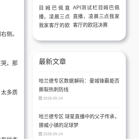
API测试栏目姆巴佩
直播，凌晨三点我家
客厅的欧冠决赛
门右侧。
最新文章
在哭。那
哈兰德专区数据解码：曼城锋霸能否
撕裂热刺防线
了太多质
2026-05-24
哈兰德专区 球星直播中的父子传承，
挪威小镇的足球梦
2026-05-24