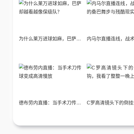
为什么莱万进球如麻，巴萨却越看越像保级队？
德布劳内直播：当手术刀传球变成高清慢放