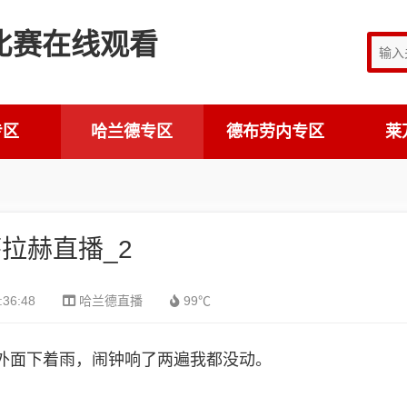
专区
哈兰德专区
德布劳内专区
莱
拉赫直播_2
:36:48
哈兰德直播
99℃
外面下着雨，闹钟响了两遍我都没动。