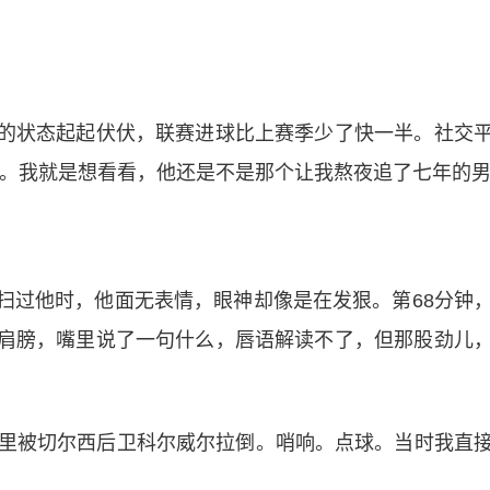
的状态起起伏伏，联赛进球比上赛季少了快一半。社交
了”。我就是想看看，他还是不是那个让我熬夜追了七年的
扫过他时，他面无表情，眼神却像是在发狠。第68分钟
肩膀，嘴里说了一句什么，唇语解读不了，但那股劲儿
区里被切尔西后卫科尔威尔拉倒。哨响。点球。当时我直