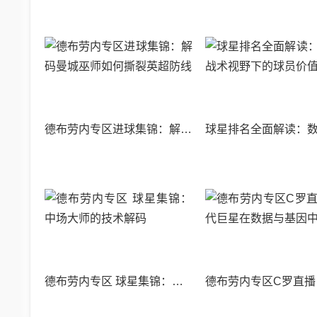
德布劳内专区进球集锦：解码曼城巫师如何撕裂英超防线
德布劳内专区 球星集锦：中场大师的技术解码