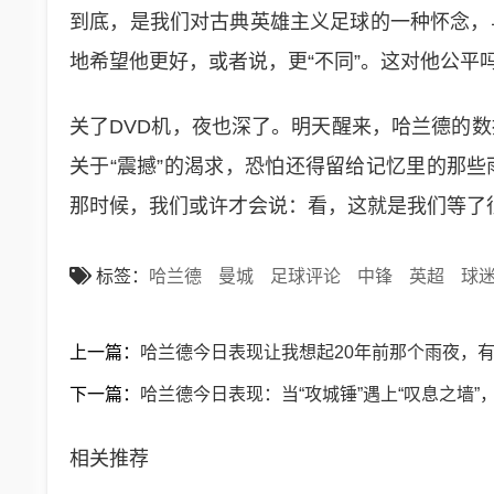
到底，是我们对古典英雄主义足球的一种怀念，
地希望他更好，或者说，更“不同”。这对他公平
关了DVD机，夜也深了。明天醒来，哈兰德的
关于“震撼”的渴求，恐怕还得留给记忆里的那
那时候，我们或许才会说：看，这就是我们等了
标签：
哈兰德
曼城
足球评论
中锋
英超
球
上一篇：
哈兰德今日表现让我想起20年前那个雨夜，
下一篇：
哈兰德今日表现：当“攻城锤”遇上“叹息之墙
相关推荐