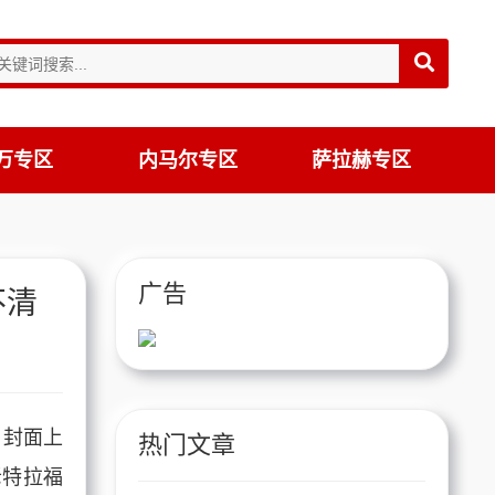
万专区
内马尔专区
萨拉赫专区
广告
不清
，封面上
热门文章
老特拉福