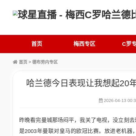
首页
梅西专区
C罗
首页
>
德布劳内专区
哈兰德今日表现让我想起20
2026-04-13 00:3
昨晚看完曼城那场闷平，我关了电视，没立刻去
是2003年曼联对皇马的欧冠比赛。放进老机