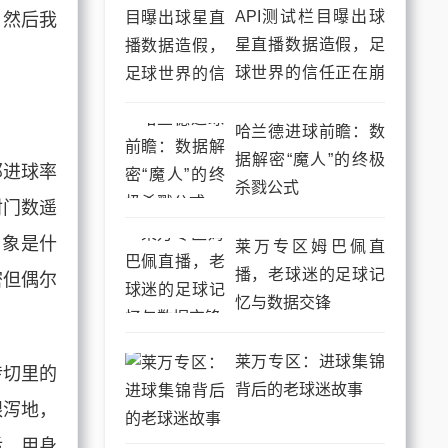
API测试栏目曝出球
。然后我
星直播数据造假，足
球世界的信任正在崩
塌
哈兰德进球前瞻：数
据解密“魔人”的终极
那进球率
杀戮公式
射门数遥
印象是什
莱万专区姆巴佩直
播，老球迷的足球记
密但偶尔
忆与数据交锋
莱万专区：进球集锦
传切里的
背后的老球迷故事
银泻地，
后，用身