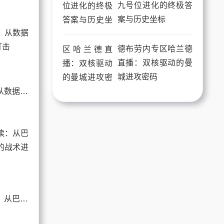
九号位进化的终极答
案与历史坐标
德布劳内专区哈兰德
直播：双核驱动的曼
城进攻密码
梅西直播最新动态：从数据看GOAT的技术降维打击
姆巴佩直播全面解读：从巴黎到皇马，速度之王的战术进化论