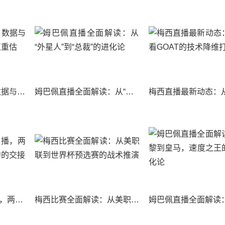
球星排名全面解读：数据与战术视野下的球员价值重估
姆巴佩直播全面解读：从“外星人”到“总裁”的进化论
德布劳内专区C罗直播，两代巨星在数据与基因中的交接
梅西比赛全面解读：从美职联到世界杯预选赛的战术推演